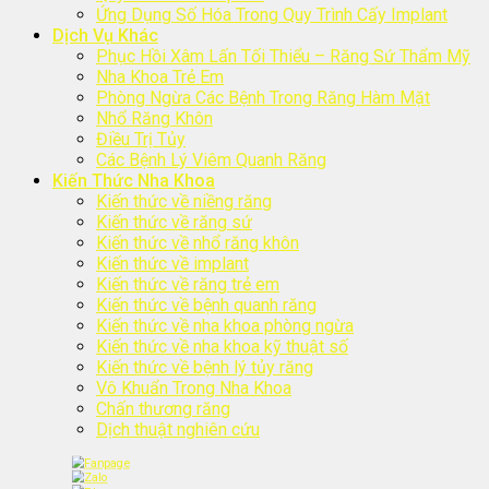
Ứng Dụng Số Hóa Trong Quy Trình Cấy Implant
Dịch Vụ Khác
Phục Hồi Xâm Lấn Tối Thiểu – Răng Sứ Thẩm Mỹ
Nha Khoa Trẻ Em
Phòng Ngừa Các Bệnh Trong Răng Hàm Mặt
Nhổ Răng Khôn
Điều Trị Tủy
Các Bệnh Lý Viêm Quanh Răng
Kiến Thức Nha Khoa
Kiến thức về niềng răng
Kiến thức về răng sứ
Kiến thức về nhổ răng khôn
Kiến thức về implant
Kiến thức về răng trẻ em
Kiến thức về bệnh quanh răng
Kiến thức về nha khoa phòng ngừa
Kiến thức về nha khoa kỹ thuật số
Kiến thức về bệnh lý tủy răng
Vô Khuẩn Trong Nha Khoa
Chấn thương răng
Dịch thuật nghiên cứu