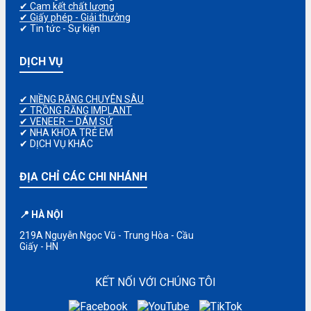
✔ Cam kết chất lượng
✔ Giấy phép - Giải thưởng
✔ Tin tức - Sự kiện
DỊCH VỤ
✔ NIỀNG RĂNG CHUYÊN SÂU
✔ TRỒNG RĂNG IMPLANT
✔ VENEER – DÁM SỨ
✔ NHA KHOA TRẺ EM
✔ DỊCH VỤ KHÁC
ĐỊA CHỈ CÁC CHI NHÁNH
📍 HÀ NỘI
219A Nguyễn Ngọc Vũ - Trung Hòa - Cầu
Giấy - HN
KẾT NỐI VỚI CHÚNG TÔI