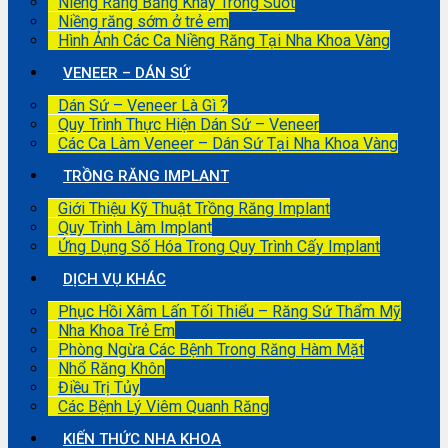
Niềng Răng Bằng Khay Trong Suốt
Niềng răng sớm ở trẻ em
Hình Ảnh Các Ca Niềng Răng Tại Nha Khoa Vàng
VENEER – DÁN SỨ
Dán Sứ – Veneer Là Gì ?
Quy Trình Thực Hiện Dán Sứ – Veneer
Các Ca Làm Veneer – Dán Sứ Tại Nha Khoa Vàng
TRỒNG RĂNG IMPLANT
Giới Thiệu Kỹ Thuật Trồng Răng Implant
Quy Trình Làm Implant
Ứng Dụng Số Hóa Trong Quy Trình Cấy Implant
DỊCH VỤ KHÁC
Phục Hồi Xâm Lấn Tối Thiểu – Răng Sứ Thẩm Mỹ
Nha Khoa Trẻ Em
Phòng Ngừa Các Bệnh Trong Răng Hàm Mặt
Nhổ Răng Khôn
Điều Trị Tủy
Các Bệnh Lý Viêm Quanh Răng
KIẾN THỨC NHA KHOA