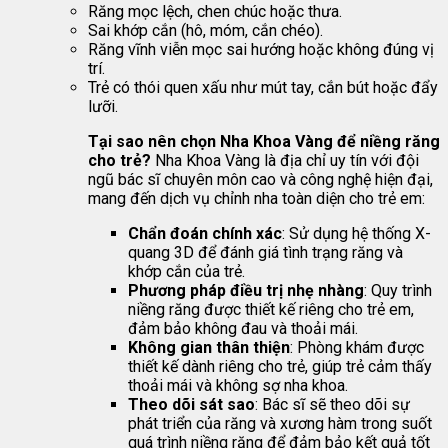
Răng mọc lệch, chen chúc hoặc thưa.
Sai khớp cắn (hô, móm, cắn chéo).
Răng vĩnh viễn mọc sai hướng hoặc không đúng vị
trí.
Trẻ có thói quen xấu như mút tay, cắn bút hoặc đẩy
lưỡi.
Tại sao nên chọn Nha Khoa Vàng để niềng răng
cho trẻ?
Nha Khoa Vàng là địa chỉ uy tín với đội
ngũ bác sĩ chuyên môn cao và công nghệ hiện đại,
mang đến dịch vụ chỉnh nha toàn diện cho trẻ em:
Chẩn đoán chính xác
: Sử dụng hệ thống X-
quang 3D để đánh giá tình trạng răng và
khớp cắn của trẻ.
Phương pháp điều trị nhẹ nhàng
: Quy trình
niềng răng được thiết kế riêng cho trẻ em,
đảm bảo không đau và thoải mái.
Không gian thân thiện
: Phòng khám được
thiết kế dành riêng cho trẻ, giúp trẻ cảm thấy
thoải mái và không sợ nha khoa.
Theo dõi sát sao
: Bác sĩ sẽ theo dõi sự
phát triển của răng và xương hàm trong suốt
quá trình niềng răng để đảm bảo kết quả tốt