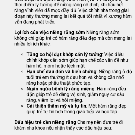
thời điểm lý tưởng để niềng răng cố định, khi hầu hết
răng vĩnh viễn đã mọc đầy đủ. Việc chỉnh nha trong giai
đoạn này thường mang lại kết quả tốt nhất vì xương hàm
vẫn đang phát triển.
Lợi ích của việc niềng răng sớm
Niềng răng sớm
không chỉ giúp trẻ có hàm răng đều đẹp mà còn mang lại
nhiều lợi ích khác:
Tăng cơ hội đạt khớp cắn lý tưởng
: Việc điều
chỉnh khớp cắn sớm giúp hạn chế các vấn đề như
hàm hô, móm hoặc lệch mặt.
Hạn chế đau đớn và biến chứng
: Niềng răng ở độ
tuổi trẻ em thường ít đau hơn và không cần nhổ
răng hoặc phẫu thuật phức tạp.
Ngăn ngừa bệnh lý răng miệng
: Hàm răng đều
đặn giúp trẻ dễ dàng vệ sinh, giảm nguy cơ sâu
răng, viêm lợi và hôi miệng.
Cải thiện thẩm mỹ và tự tin
: Một hàm răng đẹp
giúp trẻ tự tin hơn trong giao tiếp và học tập.
Dấu hiệu trẻ cần niềng răng
Cha mẹ nên đưa trẻ đi
khám nha khoa nếu nhận thấy các dấu hiệu sau: