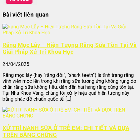
Bài viết liên quan
Răng Mọc Lẫy – Hiện Tượng Răng Sữa Tồn Tại Và
Giải Pháp Xử Trí Khoa Học
24/04/2025
Răng mọc lẫy (hay “răng đôi”, “shark teeth”) là tình trạng răng
vĩnh viễn mọc lên trong khi răng sữa tương ứng không rụng do
chân răng sữa không tiêu, dẫn đến hai hàng răng cùng tồn tại.
Tại Nha Khoa Vàng, chúng tôi xử lý hiệu quả hiện tượng này
bằng phác đồ chuẩn quốc tế, […]
XỬ TRÍ NANH SỮA Ở TRẺ EM: CHI TIẾT VÀ DỰA
TRÊN BẰNG CHỨNG