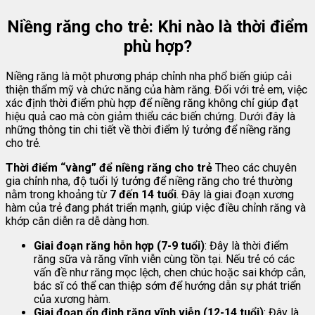
Niềng răng cho trẻ: Khi nào là thời điểm
phù hợp?
Niềng răng là một phương pháp chỉnh nha phổ biến giúp cải
thiện thẩm mỹ và chức năng của hàm răng. Đối với trẻ em, việc
xác định thời điểm phù hợp để niềng răng không chỉ giúp đạt
hiệu quả cao mà còn giảm thiểu các biến chứng. Dưới đây là
những thông tin chi tiết về thời điểm lý tưởng để niềng răng
cho trẻ.
Thời điểm “vàng” để niềng răng cho trẻ
Theo các chuyên
gia chỉnh nha, độ tuổi lý tưởng để niềng răng cho trẻ thường
nằm trong khoảng từ
7 đến 14 tuổi
. Đây là giai đoạn xương
hàm của trẻ đang phát triển mạnh, giúp việc điều chỉnh răng và
khớp cắn diễn ra dễ dàng hơn.
Giai đoạn răng hỗn hợp (7-9 tuổi)
: Đây là thời điểm
răng sữa và răng vĩnh viễn cùng tồn tại. Nếu trẻ có các
vấn đề như răng mọc lệch, chen chúc hoặc sai khớp cắn,
bác sĩ có thể can thiệp sớm để hướng dẫn sự phát triển
của xương hàm.
Giai đoạn ổn định răng vĩnh viễn (12-14 tuổi)
: Đây là