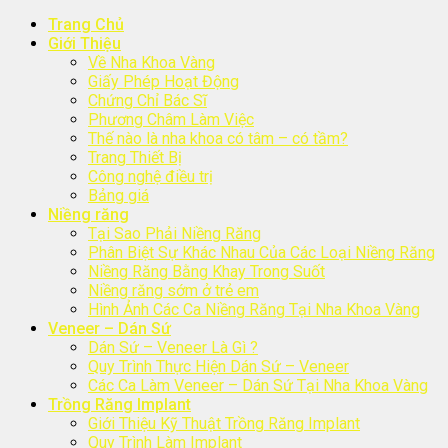
Trang Chủ
Giới Thiệu
Về Nha Khoa Vàng
Giấy Phép Hoạt Động
Chứng Chỉ Bác Sĩ
Phương Châm Làm Việc
Thế nào là nha khoa có tâm – có tầm?
Trang Thiết Bị
Công nghệ điều trị
Bảng giá
Niềng răng
Tại Sao Phải Niềng Răng
Phân Biệt Sự Khác Nhau Của Các Loại Niềng Răng
Niềng Răng Bằng Khay Trong Suốt
Niềng răng sớm ở trẻ em
Hình Ảnh Các Ca Niềng Răng Tại Nha Khoa Vàng
Veneer – Dán Sứ
Dán Sứ – Veneer Là Gì ?
Quy Trình Thực Hiện Dán Sứ – Veneer
Các Ca Làm Veneer – Dán Sứ Tại Nha Khoa Vàng
Trồng Răng Implant
Giới Thiệu Kỹ Thuật Trồng Răng Implant
Quy Trình Làm Implant