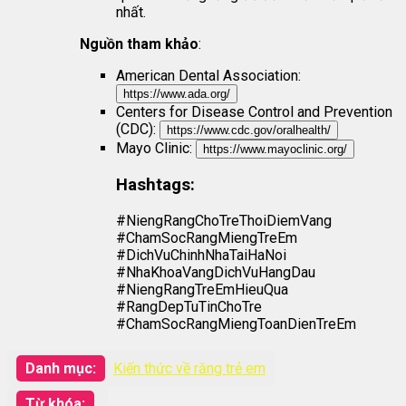
nhất.
Nguồn tham khảo
:
American Dental Association:
https://www.ada.org/
Centers for Disease Control and Prevention
(CDC):
https://www.cdc.gov/oralhealth/
Mayo Clinic:
https://www.mayoclinic.org/
Hashtags:
#NiengRangChoTreThoiDiemVang
#ChamSocRangMiengTreEm
#DichVuChinhNhaTaiHaNoi
#NhaKhoaVangDichVuHangDau
#NiengRangTreEmHieuQua
#RangDepTuTinChoTre
#ChamSocRangMiengToanDienTreEm
Danh mục:
Kiến thức về răng trẻ em
Từ khóa: