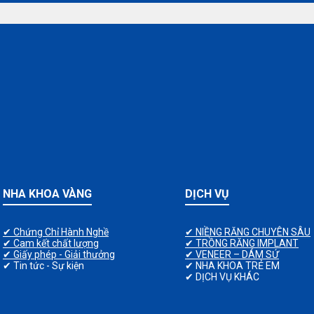
NHA KHOA VÀNG
DỊCH VỤ
✔ Chứng Chỉ Hành Nghề
✔ NIỀNG RĂNG CHUYÊN SÂU
✔ Cam kết chất lượng
✔ TRỒNG RĂNG IMPLANT
✔ Giấy phép - Giải thưởng
✔ VENEER – DÁM SỨ
✔ Tin tức - Sự kiện
✔ NHA KHOA TRẺ EM
✔ DỊCH VỤ KHÁC