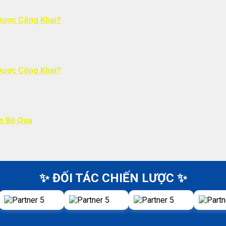
Được Công Khai?
Được Công Khai?
ên Bỏ Qua
✨ ĐỐI TÁC CHIẾN LƯỢC ✨