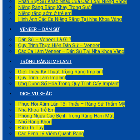
Phân Biệt Sự Khác Nhau Của Các Loại Niềng Răng
Niềng Răng Bằng Khay Trong Suốt
Niềng răng sớm ở trẻ em
Hình Ảnh Các Ca Niềng Răng Tại Nha Khoa Vàng
VENEER – DÁN SỨ
Dán Sứ – Veneer Là Gì ?
Quy Trình Thực Hiện Dán Sứ – Veneer
Các Ca Làm Veneer – Dán Sứ Tại Nha Khoa Vàng
TRỒNG RĂNG IMPLANT
Giới Thiệu Kỹ Thuật Trồng Răng Implant
Quy Trình Làm Implant
Ứng Dụng Số Hóa Trong Quy Trình Cấy Implant
DỊCH VỤ KHÁC
Phục Hồi Xâm Lấn Tối Thiểu – Răng Sứ Thẩm Mỹ
Nha Khoa Trẻ Em
Phòng Ngừa Các Bệnh Trong Răng Hàm Mặt
Nhổ Răng Khôn
Điều Trị Tủy
Các Bệnh Lý Viêm Quanh Răng