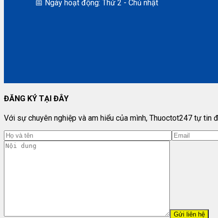
📅 Ngày hoạt động: Thứ 2 - Chủ nhật
ĐĂNG KÝ TẠI ĐÂY
Với sự chuyên nghiệp và am hiểu của mình, Thuoctot247 tự tin đ