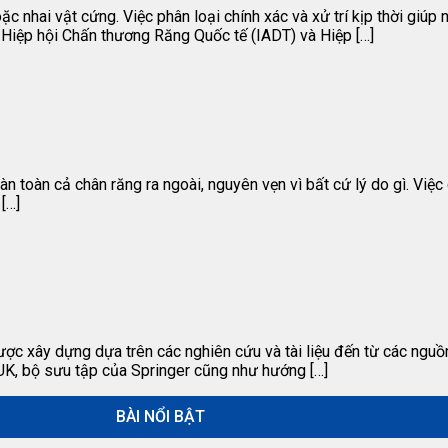
ặc nhai vật cứng. Việc phân loại chính xác và xử trí kịp thời giú
 Hiệp hội Chấn thương Răng Quốc tế (IADT) và Hiệp […]
oàn toàn cả chân răng ra ngoài, nguyên vẹn vì bất cứ lý do gì. Việ
[…]
ược xây dựng dựa trên các nghiên cứu và tài liệu đến từ các nguồ
 UK, bộ sưu tập của Springer cũng như hướng […]
BÀI NỔI BẬT