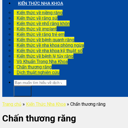
KIẾN THỨC NHA KHOA
Kiến thức về niềng răng
Kiến thức về răng sứ
Kiến thức về nhổ răng khôn
Kiến thức về implant
Kiến thức về răng trẻ em
Kiến thức về bệnh quanh răng
Kiến thức về nha khoa phòng ngừa
Kiến thức về nha khoa kỹ thuật số
Kiến thức về bệnh lý tủy răng
Vô Khuẩn Trong Nha Khoa
Chấn thương răng
Dịch thuật nghiên cứu
Trang chủ
»
Kiến Thức Nha Khoa
»
Chấn thương răng
Chấn thương răng