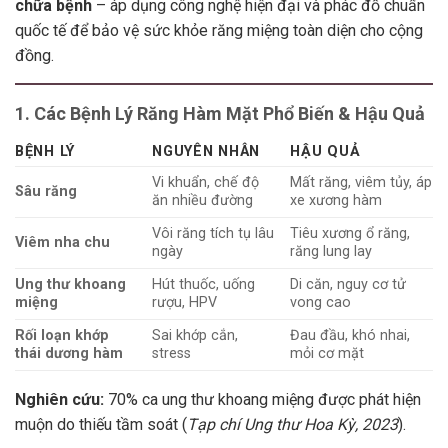
chữa bệnh
– áp dụng công nghệ hiện đại và phác đồ chuẩn
quốc tế để bảo vệ sức khỏe răng miệng toàn diện cho cộng
đồng.
1. Các Bệnh Lý Răng Hàm Mặt Phổ Biến & Hậu Quả
BỆNH LÝ
NGUYÊN NHÂN
HẬU QUẢ
Vi khuẩn, chế độ
Mất răng, viêm tủy, áp
Sâu răng
ăn nhiều đường
xe xương hàm
Vôi răng tích tụ lâu
Tiêu xương ổ răng,
Viêm nha chu
ngày
răng lung lay
Ung thư khoang
Hút thuốc, uống
Di căn, nguy cơ tử
miệng
rượu, HPV
vong cao
Rối loạn khớp
Sai khớp cắn,
Đau đầu, khó nhai,
thái dương hàm
stress
mỏi cơ mặt
Nghiên cứu:
70% ca ung thư khoang miệng được phát hiện
muộn do thiếu tầm soát (
Tạp chí Ung thư Hoa Kỳ, 2023
).