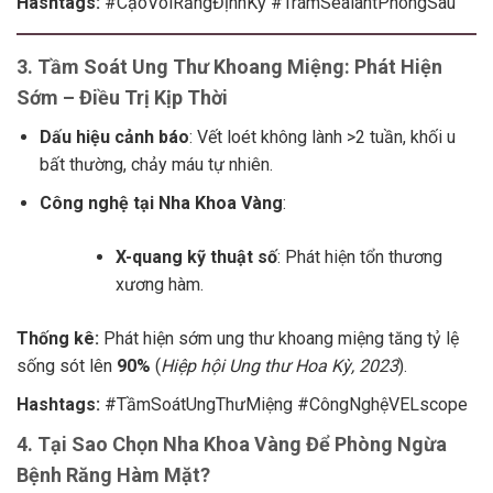
Hashtags:
#CạoVôiRăngĐịnhKỳ #TrámSealantPhòngSâu
3. Tầm Soát Ung Thư Khoang Miệng: Phát Hiện
Sớm – Điều Trị Kịp Thời
Dấu hiệu cảnh báo
: Vết loét không lành >2 tuần, khối u
bất thường, chảy máu tự nhiên.
Công nghệ tại Nha Khoa Vàng
:
X-quang kỹ thuật số
: Phát hiện tổn thương
xương hàm.
Thống kê:
Phát hiện sớm ung thư khoang miệng tăng tỷ lệ
sống sót lên
90%
(
Hiệp hội Ung thư Hoa Kỳ, 2023
).
Hashtags:
#TầmSoátUngThưMiệng #CôngNghệVELscope
4. Tại Sao Chọn Nha Khoa Vàng Để Phòng Ngừa
Bệnh Răng Hàm Mặt?