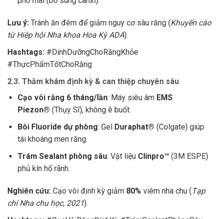
phô mai (bổ sung canxi).
Lưu ý:
Tránh ăn đêm để giảm nguy cơ sâu răng (
Khuyến cáo
từ Hiệp hội Nha khoa Hoa Kỳ ADA
).
Hashtags:
#DinhDưỡngChoRăngKhỏe
#ThựcPhẩmTốtChoRăng
2.3. Thăm khám định kỳ & can thiệp chuyên sâu
Cạo vôi răng 6 tháng/lần
: Máy siêu âm
EMS
Piezon®
(Thụy Sĩ), không ê buốt.
Bôi Fluoride dự phòng
: Gel
Duraphat®
(Colgate) giúp
tái khoáng men răng.
Trám Sealant phòng sâu
: Vật liệu
Clinpro™
(3M ESPE)
phủ kín hố rãnh.
Nghiên cứu:
Cạo vôi định kỳ giảm
80%
viêm nha chu (
Tạp
chí Nha chu học, 2021
).