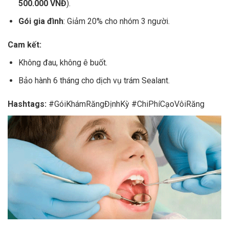
500.000
VNĐ
).
Gói gia đình
: Giảm 20% cho nhóm 3 người.
Cam kết:
Không đau, không ê buốt.
Bảo hành 6 tháng cho dịch vụ trám Sealant.
Hashtags:
#GóiKhámRăngĐịnhKỳ #ChiPhíCạoVôiRăng