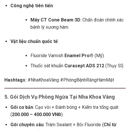
Công nghệ tiên tiến
:
Máy CT Cone Beam 3D
: Chẩn đoán chính xác
bệnh lý xương hàm.
Vật liệu chuẩn quốc tế
:
Fluoride Varnish
Enamel Pro®
(Mỹ).
Thuốc sát khuẩn
Curasept ADS 212
(Thụy Sĩ).
Hashtags:
#NhaKhoaVàng #PhòngBệnhRăngHàmMặt
5. Gói Dịch Vụ Phòng Ngừa Tại Nha Khoa Vàng
Gói cơ bản
: Cạo vôi + Đánh bóng + Kiểm tra tổng quát
(
200.000 – 4
00.000 VNĐ
).
Gói chuyên sâu
: Trám Sealant + Bôi Fluoride (
Chỉ từ