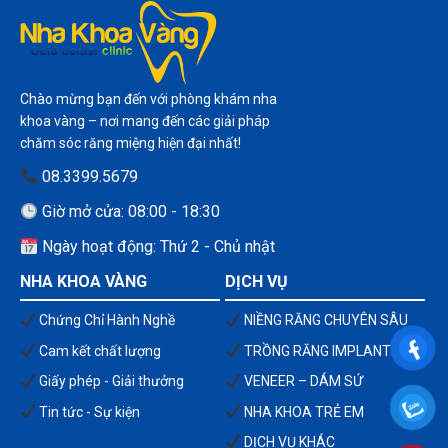
Chào mừng bạn đến với phòng khám nha
khoa vàng – nơi mang đến các giải pháp
chăm sóc răng miệng hiện đại nhất!
08.3399.5679
Giờ mở cửa: 08:00 - 18:30
Ngày hoạt động: Thứ 2 - Chủ nhật
NHA KHOA VÀNG
DỊCH VỤ
Chứng Chỉ Hành Nghề
NIỀNG RĂNG CHUYÊN SÂU
Cam kết chất lượng
TRỒNG RĂNG IMPLANT
Giấy phép - Giải thưởng
VENEER – DÁM SỨ
Tin tức - Sự kiện
NHA KHOA TRẺ EM
DỊCH VỤ KHÁC