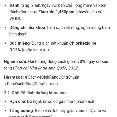
Đánh răng
: 2 lần/ngày với bàn chải lông mềm và kem
đánh răng chứa
Fluoride 1,450ppm
(khuyến cáo của
WHO).
Dùng chỉ nha khoa
: Làm sạch kẽ răng, ngăn mảng bám
hình thành.
Súc miệng
: Dung dịch sát khuẩn
Chlorhexidine
0.12%
(ngăn viêm lợi).
Nghiên cứu:
Đánh răng đúng cách giảm
50%
nguy cơ sâu
răng (
Tạp chí Nha khoa Anh Quốc, 2022
).
Hashtags:
#CáchVệSinhRăngĐúngChuẩn
#KemĐánhRăngChứaFluoride
2.2. Chế độ dinh dưỡng khoa học
Hạn chế
: Đồ ngọt, nước có gas, thực phẩm axit.
Tăng cường
: Rau xanh, trái cây giàu vitamin C, sữa và