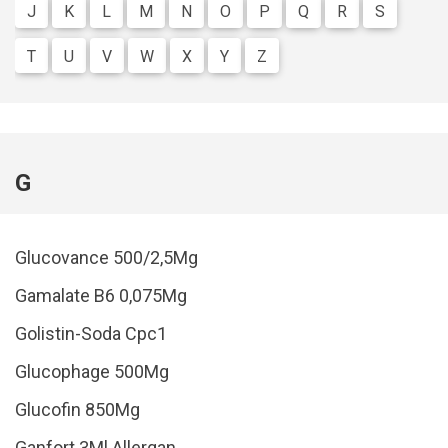
J
K
L
M
N
O
P
Q
R
S
T
U
V
W
X
Y
Z
G
Glucovance 500/2,5Mg
Gamalate B6 0,075Mg
Golistin-Soda Cpc1
Glucophage 500Mg
Glucofin 850Mg
Ganfort 3Ml Allergan