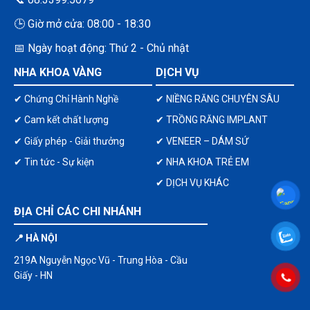
🕒 Giờ mở cửa: 08:00 - 18:30
📅 Ngày hoạt động: Thứ 2 - Chủ nhật
NHA KHOA VÀNG
DỊCH VỤ
✔ Chứng Chỉ Hành Nghề
✔ NIỀNG RĂNG CHUYÊN SÂU
✔ Cam kết chất lượng
✔ TRỒNG RĂNG IMPLANT
✔ Giấy phép - Giải thưởng
✔ VENEER – DÁM SỨ
✔ Tin tức - Sự kiện
✔ NHA KHOA TRẺ EM
✔ DỊCH VỤ KHÁC
ĐỊA CHỈ CÁC CHI NHÁNH
📍 HÀ NỘI
219A Nguyễn Ngọc Vũ - Trung Hòa - Cầu
Giấy - HN