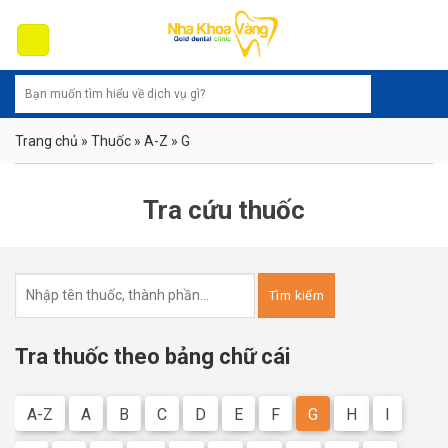
Skip
to
content
Trang chủ
»
Thuốc
»
A-Z
»
G
Tra cứu thuốc
Tìm
kiếm
cho:
Tra thuốc theo bảng chữ cái
A-Z
A
B
C
D
E
F
G
H
I