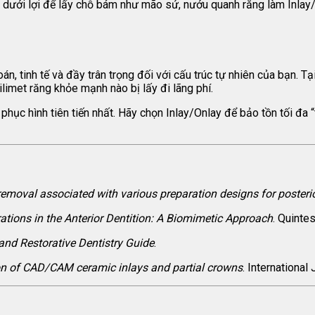
 dưới lợi để lấy chỗ bám như mão sứ, nướu quanh răng làm Inlay
án, tinh tế và đầy trân trọng đối với cấu trúc tự nhiên của bạn. Tạ
imet răng khỏe mạnh nào bị lấy đi lãng phí.
hục hình tiên tiến nhất. Hãy chọn Inlay/Onlay để bảo tồn tối đa “
removal associated with various preparation designs for posterio
tions in the Anterior Dentition: A Biomimetic Approach
. Quinte
and Restorative Dentistry Guide
.
ion of CAD/CAM ceramic inlays and partial crowns
. International