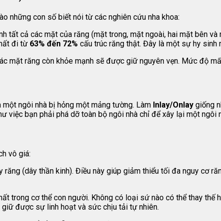
vào những con số biết nói từ các nghiên cứu nha khoa:
h tất cả các mặt của răng (mặt trong, mặt ngoài, hai mặt bên và
mất đi từ
63% đến 72%
cấu trúc răng thật. Đây là một sự hy sinh r
n. Các mặt răng còn khỏe mạnh sẽ được giữ nguyên vẹn. Mức độ m
à một ngôi nhà bị hỏng một mảng tường. Làm
Inlay/Onlay
giống n
ư việc bạn phải phá dỡ toàn bộ ngôi nhà chỉ để xây lại một ngôi n
ch vô giá:
ủy răng (dây thần kinh). Điều này giúp giảm thiểu tối đa nguy cơ r
ất trong cơ thể con người. Không có loại sứ nào có thể thay thế
giữ được sự linh hoạt và sức chịu tải tự nhiên.