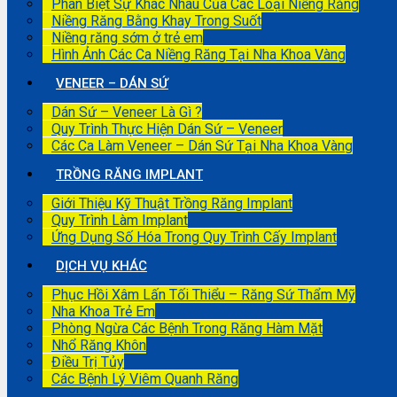
Phân Biệt Sự Khác Nhau Của Các Loại Niềng Răng
Niềng Răng Bằng Khay Trong Suốt
Niềng răng sớm ở trẻ em
Hình Ảnh Các Ca Niềng Răng Tại Nha Khoa Vàng
VENEER – DÁN SỨ
Dán Sứ – Veneer Là Gì ?
Quy Trình Thực Hiện Dán Sứ – Veneer
Các Ca Làm Veneer – Dán Sứ Tại Nha Khoa Vàng
TRỒNG RĂNG IMPLANT
Giới Thiệu Kỹ Thuật Trồng Răng Implant
Quy Trình Làm Implant
Ứng Dụng Số Hóa Trong Quy Trình Cấy Implant
DỊCH VỤ KHÁC
Phục Hồi Xâm Lấn Tối Thiểu – Răng Sứ Thẩm Mỹ
Nha Khoa Trẻ Em
Phòng Ngừa Các Bệnh Trong Răng Hàm Mặt
Nhổ Răng Khôn
Điều Trị Tủy
Các Bệnh Lý Viêm Quanh Răng