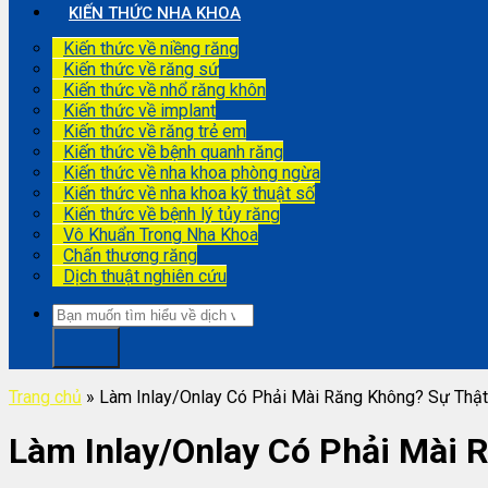
KIẾN THỨC NHA KHOA
Kiến thức về niềng răng
Kiến thức về răng sứ
Kiến thức về nhổ răng khôn
Kiến thức về implant
Kiến thức về răng trẻ em
Kiến thức về bệnh quanh răng
Kiến thức về nha khoa phòng ngừa
Kiến thức về nha khoa kỹ thuật số
Kiến thức về bệnh lý tủy răng
Vô Khuẩn Trong Nha Khoa
Chấn thương răng
Dịch thuật nghiên cứu
Trang chủ
»
Làm Inlay/Onlay Có Phải Mài Răng Không? Sự Thật
Làm Inlay/Onlay Có Phải Mài 