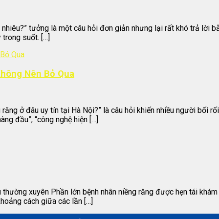
 nhiêu?” tưởng là một câu hỏi đơn giản nhưng lại rất khó trả lời b
trong suốt. […]
 Không Nên Bỏ Qua
ng ở đâu uy tín tại Hà Nội?” là câu hỏi khiến nhiều người bối rối
àng đầu”, “công nghệ hiện […]
au thường xuyên Phần lớn bệnh nhân niềng răng được hẹn tái khám
khoảng cách giữa các lần […]