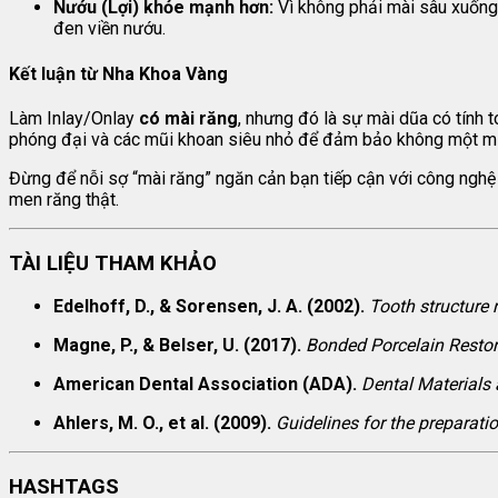
Nướu (Lợi) khỏe mạnh hơn:
Vì không phải mài sâu xuống
đen viền nướu.
Kết luận từ Nha Khoa Vàng
Làm Inlay/Onlay
có mài răng
, nhưng đó là sự mài dũa có tính to
phóng đại và các mũi khoan siêu nhỏ để đảm bảo không một mil
Đừng để nỗi sợ “mài răng” ngăn cản bạn tiếp cận với công nghệ p
men răng thật.
TÀI LIỆU THAM KHẢO
Edelhoff, D., & Sorensen, J. A. (2002).
Tooth structure 
Magne, P., & Belser, U. (2017).
Bonded Porcelain Restora
American Dental Association (ADA).
Dental Materials 
Ahlers, M. O., et al. (2009).
Guidelines for the preparat
HASHTAGS