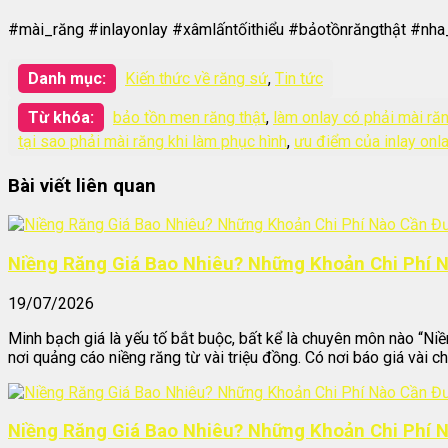
#mài_răng #inlayonlay #xâmlấntốithiểu #bảotồnrăngthật #
Danh mục:
Kiến thức về răng sứ
,
Tin tức
Từ khóa:
bảo tồn men răng thật
,
làm onlay có phải mài ră
tại sao phải mài răng khi làm phục hình
,
ưu điểm của inlay onl
Bài viết liên quan
Niềng Răng Giá Bao Nhiêu? Những Khoản Chi Phí 
19/07/2026
Minh bạch giá là yếu tố bắt buộc, bất kể là chuyên môn nào “Niề
nơi quảng cáo niềng răng từ vài triệu đồng. Có nơi báo giá vài chụ
Niềng Răng Giá Bao Nhiêu? Những Khoản Chi Phí 