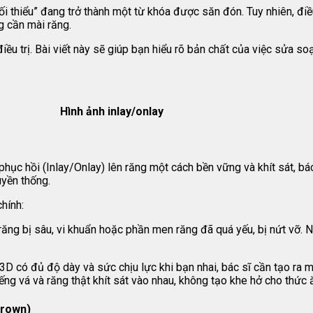
ối thiểu” đang trở thành một từ khóa được săn đón. Tuy nhiên, đi
g cần mài răng.
iều trị. Bài viết này sẽ giúp bạn hiểu rõ bản chất của việc sửa so
Hình ảnh inlay/onlay
hục hồi (Inlay/Onlay) lên răng một cách bền vững và khít sát, bá
uyền thống.
hính:
ăng bị sâu, vi khuẩn hoặc phần men răng đã quá yếu, bị nứt vỡ. N
D có đủ độ dày và sức chịu lực khi bạn nhai, bác sĩ cần tạo ra m
g vá và răng thật khít sát vào nhau, không tạo khe hở cho thức 
Crown)