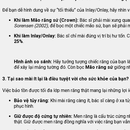
Để bạn dễ hình dung về sự “tối thiểu” của Inlay/Onlay, hãy nhìn 
Khi làm Mão răng sứ (Crown):
Bác sĩ phải mài xung quan
Sorensen (2002)
, để bọc một chiếc mão sứ, bạn sẽ phải 
Khi làm Inlay/Onlay:
Bác sĩ chỉ mài đúng vị trí bị hư tổ
25%
.
Hình ảnh so sánh:
Hãy tưởng tượng chiếc răng của bạn l
để xây lại mảng tường đó. Còn bọc
Mão răng sứ
giống nh
3. Tại sao mài ít lại là điều tuyệt vời cho sức khỏe của bạn?
Việc bảo tồn được tối đa lớp men răng thật mang lại những lợi í
Bảo vệ tủy răng:
Khi mài răng càng ít, bác sĩ càng ở xa t
phục hình.
Giữ được độ cứng tự nhiên:
Men răng là cấu trúc cứng nh
thật. Giữ được men răng đồng nghĩa với việc răng bạn vẫn 