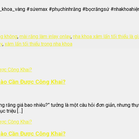
nha_khoa_vàng #sứemax #phụchìnhrăng #bọcrăngsứ #nhakhoahi
ng không
,
mài răng làm inlay onlay
,
nha khoa xâm lấn tối thiểu là gì
ay
,
xâm lấn tối thiểu trong nha khoa
Nào Cần Được Công Khai?
ng răng giá bao nhiêu?” tưởng là một câu hỏi đơn giản, nhưng thực
c triệu […]
Nào Cần Được Công Khai?