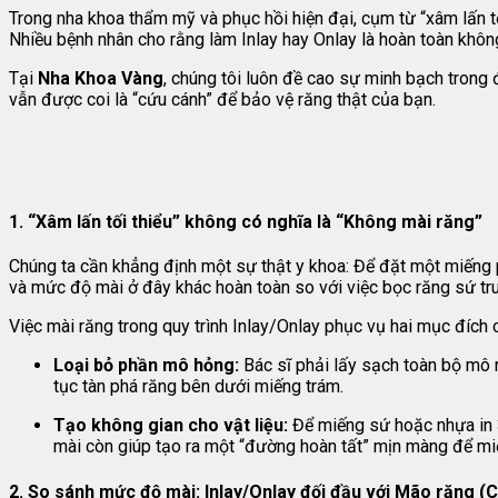
Trong nha khoa thẩm mỹ và phục hồi hiện đại, cụm từ “xâm lấn t
Nhiều bệnh nhân cho rằng làm Inlay hay Onlay là hoàn toàn khôn
Tại
Nha Khoa Vàng
, chúng tôi luôn đề cao sự minh bạch trong đ
vẫn được coi là “cứu cánh” để bảo vệ răng thật của bạn.
1. “Xâm lấn tối thiểu” không có nghĩa là “Không mài răng”
Chúng ta cần khẳng định một sự thật y khoa: Để đặt một miếng p
và mức độ mài ở đây khác hoàn toàn so với việc bọc răng sứ tr
Việc mài răng trong quy trình Inlay/Onlay phục vụ hai mục đích c
Loại bỏ phần mô hỏng:
Bác sĩ phải lấy sạch toàn bộ mô r
tục tàn phá răng bên dưới miếng trám.
Tạo không gian cho vật liệu:
Để miếng sứ hoặc nhựa in 3
mài còn giúp tạo ra một “đường hoàn tất” mịn màng để miến
2. So sánh mức độ mài: Inlay/Onlay đối đầu với Mão răng (