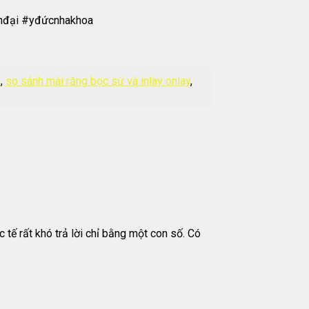
ệnđại #yđứcnhakhoa
.
,
so sánh mài răng bọc sứ và inlay onlay
,
 tế rất khó trả lời chỉ bằng một con số. Có