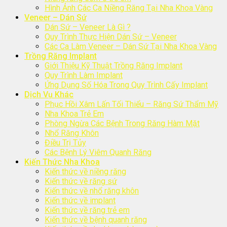
Hình Ảnh Các Ca Niềng Răng Tại Nha Khoa Vàng
Veneer – Dán Sứ
Dán Sứ – Veneer Là Gì ?
Quy Trình Thực Hiện Dán Sứ – Veneer
Các Ca Làm Veneer – Dán Sứ Tại Nha Khoa Vàng
Trồng Răng Implant
Giới Thiệu Kỹ Thuật Trồng Răng Implant
Quy Trình Làm Implant
Ứng Dụng Số Hóa Trong Quy Trình Cấy Implant
Dịch Vụ Khác
Phục Hồi Xâm Lấn Tối Thiểu – Răng Sứ Thẩm Mỹ
Nha Khoa Trẻ Em
Phòng Ngừa Các Bệnh Trong Răng Hàm Mặt
Nhổ Răng Khôn
Điều Trị Tủy
Các Bệnh Lý Viêm Quanh Răng
Kiến Thức Nha Khoa
Kiến thức về niềng răng
Kiến thức về răng sứ
Kiến thức về nhổ răng khôn
Kiến thức về implant
Kiến thức về răng trẻ em
Kiến thức về bệnh quanh răng