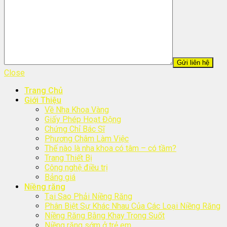
Close
Trang Chủ
Giới Thiệu
Về Nha Khoa Vàng
Giấy Phép Hoạt Động
Chứng Chỉ Bác Sĩ
Phương Châm Làm Việc
Thế nào là nha khoa có tâm – có tầm?
Trang Thiết Bị
Công nghệ điều trị
Bảng giá
Niềng răng
Tại Sao Phải Niềng Răng
Phân Biệt Sự Khác Nhau Của Các Loại Niềng Răng
Niềng Răng Bằng Khay Trong Suốt
Niềng răng sớm ở trẻ em