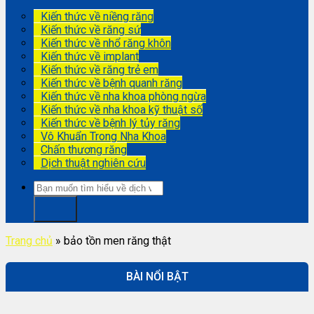
Kiến thức về niềng răng
Kiến thức về răng sứ
Kiến thức về nhổ răng khôn
Kiến thức về implant
Kiến thức về răng trẻ em
Kiến thức về bệnh quanh răng
Kiến thức về nha khoa phòng ngừa
Kiến thức về nha khoa kỹ thuật số
Kiến thức về bệnh lý tủy răng
Vô Khuẩn Trong Nha Khoa
Chấn thương răng
Dịch thuật nghiên cứu
Trang chủ
»
bảo tồn men răng thật
BÀI NỔI BẬT