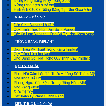
Niềng Răng Bằng Khay Trong Suốt
Niềng răng sớm ở trẻ em
Hình Ảnh Các Ca Niềng Răng Tại Nha Khoa Vàng
VENEER – DÁN SỨ
Dán Sứ – Veneer Là Gì ?
Quy Trình Thực Hiện Dán Sứ – Veneer
Các Ca Làm Veneer – Dán Sứ Tại Nha Khoa Vàng
TRỒNG RĂNG IMPLANT
Giới Thiệu Kỹ Thuật Trồng Răng Implant
Quy Trình Làm Implant
Ứng Dụng Số Hóa Trong Quy Trình Cấy Implant
DỊCH VỤ KHÁC
Phục Hồi Xâm Lấn Tối Thiểu – Răng Sứ Thẩm Mỹ
Nha Khoa Trẻ Em
Phòng Ngừa Các Bệnh Trong Răng Hàm Mặt
Nhổ Răng Khôn
Điều Trị Tủy
Các Bệnh Lý Viêm Quanh Răng
KIẾN THỨC NHA KHOA