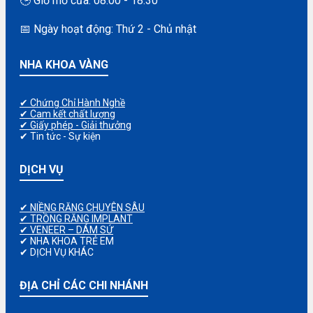
🕒 Giờ mở cửa: 08:00 - 18:30
📅 Ngày hoạt động: Thứ 2 - Chủ nhật
NHA KHOA VÀNG
✔ Chứng Chỉ Hành Nghề
✔ Cam kết chất lượng
✔ Giấy phép - Giải thưởng
✔ Tin tức - Sự kiện
DỊCH VỤ
✔ NIỀNG RĂNG CHUYÊN SÂU
✔ TRỒNG RĂNG IMPLANT
✔ VENEER – DÁM SỨ
✔ NHA KHOA TRẺ EM
✔ DỊCH VỤ KHÁC
ĐỊA CHỈ CÁC CHI NHÁNH