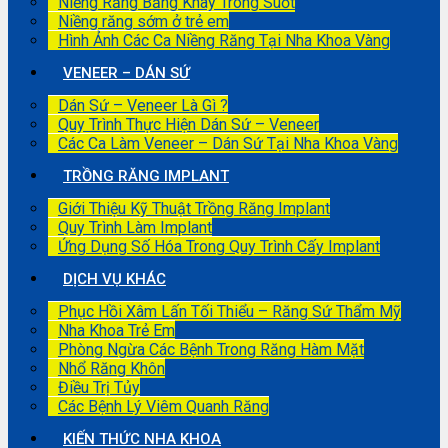
Niềng Răng Bằng Khay Trong Suốt
Niềng răng sớm ở trẻ em
Hình Ảnh Các Ca Niềng Răng Tại Nha Khoa Vàng
VENEER – DÁN SỨ
Dán Sứ – Veneer Là Gì ?
Quy Trình Thực Hiện Dán Sứ – Veneer
Các Ca Làm Veneer – Dán Sứ Tại Nha Khoa Vàng
TRỒNG RĂNG IMPLANT
Giới Thiệu Kỹ Thuật Trồng Răng Implant
Quy Trình Làm Implant
Ứng Dụng Số Hóa Trong Quy Trình Cấy Implant
DỊCH VỤ KHÁC
Phục Hồi Xâm Lấn Tối Thiểu – Răng Sứ Thẩm Mỹ
Nha Khoa Trẻ Em
Phòng Ngừa Các Bệnh Trong Răng Hàm Mặt
Nhổ Răng Khôn
Điều Trị Tủy
Các Bệnh Lý Viêm Quanh Răng
KIẾN THỨC NHA KHOA