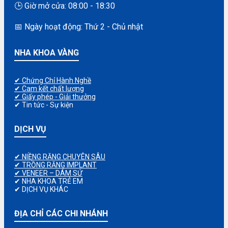
🕒 Giờ mở cửa: 08:00 - 18:30
📅 Ngày hoạt động: Thứ 2 - Chủ nhật
NHA KHOA VÀNG
✔ Chứng Chỉ Hành Nghề
✔ Cam kết chất lượng
✔ Giấy phép - Giải thưởng
✔ Tin tức - Sự kiện
DỊCH VỤ
✔ NIỀNG RĂNG CHUYÊN SÂU
✔ TRỒNG RĂNG IMPLANT
✔ VENEER – DÁM SỨ
✔ NHA KHOA TRẺ EM
✔ DỊCH VỤ KHÁC
ĐỊA CHỈ CÁC CHI NHÁNH