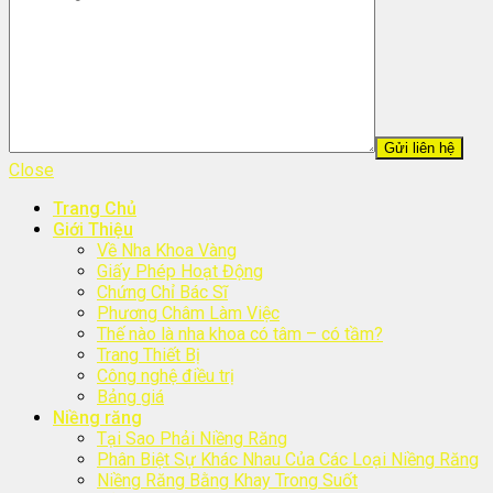
Close
Trang Chủ
Giới Thiệu
Về Nha Khoa Vàng
Giấy Phép Hoạt Động
Chứng Chỉ Bác Sĩ
Phương Châm Làm Việc
Thế nào là nha khoa có tâm – có tầm?
Trang Thiết Bị
Công nghệ điều trị
Bảng giá
Niềng răng
Tại Sao Phải Niềng Răng
Phân Biệt Sự Khác Nhau Của Các Loại Niềng Răng
Niềng Răng Bằng Khay Trong Suốt