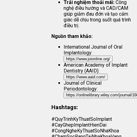
Trải nghiệm thoải mái:
Công
nghệ điều hướng và CAD/CAM
giúp giảm đau đớn và tạo cảm
giác dễ chịu trong suốt quá trình
điều trị.
Nguồn tham khảo:
International Journal of Oral
Implantology:
https://www.joionline.org/
American Academy of Implant
Dentistry (AAID):
https://www.aaid.com/
Journal of Clinical
Periodontology:
https://onlinelibrary.wiley.com/journal/
Hashtags:
#QuyTrinhKyThuatSoImplant
#CayGhepImplantHienDai
#CongNgheKyThuatSoNhaKhoa
#ChamSocRangTaiNhaKhoaVang