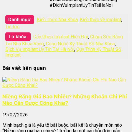
#DichVuImplantUyTinTaiHaNoi
Danh mục:
Kiến Thức Nha Khoa
,
Kiến thức về implant
,
Tin tức
Từ khóa:
Cấy Ghép Implant Hiện Đại
,
Chăm Sóc Răng
Tại Nha Khoa Vàng
,
Công Nghệ Kỹ Thuật Số Nha Khoa
,
Dịch Vụ Implant Uy Tín Tại Hà Nội
,
Quy Trình Kỹ Thuật Số
Implant
Bài viết liên quan
Niềng Răng Giá Bao Nhiêu? Những Khoản Chi Phí
Nào Cần Được Công Khai?
19/07/2026
Minh bạch giá là yếu tố bắt buộc, bất kể là chuyên môn nào
“Niềng răng giá bao nhiêu?” tưởng là một câu hỏi đơn giản,