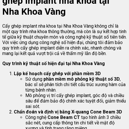
ghép implant nha khoa tại
Nha Khoa Vàng
Cấy ghép implant nha khoa tại Nha Khoa Vàng không chỉ là
một quy trình nha khoa thông thường, mà còn là sự kết hợp tinh
tế giữa kỹ thuật chuyên môn và công nghệ kỹ thuật số tiên tiến.
Với việc ứng dụng công nghệ số hiện đại, chúng tôi đảm bảo
quy trình cấy ghép implant diễn ra chính xác, nhanh chóng và
mang lại kết quả vượt trội cả về thẩm mỹ lẫn độ bền.
Quy trình kỹ thuật số hiện đại tại Nha Khoa Vàng
Lập kế hoạch cấy ghép với phần mềm 3D
Sử dụng
phần mềm mô phỏng kỹ thuật số 3D
,
bác sĩ sẽ phân tích chi tiết cấu trúc xương hàm của
từng bệnh nhân.
Mô phỏng vị trí cấy ghép implant, góc độ và chiều
sâu để đảm bảo độ chính xác tuyệt đối, giảm thiểu
sai sót.
Chẩn đoán và định vị bằng X-quang Cone Beam 3D
Công nghệ
Cone Beam CT
tạo hình ảnh 3 chiều
sắc nét, cung cấp thông tin chi tiết về mật độ
xương và tình trạng răng miệng.