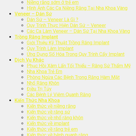
Niềng răng sớm ở trẻ em
Hình Ảnh Các Ca Niềng Răng Tại Nha Khoa Vàng
Veneer – Dán Sứ
Dán Sứ – Veneer Là Gì ?
Quy Trình Thực Hiện Dán Sứ – Veneer
Các Ca Làm Veneer – Dán Sứ Tại Nha Khoa Vàng
Trồng Răng Implant
Giới Thiệu Kỹ Thuật Trồng Răng Implant
Quy Trình Làm Implant
Ứng Dụng Số Hóa Trong Quy Trình Cấy Implant
Dịch Vụ Khác
Phục Hồi Xâm Lấn Tối Thiểu – Răng Sứ Thẩm Mỹ
Nha Khoa Trẻ Em
Phòng Ngừa Các Bệnh Trong Răng Hàm Mặt
Nhổ Răng Khôn
Điều Trị Tủy
Các Bệnh Lý Viêm Quanh Răng
Kiến Thức Nha Khoa
Kiến thức về niềng răng
Kiến thức về răng sứ
Kiến thức về nhổ răng khôn
Kiến thức về implant
Kiến thức về răng trẻ em
Kiến thức về bệnh quanh răng