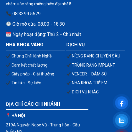
chăm sóc răng miệng hiện đại nhất!
08.3399.5679
Giờ mở cửa: 08:00 - 18:30
Ngày hoạt động: Thứ 2 - Chủ nhật
NHA KHOA VÀNG
DỊCH VỤ
Chứng Chỉ Hành Nghề
NIỀNG RĂNG CHUYÊN SÂU
Cam kết chất lượng
TRỒNG RĂNG IMPLANT
Giấy phép - Giải thưởng
VENEER – DÁM SỨ
Tin tức - Sự kiện
NHA KHOA TRẺ EM
DỊCH VỤ KHÁC
ĐỊA CHỈ CÁC CHI NHÁNH
HÀ NỘI
219A Nguyễn Ngọc Vũ - Trung Hòa - Cầu
Giấy - HN