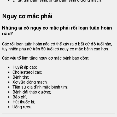
Dị tật tim bẩm sinh, dị tật bẩm sinh ở động mạch.
Nguy cơ mắc phải
Những ai có nguy cơ mắc phải rối loạn tuần hoàn
não?
Các rối loạn tuần hoàn não có thể xảy ra ở bất cứ độ tuổi nào,
tuy nhiên phụ nữ trên 50 tuổi có nguy cơ mắc bệnh cao hơn.
Các yếu tố làm tăng nguy cơ mắc bệnh bao gồm:
Huyết áp cao;
Cholesterol cao;
Bệnh tim;
Xơ vữa động mạch;
Tiền sử gia đình mắc bệnh tim;
Bệnh đái tháo đường;
Béo phì;
Hút thuốc lá;
Uống rượu.