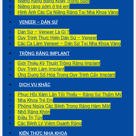
Niềng Răng Bằng Khay Trong Suốt
Niềng răng sớm ở trẻ em
Hình Ảnh Các Ca Niềng Răng Tại Nha Khoa Vàng
VENEER – DÁN SỨ
Dán Sứ – Veneer Là Gì ?
Quy Trình Thực Hiện Dán Sứ – Veneer
Các Ca Làm Veneer – Dán Sứ Tại Nha Khoa Vàng
TRỒNG RĂNG IMPLANT
Giới Thiệu Kỹ Thuật Trồng Răng Implant
Quy Trình Làm Implant
Ứng Dụng Số Hóa Trong Quy Trình Cấy Implant
DỊCH VỤ KHÁC
Phục Hồi Xâm Lấn Tối Thiểu – Răng Sứ Thẩm Mỹ
Nha Khoa Trẻ Em
Phòng Ngừa Các Bệnh Trong Răng Hàm Mặt
Nhổ Răng Khôn
Điều Trị Tủy
Các Bệnh Lý Viêm Quanh Răng
KIẾN THỨC NHA KHOA