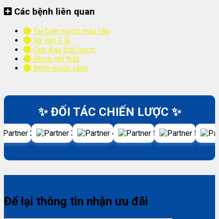
Các bệnh liên quan
Tai biến mạch máu não
Sa van 2 lá
Cơn đau thắt ngực
Block nhĩ thất
Bệnh mạch vành
✨ ĐỐI TÁC CHIẾN LƯỢC ✨
Để lại thông tin nhận ưu đãi