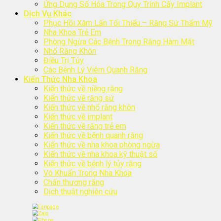
Ứng Dụng Số Hóa Trong Quy Trình Cấy Implant
Dịch Vụ Khác
Phục Hồi Xâm Lấn Tối Thiểu – Răng Sứ Thẩm Mỹ
Nha Khoa Trẻ Em
Phòng Ngừa Các Bệnh Trong Răng Hàm Mặt
Nhổ Răng Khôn
Điều Trị Tủy
Các Bệnh Lý Viêm Quanh Răng
Kiến Thức Nha Khoa
Kiến thức về niềng răng
Kiến thức về răng sứ
Kiến thức về nhổ răng khôn
Kiến thức về implant
Kiến thức về răng trẻ em
Kiến thức về bệnh quanh răng
Kiến thức về nha khoa phòng ngừa
Kiến thức về nha khoa kỹ thuật số
Kiến thức về bệnh lý tủy răng
Vô Khuẩn Trong Nha Khoa
Chấn thương răng
Dịch thuật nghiên cứu