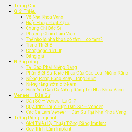
Trang Chủ
Giới Thiệu
Về Nha Khoa Vàng
Giấy Phép Hoạt Động
Chứng Chỉ Bác Sĩ
Phương Châm Làm Việc
Thế nào là nha khoa có tâm – có tầm?
Trang Thiết Bị
Công nghệ điều trị
Bảng giá
Niềng răng
Tại Sao Phải Niềng Răng
Phân Biệt Sự Khác Nhau Của Các Loại Niềng Răng
Niềng Răng Bằng Khay Trong Suốt
Niềng răng sớm ở trẻ em
Hình Ảnh Các Ca Niềng Răng Tại Nha Khoa Vàng
Veneer – Dán Sứ
Dán Sứ – Veneer Là Gì ?
Quy Trình Thực Hiện Dán Sứ – Veneer
Các Ca Làm Veneer – Dán Sứ Tại Nha Khoa Vàng
Trồng Răng Implant
Giới Thiệu Kỹ Thuật Trồng Răng Implant
Quy Trình Làm Implant