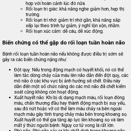
hợp với hoàn cảnh lúc đó nữa.
Rối loạn tri giác: khả năng nghe giảm hơn, hẹp thị
trường.
Rối loạn trí nhớ: giảm trí nhớ gần, khả năng sắp
xếp lại theo trình tự giảm, ý nghĩ lộn xộn, nhầm.
Rối loạn xúc cảm: dễ cáu, dễ xúc động.
Biến chứng có thể gặp do rối loạn tuần hoàn não
Bệnh rối loạn tuần hoàn não nếu không được điều trị sớm sẽ
gây ra các biến chứng nặng như:
Đột quỵ: Nếu trong động mạch có huyết khối, nó có thể
làm tắc dòng chảy của máu lên não dẫn đến đột quỵ, các
mô não ở các khu vực bị ảnh hưởng sẽ chết. Điều này
dẫn đến một số chức năng do các mô não đã chết kiểm
soát cũng không còn hoạt động.
Xuất huyết não: Khi bị dị dạng mạch máu, rối loạn đông
máu, chấn thương đầu hay thành động mạch bị suy yếu,
sau đó nứt hoặc vỡ có thể làm máu chảy ra bên ngoài
mạch máu gây tình trạng chảy máu bên trong khoang sọ.
Xuất huyết có thể gia tăng áp lực lên khoang sọ và làm
mất ý thức người bệnh. Nguy cơ tử vong là rất lớn.
Phù não: Phù não xảy ra khi chất dịch trong khoang não