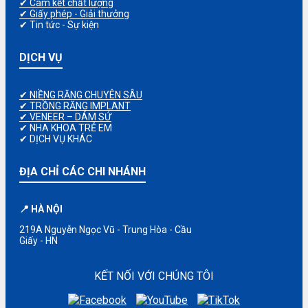
✔ Cam kết chất lượng
✔ Giấy phép - Giải thưởng
✔ Tin tức - Sự kiện
DỊCH VỤ
✔ NIỀNG RĂNG CHUYÊN SÂU
✔ TRỒNG RĂNG IMPLANT
✔ VENEER – DÁM SỨ
✔ NHA KHOA TRẺ EM
✔ DỊCH VỤ KHÁC
ĐỊA CHỈ CÁC CHI NHÁNH
📍 HÀ NỘI
219A Nguyễn Ngọc Vũ - Trung Hòa - Cầu
Giấy - HN
KẾT NỐI VỚI CHÚNG TÔI