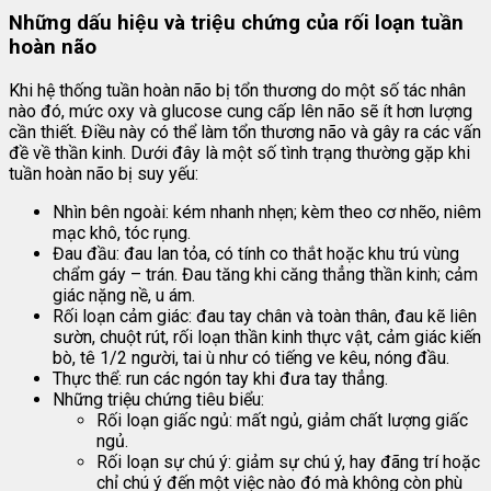
Những dấu hiệu và triệu chứng của rối loạn tuần
hoàn não
Khi hệ thống tuần hoàn não bị tổn thương do một số tác nhân
nào đó, mức oxy và glucose cung cấp lên não sẽ ít hơn lượng
cần thiết. Điều này có thể làm tổn thương não và gây ra các vấn
đề về thần kinh. Dưới đây là một số tình trạng thường gặp khi
tuần hoàn não bị suy yếu:
Nhìn bên ngoài: kém nhanh nhẹn; kèm theo cơ nhẽo, niêm
mạc khô, tóc rụng.
Đau đầu: đau lan tỏa, có tính co thắt hoặc khu trú vùng
chẩm gáy – trán. Đau tăng khi căng thẳng thần kinh; cảm
giác nặng nề, u ám.
Rối loạn cảm giác: đau tay chân và toàn thân, đau kẽ liên
sườn, chuột rút, rối loạn thần kinh thực vật, cảm giác kiến
bò, tê 1/2 người, tai ù như có tiếng ve kêu, nóng đầu.
Thực thể: run các ngón tay khi đưa tay thẳng.
Những triệu chứng tiêu biểu:
Rối loạn giấc ngủ: mất ngủ, giảm chất lượng giấc
ngủ.
Rối loạn sự chú ý: giảm sự chú ý, hay đãng trí hoặc
chỉ chú ý đến một việc nào đó mà không còn phù