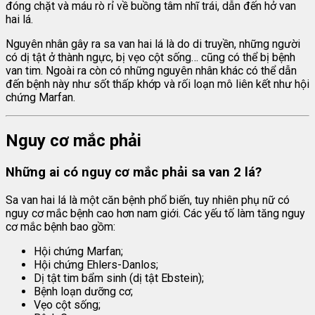
đóng chặt và máu rò rỉ về buồng tâm nhĩ trái, dẫn đến hở van
hai lá.
Nguyên nhân gây ra sa van hai lá là do di truyền, những người
có dị tật ở thành ngực, bị vẹo cột sống… cũng có thể bị bệnh
van tim. Ngoài ra còn có những nguyên nhân khác có thể dẫn
đến bệnh này như sốt thấp khớp và rối loạn mô liên kết như hội
chứng Marfan.
Nguy cơ mắc phải
Những ai có nguy cơ mắc phải sa van 2 lá?
Sa van hai lá là một căn bệnh phổ biến, tuy nhiên phụ nữ có
nguy cơ mắc bệnh cao hơn nam giới. Các yếu tố làm tăng nguy
cơ mắc bệnh bao gồm:
Hội chứng Marfan;
Hội chứng Ehlers-Danlos;
Dị tật tim bẩm sinh (dị tật Ebstein);
Bệnh loạn dưỡng cơ;
Vẹo cột sống;