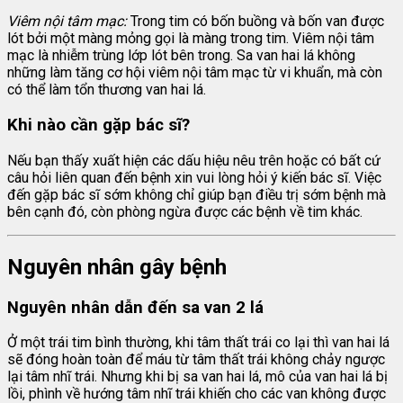
Viêm nội tâm mạc:
Trong tim có bốn buồng và bốn van được
lót bởi một màng mỏng gọi là màng trong tim. Viêm nội tâm
mạc là nhiễm trùng lớp lót bên trong. Sa van hai lá không
những làm tăng cơ hội viêm nội tâm mạc từ vi khuẩn, mà còn
có thể làm tổn thương van hai lá.
Khi nào cần gặp bác sĩ?
Nếu bạn thấy xuất hiện các dấu hiệu nêu trên hoặc có bất cứ
câu hỏi liên quan đến bệnh xin vui lòng hỏi ý kiến bác sĩ. Việc
đến gặp bác sĩ sớm không chỉ giúp bạn điều trị sớm bệnh mà
bên cạnh đó, còn phòng ngừa được các bệnh về tim khác.
Nguyên nhân gây bệnh
Nguyên nhân dẫn đến sa van 2 lá
Ở một trái tim bình thường, khi tâm thất trái co lại thì van hai lá
sẽ đóng hoàn toàn để máu từ tâm thất trái không chảy ngược
lại tâm nhĩ trái. Nhưng khi bị sa van hai lá, mô của van hai lá bị
lồi, phình về hướng tâm nhĩ trái khiến cho các van không được