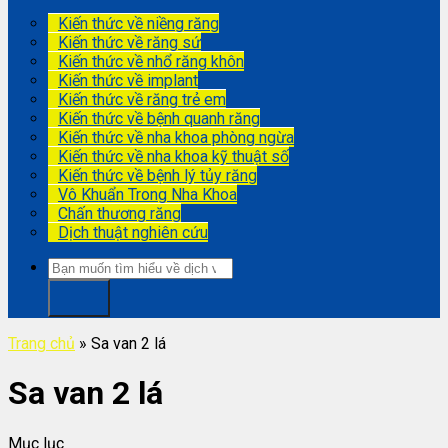
Kiến thức về niềng răng
Kiến thức về răng sứ
Kiến thức về nhổ răng khôn
Kiến thức về implant
Kiến thức về răng trẻ em
Kiến thức về bệnh quanh răng
Kiến thức về nha khoa phòng ngừa
Kiến thức về nha khoa kỹ thuật số
Kiến thức về bệnh lý tủy răng
Vô Khuẩn Trong Nha Khoa
Chấn thương răng
Dịch thuật nghiên cứu
Trang chủ
»
Sa van 2 lá
Sa van 2 lá
Mục lục