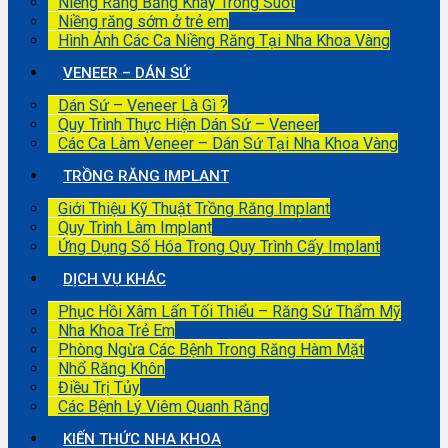
Niềng Răng Bằng Khay Trong Suốt
Niềng răng sớm ở trẻ em
Hình Ảnh Các Ca Niềng Răng Tại Nha Khoa Vàng
VENEER – DÁN SỨ
Dán Sứ – Veneer Là Gì ?
Quy Trình Thực Hiện Dán Sứ – Veneer
Các Ca Làm Veneer – Dán Sứ Tại Nha Khoa Vàng
TRỒNG RĂNG IMPLANT
Giới Thiệu Kỹ Thuật Trồng Răng Implant
Quy Trình Làm Implant
Ứng Dụng Số Hóa Trong Quy Trình Cấy Implant
DỊCH VỤ KHÁC
Phục Hồi Xâm Lấn Tối Thiểu – Răng Sứ Thẩm Mỹ
Nha Khoa Trẻ Em
Phòng Ngừa Các Bệnh Trong Răng Hàm Mặt
Nhổ Răng Khôn
Điều Trị Tủy
Các Bệnh Lý Viêm Quanh Răng
KIẾN THỨC NHA KHOA