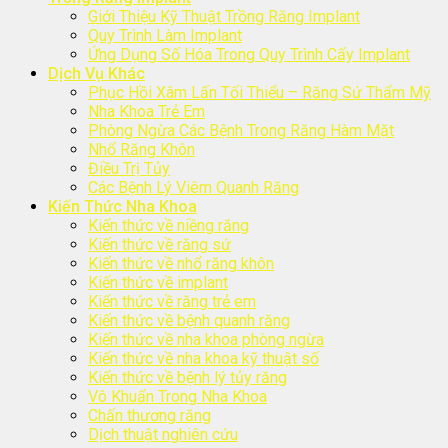
Giới Thiệu Kỹ Thuật Trồng Răng Implant
Quy Trình Làm Implant
Ứng Dụng Số Hóa Trong Quy Trình Cấy Implant
Dịch Vụ Khác
Phục Hồi Xâm Lấn Tối Thiểu – Răng Sứ Thẩm Mỹ
Nha Khoa Trẻ Em
Phòng Ngừa Các Bệnh Trong Răng Hàm Mặt
Nhổ Răng Khôn
Điều Trị Tủy
Các Bệnh Lý Viêm Quanh Răng
Kiến Thức Nha Khoa
Kiến thức về niềng răng
Kiến thức về răng sứ
Kiến thức về nhổ răng khôn
Kiến thức về implant
Kiến thức về răng trẻ em
Kiến thức về bệnh quanh răng
Kiến thức về nha khoa phòng ngừa
Kiến thức về nha khoa kỹ thuật số
Kiến thức về bệnh lý tủy răng
Vô Khuẩn Trong Nha Khoa
Chấn thương răng
Dịch thuật nghiên cứu