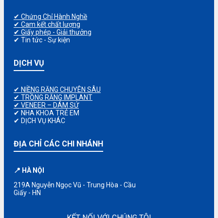
✔ Chứng Chỉ Hành Nghề
✔ Cam kết chất lượng
✔ Giấy phép - Giải thưởng
✔ Tin tức - Sự kiện
DỊCH VỤ
✔ NIỀNG RĂNG CHUYÊN SÂU
✔ TRỒNG RĂNG IMPLANT
✔ VENEER – DÁM SỨ
✔ NHA KHOA TRẺ EM
✔ DỊCH VỤ KHÁC
ĐỊA CHỈ CÁC CHI NHÁNH
📍 HÀ NỘI
219A Nguyễn Ngọc Vũ - Trung Hòa - Cầu
Giấy - HN
KẾT NỐI VỚI CHÚNG TÔI