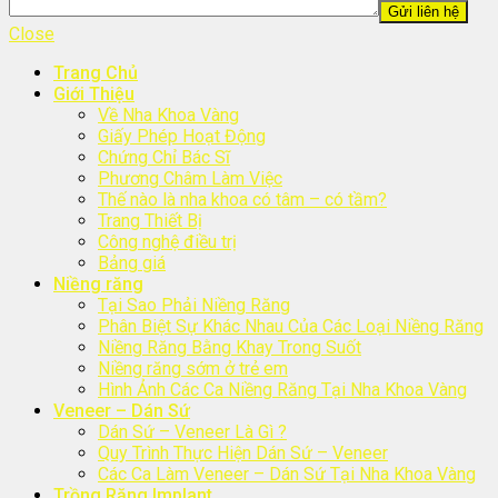
Close
Trang Chủ
Giới Thiệu
Về Nha Khoa Vàng
Giấy Phép Hoạt Động
Chứng Chỉ Bác Sĩ
Phương Châm Làm Việc
Thế nào là nha khoa có tâm – có tầm?
Trang Thiết Bị
Công nghệ điều trị
Bảng giá
Niềng răng
Tại Sao Phải Niềng Răng
Phân Biệt Sự Khác Nhau Của Các Loại Niềng Răng
Niềng Răng Bằng Khay Trong Suốt
Niềng răng sớm ở trẻ em
Hình Ảnh Các Ca Niềng Răng Tại Nha Khoa Vàng
Veneer – Dán Sứ
Dán Sứ – Veneer Là Gì ?
Quy Trình Thực Hiện Dán Sứ – Veneer
Các Ca Làm Veneer – Dán Sứ Tại Nha Khoa Vàng
Trồng Răng Implant