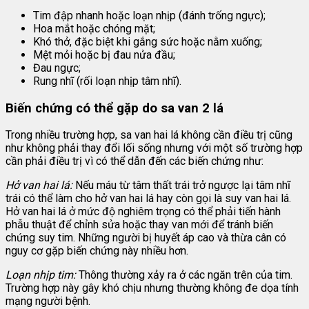
Tim đập nhanh hoặc loạn nhịp (đánh trống ngực);
Hoa mắt hoặc chóng mặt;
Khó thở, đặc biệt khi gắng sức hoặc nằm xuống;
Mệt mỏi hoặc bị đau nửa đầu;
Đau ngực;
Rung nhĩ (rối loạn nhịp tâm nhĩ).
Biến chứng có thể gặp do sa van 2 lá
Trong nhiều trường hợp, sa van hai lá không cần điều trị cũng
như không phải thay đổi lối sống nhưng với một số trường hợp
cần phải điều trị vì có thể dẫn đến các biến chứng như:
Hở van hai lá:
Nếu máu từ tâm thất trái trở ngược lại tâm nhĩ
trái có thể làm cho hở van hai lá hay còn gọi là suy van hai lá.
Hở van hai lá ở mức độ nghiêm trọng có thể phải tiến hành
phẫu thuật để chỉnh sửa hoặc thay van mới để tránh biến
chứng suy tim. Những người bị huyết áp cao và thừa cân có
nguy cơ gặp biến chứng này nhiều hơn.
Loạn nhịp tim:
Thông thường xảy ra ở các ngăn trên của tim.
Trường hợp này gây khó chịu nhưng thường không đe dọa tính
mạng người bệnh.