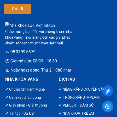
Chào mừng bạn đến với phòng khám nha
khoa vàng – nơi mang đến các giải pháp
chăm sóc răng miệng hiện đại nhất!
📞 08.3399.5679
🕒 Giờ mở cửa: 08:00 - 18:30
📅 Ngày hoạt động: Thứ 2 - Chủ nhật
NHA KHOA VÀNG
DỊCH VỤ
✔ Chứng Chỉ Hành Nghề
✔ NIỀNG RĂNG CHUYÊN SÂU
✔ Cam kết chất lượng
✔ TRỒNG RĂNG IMPLANT
✔ Giấy phép - Giải thưởng
✔ VENEER – DÁM SỨ
✔ Tin tức - Sự kiện
✔ NHA KHOA TRẺ EM