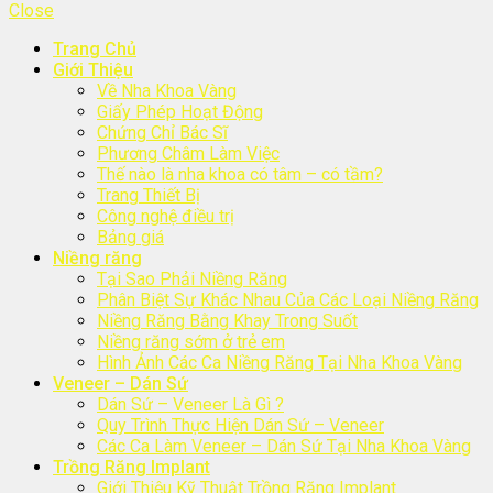
Close
Trang Chủ
Giới Thiệu
Về Nha Khoa Vàng
Giấy Phép Hoạt Động
Chứng Chỉ Bác Sĩ
Phương Châm Làm Việc
Thế nào là nha khoa có tâm – có tầm?
Trang Thiết Bị
Công nghệ điều trị
Bảng giá
Niềng răng
Tại Sao Phải Niềng Răng
Phân Biệt Sự Khác Nhau Của Các Loại Niềng Răng
Niềng Răng Bằng Khay Trong Suốt
Niềng răng sớm ở trẻ em
Hình Ảnh Các Ca Niềng Răng Tại Nha Khoa Vàng
Veneer – Dán Sứ
Dán Sứ – Veneer Là Gì ?
Quy Trình Thực Hiện Dán Sứ – Veneer
Các Ca Làm Veneer – Dán Sứ Tại Nha Khoa Vàng
Trồng Răng Implant
Giới Thiệu Kỹ Thuật Trồng Răng Implant