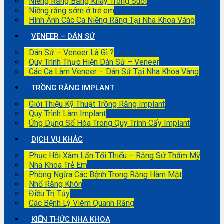
Niềng Răng Bằng Khay Trong Suốt
Niềng răng sớm ở trẻ em
Hình Ảnh Các Ca Niềng Răng Tại Nha Khoa Vàng
VENEER – DÁN SỨ
Dán Sứ – Veneer Là Gì ?
Quy Trình Thực Hiện Dán Sứ – Veneer
Các Ca Làm Veneer – Dán Sứ Tại Nha Khoa Vàng
TRỒNG RĂNG IMPLANT
Giới Thiệu Kỹ Thuật Trồng Răng Implant
Quy Trình Làm Implant
Ứng Dụng Số Hóa Trong Quy Trình Cấy Implant
DỊCH VỤ KHÁC
Phục Hồi Xâm Lấn Tối Thiểu – Răng Sứ Thẩm Mỹ
Nha Khoa Trẻ Em
Phòng Ngừa Các Bệnh Trong Răng Hàm Mặt
Nhổ Răng Khôn
Điều Trị Tủy
Các Bệnh Lý Viêm Quanh Răng
KIẾN THỨC NHA KHOA