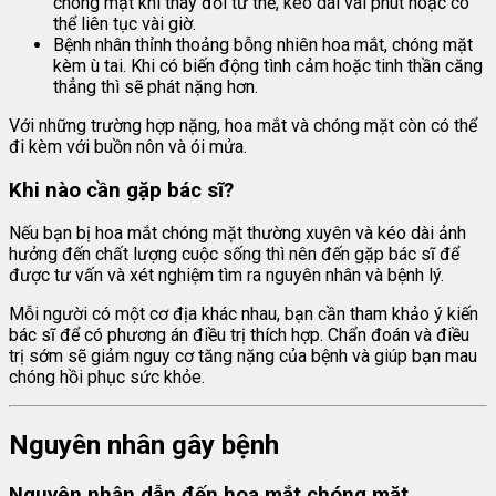
chóng mặt khi thay đổi tư thế, kéo dài vài phút hoặc có
thể liên tục vài giờ.
Bệnh nhân thỉnh thoảng bỗng nhiên hoa mắt, chóng mặt
kèm ù tai. Khi có biến động tình cảm hoặc tinh thần căng
thẳng thì sẽ phát nặng hơn.
Với những trường hợp nặng, hoa mắt và chóng mặt còn có thể
đi kèm với buồn nôn và ói mửa.
Khi nào cần gặp bác sĩ?
Nếu bạn bị hoa mắt chóng mặt thường xuyên và kéo dài ảnh
hưởng đến chất lượng cuộc sống thì nên đến gặp bác sĩ để
được tư vấn và xét nghiệm tìm ra nguyên nhân và bệnh lý.
Mỗi người có một cơ địa khác nhau, bạn cần tham khảo ý kiến
bác sĩ để có phương án điều trị thích hợp. Chẩn đoán và điều
trị sớm sẽ giảm nguy cơ tăng nặng của bệnh và giúp bạn mau
chóng hồi phục sức khỏe.
Nguyên nhân gây bệnh
Nguyên nhân dẫn đến hoa mắt chóng mặt