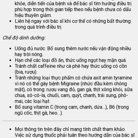
khỏe, diễn tiến của bệnh và để bác sĩ tìm hướng điều trị
phù hợp trong thời gian tiếp theo nếu bệnh chưa có dấu
hiệu thuyên giảm.
Liên hệ ngay với bác sĩ khi cơ thể có những bất thường
trong quá trình điều trị.
Chế độ dinh dưỡng:
Uống đủ nước. Bổ sung thêm nước nếu vận động nhiều
hay trời nóng.
Hạn chế các loại đồ ăn, thức uống ngọt hay mặn quá.
Tránh chất caffeine như cà phê hay thức uống có cồn
(bia, rượu).
Tránh những loại thực phẩm có chứa axit amin tyramine
vì nó có thể gây bệnh Migraine (nhức đầu kèm chóng
mặt), có trong: rượu vang đỏ, gan gà, thịt xông khói, sữa
chua, sô-cô-la, chuối, cam, quýt, chanh, trái sung, phô-
mai, các loại hạt.
Bổ sung vitamin C (trong cam, chanh, dứa…), B6 (trong
ngũ cốc, thịt gà, heo…).
Mọi thông tin trên đây chỉ mang tính chất tham khảo.
Việc sử dụng thuốc phải tuân theo hướng dẫn của bác sĩ