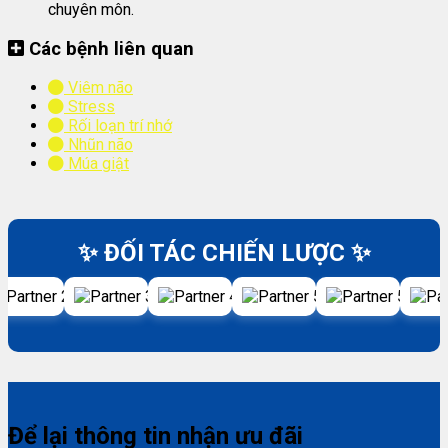
chuyên môn.
Các bệnh liên quan
Viêm não
Stress
Rối loạn trí nhớ
Nhũn não
Múa giật
✨ ĐỐI TÁC CHIẾN LƯỢC ✨
Để lại thông tin nhận ưu đãi