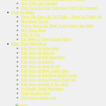
Quy Trình Làm Implant
Ứng Dụng Số Hóa Trong Quy Trình Cấy Implant
Dịch Vụ Khác
Phục Hồi Xâm Lấn Tối Thiểu – Răng Sứ Thẩm Mỹ
Nha Khoa Trẻ Em
Phòng Ngừa Các Bệnh Trong Răng Hàm Mặt
Nhổ Răng Khôn
Điều Trị Tủy
Các Bệnh Lý Viêm Quanh Răng
Kiến Thức Nha Khoa
Kiến thức về niềng răng
Kiến thức về răng sứ
Kiến thức về nhổ răng khôn
Kiến thức về implant
Kiến thức về răng trẻ em
Kiến thức về bệnh quanh răng
Kiến thức về nha khoa phòng ngừa
Kiến thức về nha khoa kỹ thuật số
Kiến thức về bệnh lý tủy răng
Vô Khuẩn Trong Nha Khoa
Chấn thương răng
Dịch thuật nghiên cứu