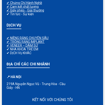
✔ Chứng Chỉ Hành Nghề
✔ Cam kết chất lượng
✔ Giấy phép - Giải thưởng
✔ Tin tức - Sự kiện
DỊCH VỤ
✔ NIỀNG RĂNG CHUYÊN SÂU
✔ TRỒNG RĂNG IMPLANT
✔ VENEER – DÁM SỨ
✔ NHA KHOA TRẺ EM
✔ DỊCH VỤ KHÁC
ĐỊA CHỈ CÁC CHI NHÁNH
📍 HÀ NỘI
219A Nguyễn Ngọc Vũ - Trung Hòa - Cầu
Giấy - HN
KẾT NỐI VỚI CHÚNG TÔI