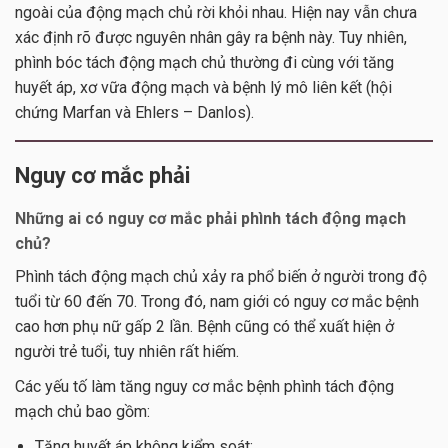
ngoài của động mạch chủ rời khỏi nhau. Hiện nay vẫn chưa
xác định rõ được nguyên nhân gây ra bệnh này. Tuy nhiên,
phình bóc tách động mạch chủ thường đi cùng với tăng
huyết áp, xơ vữa động mạch và bệnh lý mô liên kết (hội
chứng Marfan và Ehlers – Danlos).
Nguy cơ mắc phải
Những ai có nguy cơ mắc phải phình tách động mạch
chủ?
Phình tách động mạch chủ xảy ra phổ biến ở người trong độ
tuổi từ 60 đến 70. Trong đó, nam giới có nguy cơ mắc bệnh
cao hơn phụ nữ gấp 2 lần. Bệnh cũng có thể xuất hiện ở
người trẻ tuổi, tuy nhiên rất hiếm.
Các yếu tố làm tăng nguy cơ mắc bệnh phình tách động
mạch chủ bao gồm:
Tăng huyết áp không kiểm soát;