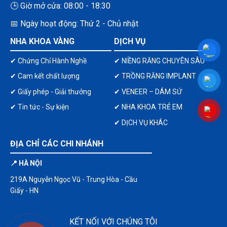
🕒 Giờ mở cửa: 08:00 - 18:30
📅 Ngày hoạt động: Thứ 2 - Chủ nhật
NHA KHOA VÀNG
DỊCH VỤ
✔ Chứng Chỉ Hành Nghề
✔ NIỀNG RĂNG CHUYÊN SÂU
✔ Cam kết chất lượng
✔ TRỒNG RĂNG IMPLANT
✔ Giấy phép - Giải thưởng
✔ VENEER – DÁM SỨ
✔ Tin tức - Sự kiện
✔ NHA KHOA TRẺ EM
✔ DỊCH VỤ KHÁC
ĐỊA CHỈ CÁC CHI NHÁNH
📍 HÀ NỘI
219A Nguyễn Ngọc Vũ - Trung Hòa - Cầu
Giấy - HN
KẾT NỐI VỚI CHÚNG TÔI