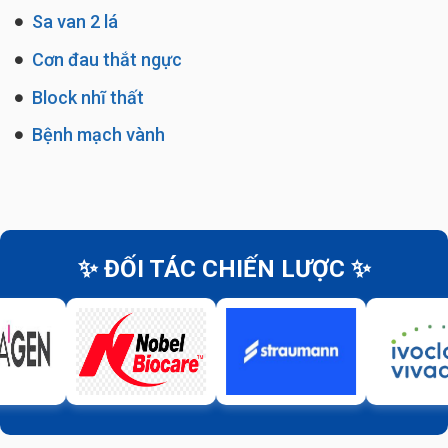
Sa van 2 lá
Cơn đau thắt ngực
Block nhĩ thất
Bệnh mạch vành
✨ ĐỐI TÁC CHIẾN LƯỢC ✨