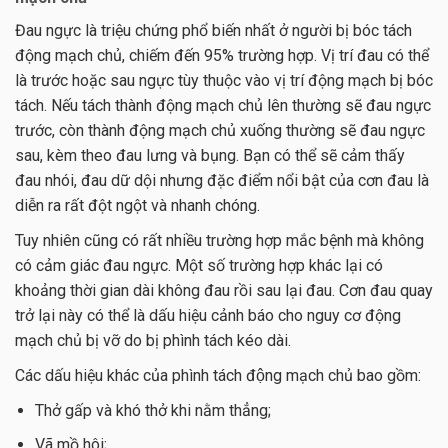
Đau ngực là triệu chứng phổ biến nhất ở người bị bóc tách
động mạch chủ, chiếm đến 95% trường hợp. Vị trí đau có thể
là trước hoặc sau ngực tùy thuộc vào vị trí động mạch bị bóc
tách. Nếu tách thành động mạch chủ lên thường sẽ đau ngực
trước, còn thành động mạch chủ xuống thường sẽ đau ngực
sau, kèm theo đau lưng và bụng. Bạn có thể sẽ cảm thấy
đau nhói, đau dữ dội nhưng đặc điểm nổi bật của cơn đau là
diễn ra rất đột ngột và nhanh chóng.
Tuy nhiên cũng có rất nhiều trường hợp mắc bệnh mà không
có cảm giác đau ngực. Một số trường hợp khác lại có
khoảng thời gian dài không đau rồi sau lại đau. Cơn đau quay
trở lại này có thể là dấu hiệu cảnh báo cho nguy cơ động
mạch chủ bị vỡ do bị phình tách kéo dài.
Các dấu hiệu khác của phình tách động mạch chủ bao gồm:
Thở gấp và khó thở khi nằm thẳng;
Vã mồ hôi;