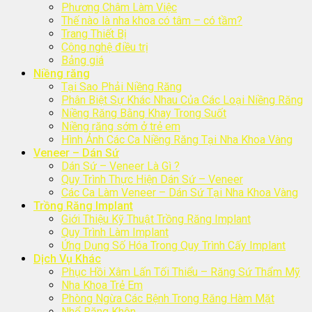
Phương Châm Làm Việc
Thế nào là nha khoa có tâm – có tầm?
Trang Thiết Bị
Công nghệ điều trị
Bảng giá
Niềng răng
Tại Sao Phải Niềng Răng
Phân Biệt Sự Khác Nhau Của Các Loại Niềng Răng
Niềng Răng Bằng Khay Trong Suốt
Niềng răng sớm ở trẻ em
Hình Ảnh Các Ca Niềng Răng Tại Nha Khoa Vàng
Veneer – Dán Sứ
Dán Sứ – Veneer Là Gì ?
Quy Trình Thực Hiện Dán Sứ – Veneer
Các Ca Làm Veneer – Dán Sứ Tại Nha Khoa Vàng
Trồng Răng Implant
Giới Thiệu Kỹ Thuật Trồng Răng Implant
Quy Trình Làm Implant
Ứng Dụng Số Hóa Trong Quy Trình Cấy Implant
Dịch Vụ Khác
Phục Hồi Xâm Lấn Tối Thiểu – Răng Sứ Thẩm Mỹ
Nha Khoa Trẻ Em
Phòng Ngừa Các Bệnh Trong Răng Hàm Mặt
Nhổ Răng Khôn