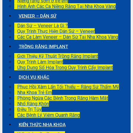
Niềng răng sớm ở trẻ em
Hình Ảnh Các Ca Niềng Răng Tại Nha Khoa Vàng
VENEER – DÁN SỨ
Dán Sứ – Veneer Là Gì ?
Quy Trình Thực Hiện Dán Sứ – Veneer
Các Ca Làm Veneer – Dán Sứ Tại Nha Khoa Vàng
TRỒNG RĂNG IMPLANT
Giới Thiệu Kỹ Thuật Trồng Răng Implant
Quy Trình Làm Implant
Ứng Dụng Số Hóa Trong Quy Trình Cấy Implant
DỊCH VỤ KHÁC
Phục Hồi Xâm Lấn Tối Thiểu – Răng Sứ Thẩm Mỹ
Nha Khoa Trẻ Em
Phòng Ngừa Các Bệnh Trong Răng Hàm Mặt
Nhổ Răng Khôn
Điều Trị Tủy
Các Bệnh Lý Viêm Quanh Răng
KIẾN THỨC NHA KHOA