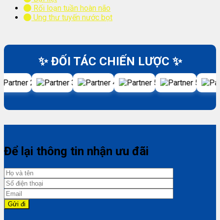
Rối loạn tuần hoàn não
Ung thư tuyến nước bọt
✨ ĐỐI TÁC CHIẾN LƯỢC ✨
Để lại thông tin nhận ưu đãi