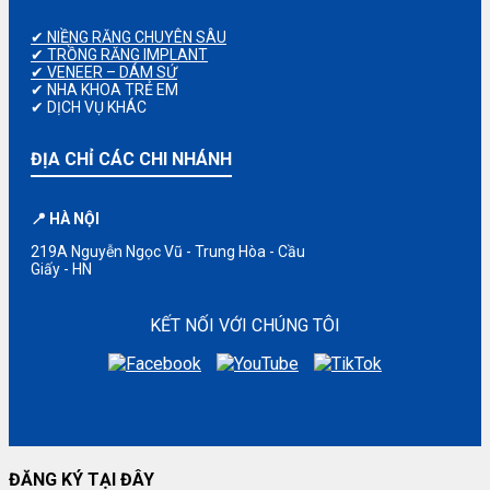
✔ NIỀNG RĂNG CHUYÊN SÂU
✔ TRỒNG RĂNG IMPLANT
✔ VENEER – DÁM SỨ
✔ NHA KHOA TRẺ EM
✔ DỊCH VỤ KHÁC
ĐỊA CHỈ CÁC CHI NHÁNH
📍 HÀ NỘI
219A Nguyễn Ngọc Vũ - Trung Hòa - Cầu
Giấy - HN
KẾT NỐI VỚI CHÚNG TÔI
ĐĂNG KÝ TẠI ĐÂY