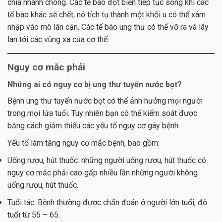
chia nhanh chóng. Các tế bào đột biến tiếp tục sống khi các
tế bào khác sẽ chết, nó tích tụ thành một khối u có thể xâm
nhập vào mô lân cận. Các tế bào ung thư có thể vỡ ra và lây
lan tới các vùng xa của cơ thể.
Nguy cơ mắc phải
Những ai có nguy cơ bị ung thư tuyến nước bọt?
Bệnh ung thư tuyến nước bọt có thể ảnh hưởng mọi người
trong mọi lứa tuổi. Tuy nhiên bạn có thể kiểm soát được
bằng cách giảm thiểu các yếu tố nguy cơ gây bệnh.
Yếu tố làm tăng nguy cơ mắc bệnh, bao gồm:
Uống rượu, hút thuốc: những người uống rượu, hút thuốc có
nguy cơ mắc phải cao gấp nhiều lần những người không
uống rượu, hút thuốc.
Tuổi tác: Bệnh thường được chẩn đoán ở người lớn tuổi, độ
tuổi từ 55 – 65.