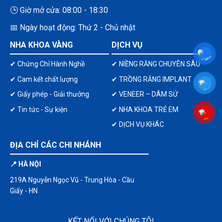
🕒 Giờ mở cửa: 08:00 - 18:30
📅 Ngày hoạt động: Thứ 2 - Chủ nhật
NHA KHOA VÀNG
DỊCH VỤ
✔ Chứng Chỉ Hành Nghề
✔ NIỀNG RĂNG CHUYÊN SÂU
✔ Cam kết chất lượng
✔ TRỒNG RĂNG IMPLANT
✔ Giấy phép - Giải thưởng
✔ VENEER – DÁM SỨ
✔ Tin tức - Sự kiện
✔ NHA KHOA TRẺ EM
✔ DỊCH VỤ KHÁC
ĐỊA CHỈ CÁC CHI NHÁNH
📍 HÀ NỘI
219A Nguyễn Ngọc Vũ - Trung Hòa - Cầu
Giấy - HN
KẾT NỐI VỚI CHÚNG TÔI