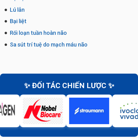
Lú lẫn
Bại liệt
Rối loạn tuần hoàn não
Sa sút trí tuệ do mạch máu não
✨ ĐỐI TÁC CHIẾN LƯỢC ✨