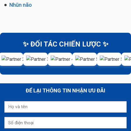
Nhũn não
✨ ĐỐI TÁC CHIẾN LƯỢC ✨
ĐỂ LẠI THÔNG TIN NHẬN ƯU ĐÃI