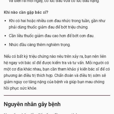
và diễn ra mỗi ngày, có lúc đau vừa có lúc đau nặng.
Khi nào cần gặp bác sĩ?
Khi có hai hoặc nhiều cơn đau nhức trong tuần, gần như
phải dùng thuốc giảm đau để bớt triệu chứng.
Cần liều thuốc giảm đau cao hơn để bớt cơn đau.
Nhức đầu càng thêm nghiêm trọng.
Nếu có bất kỳ triệu chứng nào nêu trên xảy ra, bạn nên liên
hệ ngay với bác sĩ để được kiểm tra và tư vấn. Mỗi người có
một cơ địa khác nhau, bạn cần tham khảo ý kiến bác sĩ để có
phương án điều trị thích hợp. Chẩn đoán và điều trị sớm sẽ
giảm nguy cơ tăng nặng của bệnh và giúp bạn mau chóng
hồi phục sức khỏe.
Nguyên nhân gây bệnh