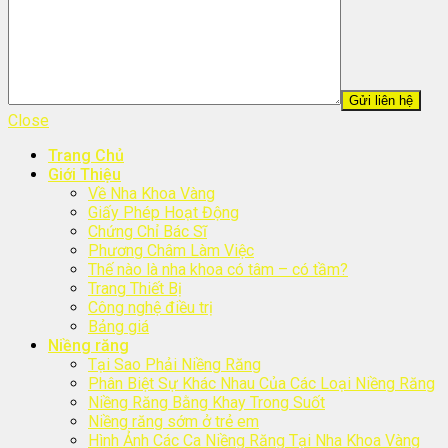
Close
Trang Chủ
Giới Thiệu
Về Nha Khoa Vàng
Giấy Phép Hoạt Động
Chứng Chỉ Bác Sĩ
Phương Châm Làm Việc
Thế nào là nha khoa có tâm – có tầm?
Trang Thiết Bị
Công nghệ điều trị
Bảng giá
Niềng răng
Tại Sao Phải Niềng Răng
Phân Biệt Sự Khác Nhau Của Các Loại Niềng Răng
Niềng Răng Bằng Khay Trong Suốt
Niềng răng sớm ở trẻ em
Hình Ảnh Các Ca Niềng Răng Tại Nha Khoa Vàng