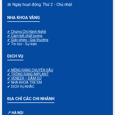
📅 Ngày hoạt động: Thứ 2 - Chủ nhật
NHA KHOA VÀNG
✔ Chứng Chỉ Hành Nghề
✔ Cam kết chất lượng
✔ Giấy phép - Giải thưởng
✔ Tin tức - Sự kiện
DỊCH VỤ
✔ NIỀNG RĂNG CHUYÊN SÂU
✔ TRỒNG RĂNG IMPLANT
✔ VENEER – DÁM SỨ
✔ NHA KHOA TRẺ EM
✔ DỊCH VỤ KHÁC
ĐỊA CHỈ CÁC CHI NHÁNH
📍 HÀ NỘI