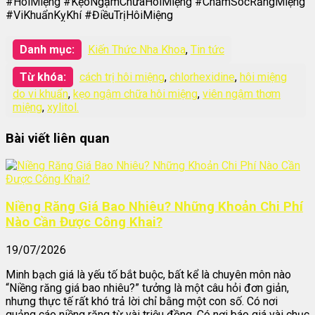
#HôiMiệng #KẹoNgậmChữaHôiMiệng #ChămSócRăngMiệng
#ViKhuẩnKỵKhí #ĐiềuTrịHôiMiệng
Danh mục:
Kiến Thức Nha Khoa
,
Tin tức
Từ khóa:
cách trị hôi miệng
,
chlorhexidine
,
hôi miệng
do vi khuẩn
,
kẹo ngậm chữa hôi miệng
,
viên ngậm thơm
miệng
,
xylitol.
Bài viết liên quan
Niềng Răng Giá Bao Nhiêu? Những Khoản Chi Phí
Nào Cần Được Công Khai?
19/07/2026
Minh bạch giá là yếu tố bắt buộc, bất kể là chuyên môn nào
“Niềng răng giá bao nhiêu?” tưởng là một câu hỏi đơn giản,
nhưng thực tế rất khó trả lời chỉ bằng một con số. Có nơi
quảng cáo niềng răng từ vài triệu đồng. Có nơi báo giá vài chục