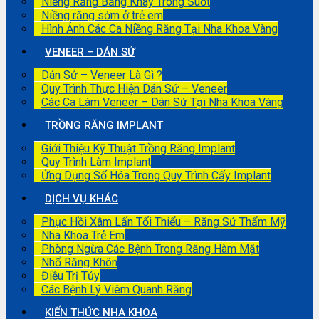
Niềng Răng Bằng Khay Trong Suốt
Niềng răng sớm ở trẻ em
Hình Ảnh Các Ca Niềng Răng Tại Nha Khoa Vàng
VENEER – DÁN SỨ
Dán Sứ – Veneer Là Gì ?
Quy Trình Thực Hiện Dán Sứ – Veneer
Các Ca Làm Veneer – Dán Sứ Tại Nha Khoa Vàng
TRỒNG RĂNG IMPLANT
Giới Thiệu Kỹ Thuật Trồng Răng Implant
Quy Trình Làm Implant
Ứng Dụng Số Hóa Trong Quy Trình Cấy Implant
DỊCH VỤ KHÁC
Phục Hồi Xâm Lấn Tối Thiểu – Răng Sứ Thẩm Mỹ
Nha Khoa Trẻ Em
Phòng Ngừa Các Bệnh Trong Răng Hàm Mặt
Nhổ Răng Khôn
Điều Trị Tủy
Các Bệnh Lý Viêm Quanh Răng
KIẾN THỨC NHA KHOA