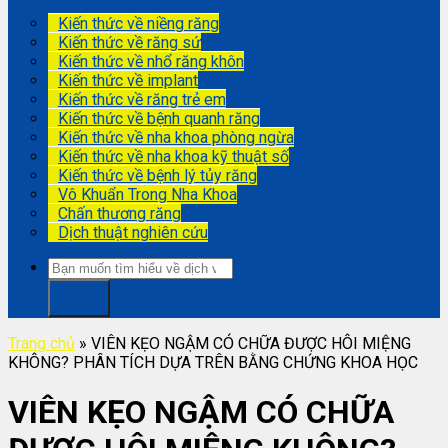
Kiến thức về niềng răng
Kiến thức về răng sứ
Kiến thức về nhổ răng khôn
Kiến thức về implant
Kiến thức về răng trẻ em
Kiến thức về bệnh quanh răng
Kiến thức về nha khoa phòng ngừa
Kiến thức về nha khoa kỹ thuật số
Kiến thức về bệnh lý tủy răng
Vô Khuẩn Trong Nha Khoa
Chấn thương răng
Dịch thuật nghiên cứu
Trang chủ
»
VIÊN KẸO NGẬM CÓ CHỮA ĐƯỢC HÔI MIỆNG
KHÔNG? PHÂN TÍCH DỰA TRÊN BẰNG CHỨNG KHOA HỌC
VIÊN KẸO NGẬM CÓ CHỮA