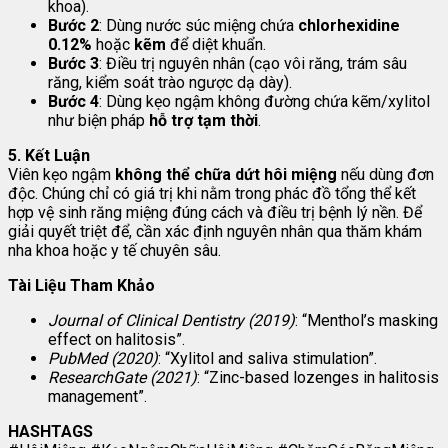
khoa).
Bước 2
: Dùng nước súc miệng chứa
chlorhexidine
0.12%
hoặc
kẽm
để diệt khuẩn.
Bước 3
: Điều trị nguyên nhân (cạo vôi răng, trám sâu
răng, kiểm soát trào ngược dạ dày).
Bước 4
: Dùng kẹo ngậm không đường chứa kẽm/xylitol
như biện pháp
hỗ trợ tạm thời
.
5. Kết Luận
Viên kẹo ngậm
không thể chữa dứt hôi miệng
nếu dùng đơn
độc. Chúng chỉ có giá trị khi nằm trong phác đồ tổng thể kết
hợp vệ sinh răng miệng đúng cách và điều trị bệnh lý nền. Để
giải quyết triệt để, cần xác định nguyên nhân qua thăm khám
nha khoa hoặc y tế chuyên sâu.
Tài Liệu Tham Khảo
Journal of Clinical Dentistry (2019)
: “Menthol’s masking
effect on halitosis”.
PubMed (2020)
: “Xylitol and saliva stimulation”.
ResearchGate (2021)
: “Zinc-based lozenges in halitosis
management”.
HASHTAGS