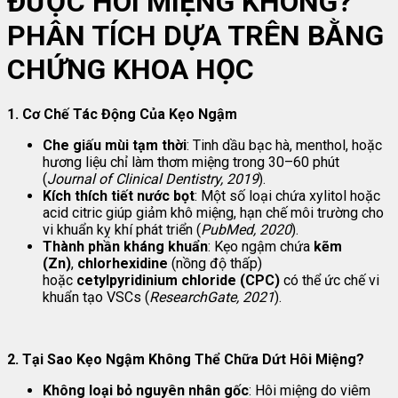
ĐƯỢC HÔI MIỆNG KHÔNG?
PHÂN TÍCH DỰA TRÊN BẰNG
CHỨNG KHOA HỌC
1. Cơ Chế Tác Động Của Kẹo Ngậm
Che giấu mùi tạm thời
: Tinh dầu bạc hà, menthol, hoặc
hương liệu chỉ làm thơm miệng trong 30–60 phút
(
Journal of Clinical Dentistry, 2019
).
Kích thích tiết nước bọt
: Một số loại chứa xylitol hoặc
acid citric giúp giảm khô miệng, hạn chế môi trường cho
vi khuẩn kỵ khí phát triển (
PubMed, 2020
).
Thành phần kháng khuẩn
: Kẹo ngậm chứa
kẽm
(Zn)
,
chlorhexidine
(nồng độ thấp)
hoặc
cetylpyridinium chloride (CPC)
có thể ức chế vi
khuẩn tạo VSCs (
ResearchGate, 2021
).
2. Tại Sao Kẹo Ngậm Không Thể Chữa Dứt Hôi Miệng?
Không loại bỏ nguyên nhân gốc
: Hôi miệng do viêm