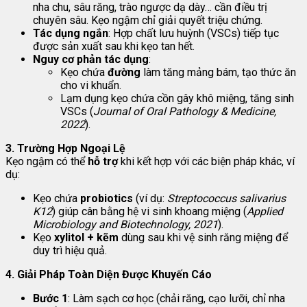
nha chu, sâu răng, trào ngược dạ dày… cần điều trị
chuyên sâu. Kẹo ngậm chỉ giải quyết triệu chứng.
Tác dụng ngắn
: Hợp chất lưu huỳnh (VSCs) tiếp tục
được sản xuất sau khi kẹo tan hết.
Nguy cơ phản tác dụng
:
Kẹo chứa
đường
làm tăng mảng bám, tạo thức ăn
cho vi khuẩn.
Lạm dụng kẹo chứa cồn gây khô miệng, tăng sinh
VSCs (
Journal of Oral Pathology & Medicine,
2022
).
3. Trường Hợp Ngoại Lệ
Kẹo ngậm có thể
hỗ trợ
khi kết hợp với các biện pháp khác, ví
dụ:
Kẹo chứa
probiotics
(ví dụ:
Streptococcus salivarius
K12
) giúp cân bằng hệ vi sinh khoang miệng (
Applied
Microbiology and Biotechnology, 2021
).
Kẹo
xylitol + kẽm
dùng sau khi vệ sinh răng miệng để
duy trì hiệu quả.
4. Giải Pháp Toàn Diện Được Khuyến Cáo
Bước 1
: Làm sạch cơ học (chải răng, cạo lưỡi, chỉ nha