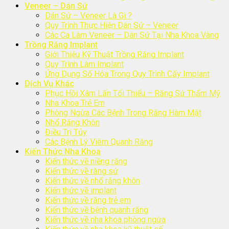
Veneer – Dán Sứ
Dán Sứ – Veneer Là Gì ?
Quy Trình Thực Hiện Dán Sứ – Veneer
Các Ca Làm Veneer – Dán Sứ Tại Nha Khoa Vàng
Trồng Răng Implant
Giới Thiệu Kỹ Thuật Trồng Răng Implant
Quy Trình Làm Implant
Ứng Dụng Số Hóa Trong Quy Trình Cấy Implant
Dịch Vụ Khác
Phục Hồi Xâm Lấn Tối Thiểu – Răng Sứ Thẩm Mỹ
Nha Khoa Trẻ Em
Phòng Ngừa Các Bệnh Trong Răng Hàm Mặt
Nhổ Răng Khôn
Điều Trị Tủy
Các Bệnh Lý Viêm Quanh Răng
Kiến Thức Nha Khoa
Kiến thức về niềng răng
Kiến thức về răng sứ
Kiến thức về nhổ răng khôn
Kiến thức về implant
Kiến thức về răng trẻ em
Kiến thức về bệnh quanh răng
Kiến thức về nha khoa phòng ngừa