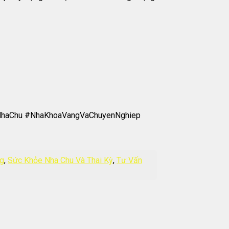
NhaChu #NhaKhoaVangVaChuyenNghiep
ng
,
Sức Khỏe Nha Chu Và Thai Kỳ
,
Tư Vấn