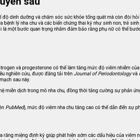
huyên sâu
ế độ dinh dưỡng và chăm sóc sức khỏe tổng quát mà còn đòi hỏi
a bệnh lý nha chu và các biến chứng thai kỳ như sinh non, trẻ sinh
hai là một bước quan trọng nhằm đảm bảo rằng phụ nữ có thể bước 
estrogen và progesterone có thể làm tăng mức độ viêm nhiễm của 
iều nghiên cứu, được đăng tải trên
Journal of Periodontology
và
m mạch sau này.
ệ miễn dịch trong mô nha chu, đồng thời tăng cường sự phản ứng
rên
PubMed
), mức độ viêm nha chu tăng cao có thể dẫn đến sự ph
a răng miệng định kỳ giúp phát hiện sớm các dấu hiệu của viêm 