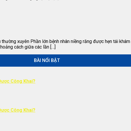
au thường xuyên Phần lớn bệnh nhân niềng răng được hẹn tái khám
khoảng cách giữa các lần […]
BÀI NỔI BẬT
Được Công Khai?
Được Công Khai?