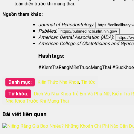
toàn diện trước khi mang thai.
Nguồn tham khảo:
Journal of Periodontology
:
https://onlinelibrary
PubMed
:
https://pubmed.ncbi.nlm.nih.gov/
American Dental Association (ADA)
:
https://w
American College of Obstetricians and Gynec
Hashtags:
#KiemTraRangMiềnTruocMangThai #SucKho
Danh mục:
Kiến Thức Nha Khoa
,
Tin tức
Từ khóa:
Dịch Vụ Nha Khoa Trẻ Em Và Phụ Nữ
,
Kiểm Tra 
Nha Khoa Trước Khi Mang Thai
Bài viết liên quan