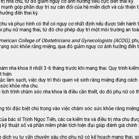
 trị nha chu, từ đó giảm nguy cơ ảnh hưởng tiêu cực đến thai kỳ.
ạnh góp phần duy trì sự cân đối của hệ miễn dịch và cải thiện tì
hưởng đến thai kỳ.
chu và phục hình có thể có nguy cơ nhất định nếu được tiến hành tro
 phụ nữ mang thai, từ đó cho phép duy trì một môi trường an toàn
merican College of Obstetricians and Gynecologists (ACOG)
, ph
h trạng sức khỏe răng miệng, qua đó giảm nguy cơ ảnh hưởng đến t
m nha khoa ít nhất 3-6 tháng trước khi mang thai. Quy trình kiểm
 hiện.
ặc làm sạch, việc duy trì thói quen vệ sinh răng miệng đúng cách
 sức khỏe nha chu.
lịch trình chăm sóc nha khoa là điều cần thiết, do đó phụ nữ có t
g tôi đặc biệt chú trọng vào việc chăm sóc sức khỏe răng miệng 
a bác sĩ Trịnh Ngọc Tiến, các ca kiểm tra và điều trị nha chu đượ
kỹ thuật số và phần mềm phân tích hiện đại giúp đánh giá chính
dịch vụ tư vấn chuyên sâu cho phụ nữ có kế hoạch mang thai, 