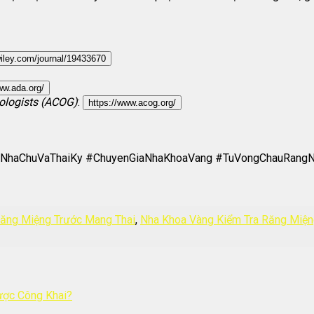
.wiley.com/journal/19433670
ww.ada.org/
ologists (ACOG)
:
https://www.acog.org/
eNhaChuVaThaiKy #ChuyenGiaNhaKhoaVang #TuVongChauRang
Răng Miệng Trước Mang Thai
,
Nha Khoa Vàng Kiểm Tra Răng Miệ