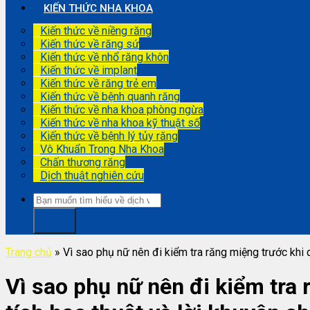
KIẾN THỨC NHA KHOA
Kiến thức về niềng răng
Kiến thức về răng sứ
Kiến thức về nhổ răng khôn
Kiến thức về implant
Kiến thức về răng trẻ em
Kiến thức về bệnh quanh răng
Kiến thức về nha khoa phòng ngừa
Kiến thức về nha khoa kỹ thuật số
Kiến thức về bệnh lý tủy răng
Vô Khuẩn Trong Nha Khoa
Chấn thương răng
Dịch thuật nghiên cứu
Trang chủ
»
Vì sao phụ nữ nên đi kiểm tra răng miệng trước khi 
Vì sao phụ nữ nên đi kiểm tra