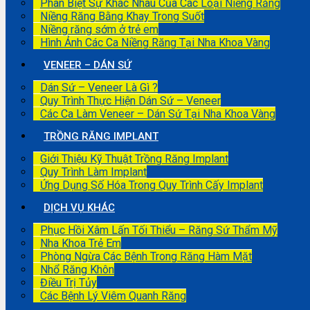
Phân Biệt Sự Khác Nhau Của Các Loại Niềng Răng
Niềng Răng Bằng Khay Trong Suốt
Niềng răng sớm ở trẻ em
Hình Ảnh Các Ca Niềng Răng Tại Nha Khoa Vàng
VENEER – DÁN SỨ
Dán Sứ – Veneer Là Gì ?
Quy Trình Thực Hiện Dán Sứ – Veneer
Các Ca Làm Veneer – Dán Sứ Tại Nha Khoa Vàng
TRỒNG RĂNG IMPLANT
Giới Thiệu Kỹ Thuật Trồng Răng Implant
Quy Trình Làm Implant
Ứng Dụng Số Hóa Trong Quy Trình Cấy Implant
DỊCH VỤ KHÁC
Phục Hồi Xâm Lấn Tối Thiểu – Răng Sứ Thẩm Mỹ
Nha Khoa Trẻ Em
Phòng Ngừa Các Bệnh Trong Răng Hàm Mặt
Nhổ Răng Khôn
Điều Trị Tủy
Các Bệnh Lý Viêm Quanh Răng