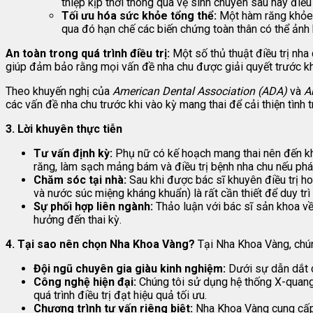
thiệp kịp thời thông qua vệ sinh chuyên sâu hay điều
Tối ưu hóa sức khỏe tổng thể:
Một hàm răng khỏe m
qua đó hạn chế các biến chứng toàn thân có thể ảnh 
An toàn trong quá trình điều trị:
Một số thủ thuật điều trị nha 
giúp đảm bảo rằng mọi vấn đề nha chu được giải quyết trước khi
Theo khuyến nghị của
American Dental Association (ADA)
và
A
các vấn đề nha chu trước khi vào kỳ mang thai để cải thiện tìn
3. Lời khuyên thực tiễn
Tư vấn định kỳ:
Phụ nữ có kế hoạch mang thai nên đến khá
răng, làm sạch mảng bám và điều trị bệnh nha chu nếu phát
Chăm sóc tại nhà:
Sau khi được bác sĩ khuyên điều trị ho
và nước súc miệng kháng khuẩn) là rất cần thiết để duy trì
Sự phối hợp liên ngành:
Thảo luận với bác sĩ sản khoa về 
hưởng đến thai kỳ.
4. Tại sao nên chọn Nha Khoa Vàng?
Tại Nha Khoa Vàng, chún
Đội ngũ chuyên gia giàu kinh nghiệm:
Dưới sự dẫn dắt củ
Công nghệ hiện đại:
Chúng tôi sử dụng hệ thống X-quang 
quá trình điều trị đạt hiệu quả tối ưu.
Chương trình tư vấn riêng biệt:
Nha Khoa Vàng cung cấp 