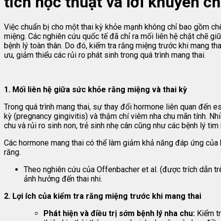
tích học thuật và lời khuyên c
Việc chuẩn bị cho một thai kỳ khỏe mạnh không chỉ bao gồm ch
miệng. Các nghiên cứu quốc tế đã chỉ ra mối liên hệ chặt chẽ giữ
bệnh lý toàn thân. Do đó, kiểm tra răng miệng trước khi mang t
ưu, giảm thiểu các rủi ro phát sinh trong quá trình mang thai.
1. Mối liên hệ giữa sức khỏe răng miệng và thai kỳ
Trong quá trình mang thai, sự thay đổi hormone liên quan đến 
kỳ (pregnancy gingivitis) và thậm chí viêm nha chu mãn tính. Nh
chu và rủi ro sinh non, trẻ sinh nhẹ cân cũng như các bệnh lý ti
Các hormone mang thai có thể làm giảm khả năng đáp ứng của h
răng.
Theo nghiên cứu của Offenbacher et al. (được trích dẫn t
ảnh hưởng đến thai nhi.
2. Lợi ích của kiểm tra răng miệng trước khi mang thai
Phát hiện và điều trị sớm bệnh lý nha chu:
Kiểm tr