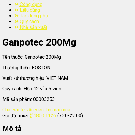
Công dụng
Liều dùng
Tác dụng phụ
Quy cách
Nhà sản xuất
Ganpotec 200Mg
Tên thuốc:
Ganpotec 200Mg
Thương thiệu:
BOSTON
Xuất xứ thương hiệu:
VIET NAM
Quy cách:
Hộp 12 vỉ x 5 viên
Mã sản phẩm:
00003253
Chat với tư vấn viên
Tìm nơi mua
Gọi đặt mua:
1800.1126
(7:30-22:00)
Mô tả