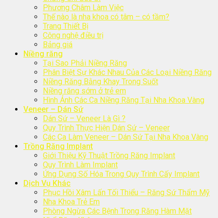
Phương Châm Làm Việc
Thế nào là nha khoa có tâm – có tầm?
Trang Thiết Bị
Công nghệ điều trị
Bảng giá
Niềng răng
Tại Sao Phải Niềng Răng
Phân Biệt Sự Khác Nhau Của Các Loại Niềng Răng
Niềng Răng Bằng Khay Trong Suốt
Niềng răng sớm ở trẻ em
Hình Ảnh Các Ca Niềng Răng Tại Nha Khoa Vàng
Veneer – Dán Sứ
Dán Sứ – Veneer Là Gì ?
Quy Trình Thực Hiện Dán Sứ – Veneer
Các Ca Làm Veneer – Dán Sứ Tại Nha Khoa Vàng
Trồng Răng Implant
Giới Thiệu Kỹ Thuật Trồng Răng Implant
Quy Trình Làm Implant
Ứng Dụng Số Hóa Trong Quy Trình Cấy Implant
Dịch Vụ Khác
Phục Hồi Xâm Lấn Tối Thiểu – Răng Sứ Thẩm Mỹ
Nha Khoa Trẻ Em
Phòng Ngừa Các Bệnh Trong Răng Hàm Mặt