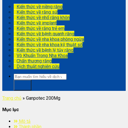
Kiến thức về niềng răng
Kiến thức về răng sứ
Kiến thức về nhổ răng khôn
Kiến thức về implant
Kiến thức về răng trẻ em
Kiến thức về bệnh quanh răng
Kiến thức về nha khoa phòng ngừa
Kiến thức về nha khoa kỹ thuật số
Kiến thức về bệnh lý tủy răng
Vô Khuẩn Trong Nha Khoa
Chấn thương răng
Dịch thuật nghiên cứu
Trang chủ
»
Ganpotec 200Mg
Mục lục
Mô tả
Thành phần