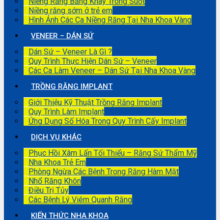
Niềng Răng Bằng Khay Trong Suốt
Niềng răng sớm ở trẻ em
Hình Ảnh Các Ca Niềng Răng Tại Nha Khoa Vàng
VENEER – DÁN SỨ
Dán Sứ – Veneer Là Gì ?
Quy Trình Thực Hiện Dán Sứ – Veneer
Các Ca Làm Veneer – Dán Sứ Tại Nha Khoa Vàng
TRỒNG RĂNG IMPLANT
Giới Thiệu Kỹ Thuật Trồng Răng Implant
Quy Trình Làm Implant
Ứng Dụng Số Hóa Trong Quy Trình Cấy Implant
DỊCH VỤ KHÁC
Phục Hồi Xâm Lấn Tối Thiểu – Răng Sứ Thẩm Mỹ
Nha Khoa Trẻ Em
Phòng Ngừa Các Bệnh Trong Răng Hàm Mặt
Nhổ Răng Khôn
Điều Trị Tủy
Các Bệnh Lý Viêm Quanh Răng
KIẾN THỨC NHA KHOA