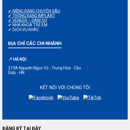
✔ NIỀNG RĂNG CHUYÊN SÂU
✔ TRỒNG RĂNG IMPLANT
✔ VENEER – DÁM SỨ
✔ NHA KHOA TRẺ EM
✔ DỊCH VỤ KHÁC
ĐỊA CHỈ CÁC CHI NHÁNH
📍 HÀ NỘI
219A Nguyễn Ngọc Vũ - Trung Hòa - Cầu
Giấy - HN
KẾT NỐI VỚI CHÚNG TÔI
ĐĂNG KÝ TẠI ĐÂY