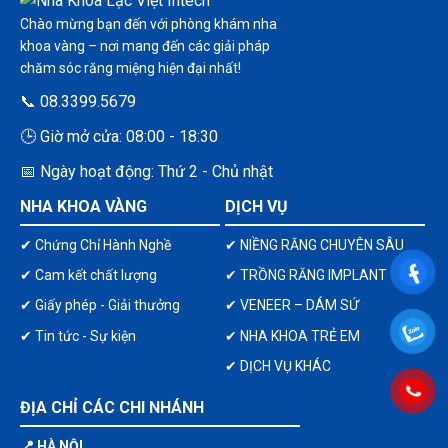
Chào mừng bạn đến với phòng khám nha
khoa vàng – nơi mang đến các giải pháp
chăm sóc răng miệng hiện đại nhất!
📞 08.3399.5679
🕒 Giờ mở cửa: 08:00 - 18:30
📅 Ngày hoạt động: Thứ 2 - Chủ nhật
NHA KHOA VÀNG
DỊCH VỤ
✔ Chứng Chỉ Hành Nghề
✔ NIỀNG RĂNG CHUYÊN SÂU
✔ Cam kết chất lượng
✔ TRỒNG RĂNG IMPLANT
✔ Giấy phép - Giải thưởng
✔ VENEER – DÁM SỨ
✔ Tin tức - Sự kiện
✔ NHA KHOA TRẺ EM
✔ DỊCH VỤ KHÁC
ĐỊA CHỈ CÁC CHI NHÁNH
📍 HÀ NỘI