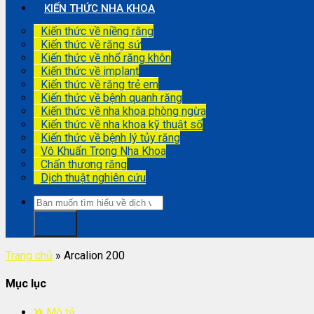
KIẾN THỨC NHA KHOA
Kiến thức về niềng răng
Kiến thức về răng sứ
Kiến thức về nhổ răng khôn
Kiến thức về implant
Kiến thức về răng trẻ em
Kiến thức về bệnh quanh răng
Kiến thức về nha khoa phòng ngừa
Kiến thức về nha khoa kỹ thuật số
Kiến thức về bệnh lý tủy răng
Vô Khuẩn Trong Nha Khoa
Chấn thương răng
Dịch thuật nghiên cứu
Trang chủ
»
Arcalion 200
Mục lục
Mô tả