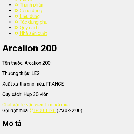
Thành phần
Công dụng
Liều dùng
Tác dụng phụ
Quy cách
Nhà sản xuất
Arcalion 200
Tên thuốc:
Arcalion 200
Thương thiệu:
LES
Xuất xứ thương hiệu:
FRANCE
Quy cách:
Hộp 30 viên
Chat với tư vấn viên
Tìm nơi mua
Gọi đặt mua:
1800.1126
(7:30-22:00)
Mô tả