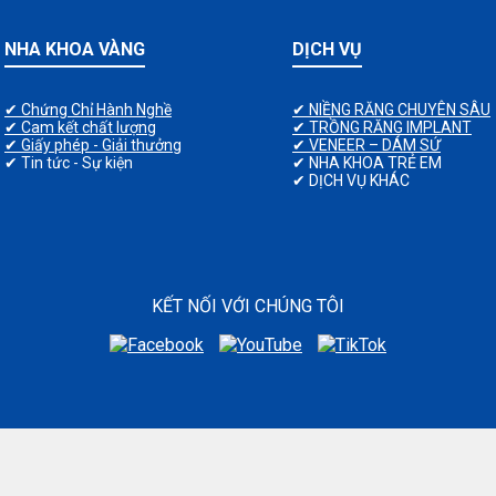
NHA KHOA VÀNG
DỊCH VỤ
✔ Chứng Chỉ Hành Nghề
✔ NIỀNG RĂNG CHUYÊN SÂU
✔ Cam kết chất lượng
✔ TRỒNG RĂNG IMPLANT
✔ Giấy phép - Giải thưởng
✔ VENEER – DÁM SỨ
✔ Tin tức - Sự kiện
✔ NHA KHOA TRẺ EM
✔ DỊCH VỤ KHÁC
KẾT NỐI VỚI CHÚNG TÔI