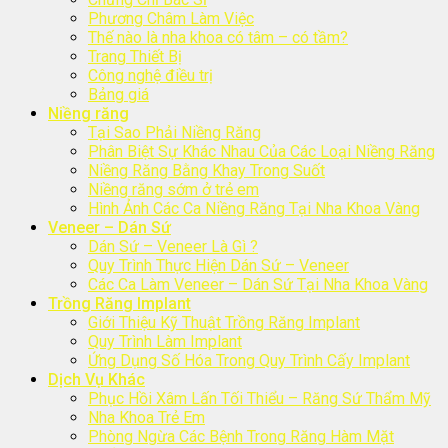
Phương Châm Làm Việc
Thế nào là nha khoa có tâm – có tầm?
Trang Thiết Bị
Công nghệ điều trị
Bảng giá
Niềng răng
Tại Sao Phải Niềng Răng
Phân Biệt Sự Khác Nhau Của Các Loại Niềng Răng
Niềng Răng Bằng Khay Trong Suốt
Niềng răng sớm ở trẻ em
Hình Ảnh Các Ca Niềng Răng Tại Nha Khoa Vàng
Veneer – Dán Sứ
Dán Sứ – Veneer Là Gì ?
Quy Trình Thực Hiện Dán Sứ – Veneer
Các Ca Làm Veneer – Dán Sứ Tại Nha Khoa Vàng
Trồng Răng Implant
Giới Thiệu Kỹ Thuật Trồng Răng Implant
Quy Trình Làm Implant
Ứng Dụng Số Hóa Trong Quy Trình Cấy Implant
Dịch Vụ Khác
Phục Hồi Xâm Lấn Tối Thiểu – Răng Sứ Thẩm Mỹ
Nha Khoa Trẻ Em
Phòng Ngừa Các Bệnh Trong Răng Hàm Mặt