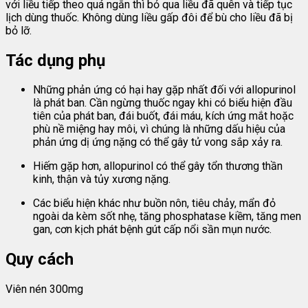
với liều tiếp theo quá ngắn thì bỏ qua liều đã quên và tiếp tục
lịch dùng thuốc. Không dùng liều gấp đôi để bù cho liều đã bị
bỏ lỡ.
Tác dụng phụ
Những phản ứng có hại hay gặp nhất đối với allopurinol
là phát ban. Cần ngừng thuốc ngay khi có biểu hiện đầu
tiên của phát ban, đái buốt, đái máu, kích ứng mắt hoặc
phù nề miệng hay môi, vì chúng là những dấu hiệu của
phản ứng dị ứng nặng có thể gây tử vong sắp xảy ra.
Hiếm gặp hơn, allopurinol có thể gây tổn thương thần
kinh, thận và tủy xương nặng.
Các biểu hiện khác như buồn nôn, tiêu chảy, mẩn đỏ
ngoài da kèm sốt nhẹ, tăng phosphatase kiềm, tăng men
gan, cơn kịch phát bệnh gút cấp nổi sần mụn nước.
Quy cách
Viên nén 300mg