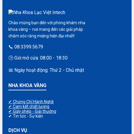
Chào mừng bạn đến với phòng khám nha
khoa vàng – nơi mang đến các giải pháp
chăm sóc răng miệng hiện đại nhất!
📞 08.3399.5679
🕒 Giờ mở cửa: 08:00 - 18:30
📅 Ngày hoạt động: Thứ 2 - Chủ nhật
NHA KHOA VÀNG
✔ Chứng Chỉ Hành Nghề
✔ Cam kết chất lượng
✔ Giấy phép - Giải thưởng
✔ Tin tức - Sự kiện
DỊCH VỤ