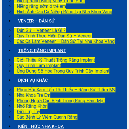
Niềng Răng Bằng Khay Trong Suốt
Niềng răng sớm ở trẻ em
Hình Ảnh Các Ca Niềng Răng Tại Nha Khoa Vàng
VENEER – DÁN SỨ
Dán Sứ – Veneer Là Gì ?
Quy Trình Thực Hiện Dán Sứ – Veneer
Các Ca Làm Veneer – Dán Sứ Tại Nha Khoa Vàng
TRỒNG RĂNG IMPLANT
Giới Thiệu Kỹ Thuật Trồng Răng Implant
Quy Trình Làm Implant
Ứng Dụng Số Hóa Trong Quy Trình Cấy Implant
DỊCH VỤ KHÁC
Phục Hồi Xâm Lấn Tối Thiểu – Răng Sứ Thẩm Mỹ
Nha Khoa Trẻ Em
Phòng Ngừa Các Bệnh Trong Răng Hàm Mặt
Nhổ Răng Khôn
Điều Trị Tủy
Các Bệnh Lý Viêm Quanh Răng
KIẾN THỨC NHA KHOA