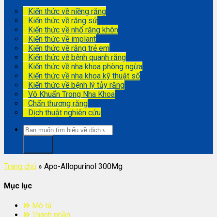
Kiến thức về niềng răng
Kiến thức về răng sứ
Kiến thức về nhổ răng khôn
Kiến thức về implant
Kiến thức về răng trẻ em
Kiến thức về bệnh quanh răng
Kiến thức về nha khoa phòng ngừa
Kiến thức về nha khoa kỹ thuật số
Kiến thức về bệnh lý tủy răng
Vô Khuẩn Trong Nha Khoa
Chấn thương răng
Dịch thuật nghiên cứu
Trang chủ
»
Apo-Allopurinol 300Mg
Mục lục
Mô tả
Thành phần