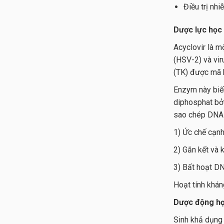
Điều trị nhi
Dược lực học
Acyclovir là m
(HSV-2) và vir
(TK) được mã 
Enzym này biế
diphosphat bởi
sao chép DNA c
1) Ức chế cạnh
2) Gắn kết và 
3) Bất hoạt D
Hoạt tính khán
Dược động h
Sinh khả dụng