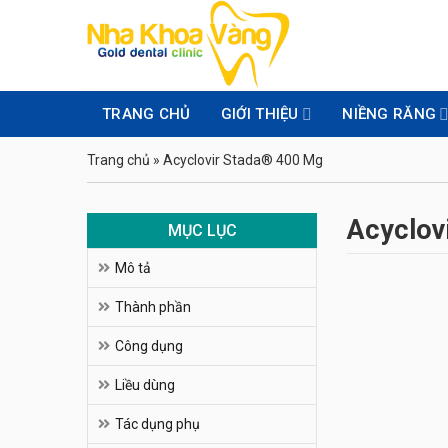
Skip
to
content
TRANG CHỦ
GIỚI THIỆU
NIỀNG RĂNG
Trang chủ
»
Acyclovir Stada® 400 Mg
Acyclov
MỤC LỤC
Mô tả
Thành phần
Công dụng
Liều dùng
Tác dụng phụ