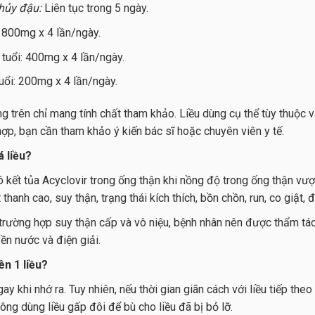
thủy đậu:
Liên tục trong 5 ngày.
i: 800mg x 4 lần/ngày.
5 tuổi: 400mg x 4 lần/ngày.
tuổi: 200mg x 4 lần/ngày.
ng trên chỉ mang tính chất tham khảo. Liều dùng cụ thể tùy thuộc 
hợp, bạn cần tham khảo ý kiến bác sĩ hoặc chuyên viên y tế.
á liều?
ó kết tủa Acyclovir trong ống thận khi nồng độ trong ống thận vư
 thanh cao, suy thận, trạng thái kích thích, bồn chồn, run, co giật, 
g trường hợp suy thận cấp và vô niệu, bệnh nhân nên được thẩm t
yền nước và điện giải.
ên 1 liều?
ay khi nhớ ra. Tuy nhiên, nếu thời gian giãn cách với liều tiếp theo
ông dùng liều gấp đôi để bù cho liều đã bị bỏ lỡ.