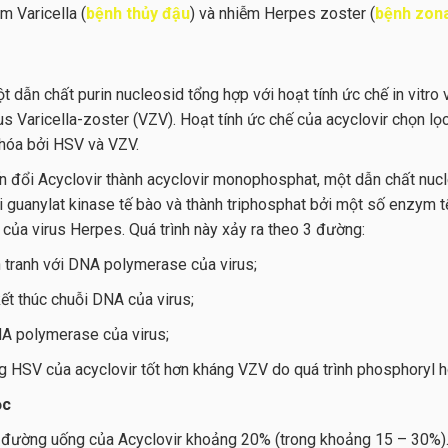
ễm Varicella (
bệnh thủy đậu
) và nhiễm Herpes zoster (
bệnh zon
ột dẫn chất purin nucleosid tổng hợp với hoạt tính ức chế in vitro
us Varicella-zoster (VZV). Hoạt tính ức chế của acyclovir chọn lọ
hóa bởi HSV và VZV.
n đổi Acyclovir thành acyclovir monophosphat, một dẫn chất nuc
 guanylat kinase tế bào và thành triphosphat bởi một số enzym tế
ủa virus Herpes. Quá trình này xảy ra theo 3 đường:
 tranh với DNA polymerase của virus;
kết thúc chuỗi DNA của virus;
NA polymerase của virus;
g HSV của acyclovir tốt hơn kháng VZV do quá trình phosphoryl h
ọc
 đường uống của Acyclovir khoảng 20% (trong khoảng 15 – 30%)