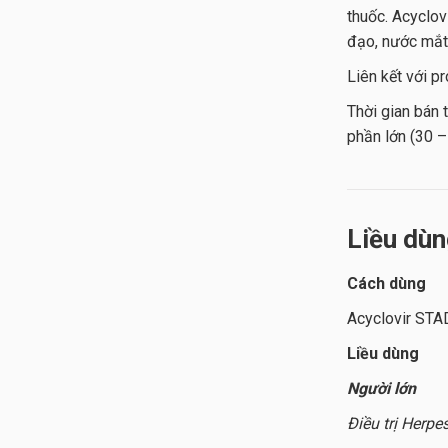
thuốc. Acyclov
đạo, nước mắt, 
Liên kết với p
Thời gian bán t
phần lớn (30 –
Liều dù
Cách dùng
Acyclovir ST
Liều dùng
Người lớn
Điều trị Herp