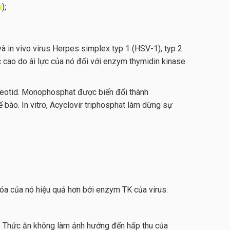
a
);
 và in vivo virus Herpes simplex typ 1 (HSV-1), typ 2
c cao do ái lực của nó đối với enzym thymidin kinase
leotid. Monophosphat được biến đổi thành
 bào. In vitro, Acyclovir triphosphat làm dừng sự
óa của nó hiệu quả hơn bởi enzym TK của virus.
. Thức ăn không làm ảnh hưởng đến hấp thu của