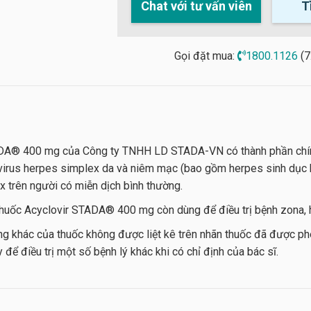
Chat với tư vấn viên
T
Gọi đặt mua:
1800.1126
(7
DA® 400 mg của Công ty TNHH LD STADA-VN có thành phần chính l
 virus herpes simplex da và niêm mạc (bao gồm herpes sinh dục kh
 trên người có miễn dịch bình thường.
thuốc Acyclovir STADA® 400 mg còn dùng để điều trị bệnh zona, 
g khác của thuốc không được liệt kê trên nhãn thuốc đã được phê 
 để điều trị một số bệnh lý khác khi có chỉ định của bác sĩ.