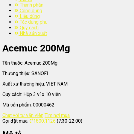
Thành phần
Công dụng
Liều dùng
Tác dụng phụ
Quy cách
Nhà sản xuất
Acemuc 200Mg
Tên thuốc:
Acemuc 200Mg
Thương thiệu:
SANOFI
Xuất xứ thương hiệu:
VIET NAM
Quy cách:
Hộp 3 vỉ x 10 viên
Mã sản phẩm:
00000462
Chat với tư vấn viên
Tìm nơi mua
Gọi đặt mua:
1800.1126
(7:30-22:00)