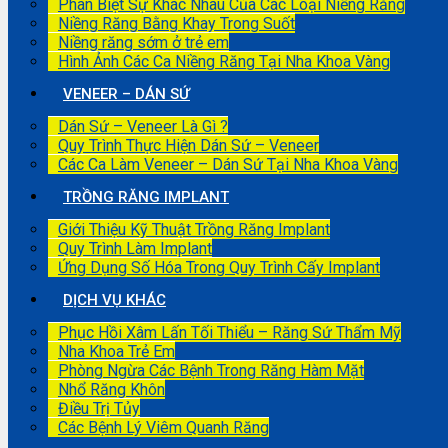
Phân Biệt Sự Khác Nhau Của Các Loại Niềng Răng
Niềng Răng Bằng Khay Trong Suốt
Niềng răng sớm ở trẻ em
Hình Ảnh Các Ca Niềng Răng Tại Nha Khoa Vàng
VENEER – DÁN SỨ
Dán Sứ – Veneer Là Gì ?
Quy Trình Thực Hiện Dán Sứ – Veneer
Các Ca Làm Veneer – Dán Sứ Tại Nha Khoa Vàng
TRỒNG RĂNG IMPLANT
Giới Thiệu Kỹ Thuật Trồng Răng Implant
Quy Trình Làm Implant
Ứng Dụng Số Hóa Trong Quy Trình Cấy Implant
DỊCH VỤ KHÁC
Phục Hồi Xâm Lấn Tối Thiểu – Răng Sứ Thẩm Mỹ
Nha Khoa Trẻ Em
Phòng Ngừa Các Bệnh Trong Răng Hàm Mặt
Nhổ Răng Khôn
Điều Trị Tủy
Các Bệnh Lý Viêm Quanh Răng