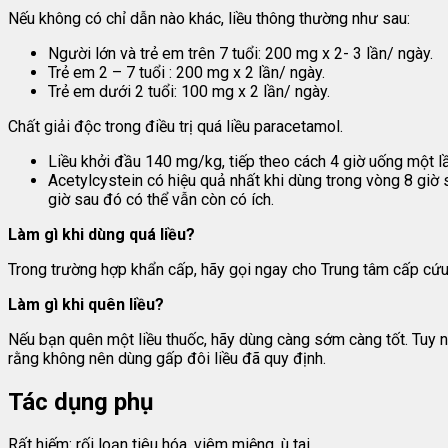
Nếu không có chỉ dẫn nào khác, liều thông thường như sau:
Người lớn và trẻ em trên 7 tuổi: 200 mg x 2- 3 lần/ ngày.
Trẻ em 2 – 7 tuổi : 200 mg x 2 lần/ ngày.
Trẻ em dưới 2 tuổi: 100 mg x 2 lần/ ngày.
Chất giải độc trong điều trị quá liều paracetamol.
Liều khởi đầu 140 mg/kg, tiếp theo cách 4 giờ uống một l
Acetylcystein có hiệu quả nhất khi dùng trong vòng 8 giờ s
giờ sau đó có thể vẫn còn có ích.
Làm gì khi dùng quá liều?
Trong trường hợp khẩn cấp, hãy gọi ngay cho Trung tâm cấp cứu
Làm gì khi quên liều?
Nếu bạn quên một liều thuốc, hãy dùng càng sớm càng tốt. Tuy nhi
rằng không nên dùng gấp đôi liều đã quy định.
Tác dụng phụ
Rất hiếm: rối loạn tiêu hóa, viêm miệng, ù tai.