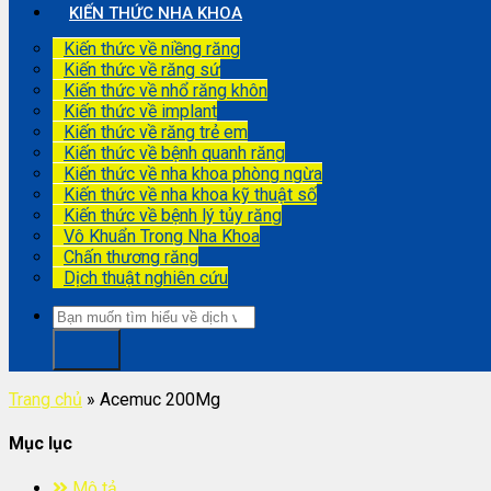
KIẾN THỨC NHA KHOA
Kiến thức về niềng răng
Kiến thức về răng sứ
Kiến thức về nhổ răng khôn
Kiến thức về implant
Kiến thức về răng trẻ em
Kiến thức về bệnh quanh răng
Kiến thức về nha khoa phòng ngừa
Kiến thức về nha khoa kỹ thuật số
Kiến thức về bệnh lý tủy răng
Vô Khuẩn Trong Nha Khoa
Chấn thương răng
Dịch thuật nghiên cứu
Trang chủ
»
Acemuc 200Mg
Mục lục
Mô tả