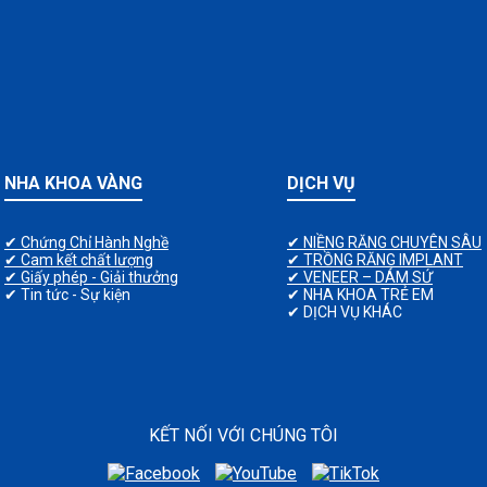
NHA KHOA VÀNG
DỊCH VỤ
✔ Chứng Chỉ Hành Nghề
✔ NIỀNG RĂNG CHUYÊN SÂU
✔ Cam kết chất lượng
✔ TRỒNG RĂNG IMPLANT
✔ Giấy phép - Giải thưởng
✔ VENEER – DÁM SỨ
✔ Tin tức - Sự kiện
✔ NHA KHOA TRẺ EM
✔ DỊCH VỤ KHÁC
KẾT NỐI VỚI CHÚNG TÔI