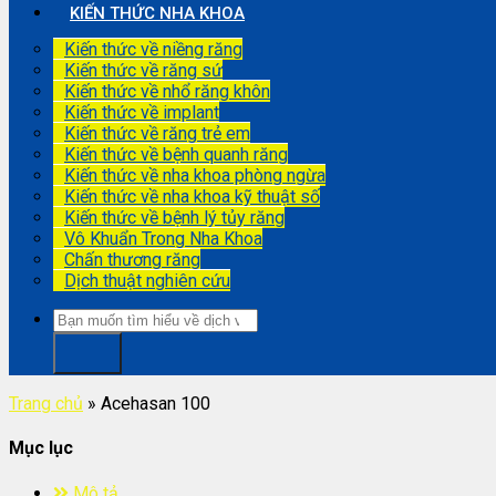
KIẾN THỨC NHA KHOA
Kiến thức về niềng răng
Kiến thức về răng sứ
Kiến thức về nhổ răng khôn
Kiến thức về implant
Kiến thức về răng trẻ em
Kiến thức về bệnh quanh răng
Kiến thức về nha khoa phòng ngừa
Kiến thức về nha khoa kỹ thuật số
Kiến thức về bệnh lý tủy răng
Vô Khuẩn Trong Nha Khoa
Chấn thương răng
Dịch thuật nghiên cứu
Trang chủ
»
Acehasan 100
Mục lục
Mô tả