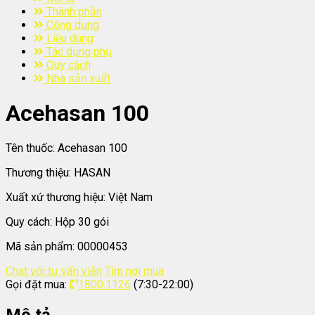
Thành phần
Công dụng
Liều dùng
Tác dụng phụ
Quy cách
Nhà sản xuất
Acehasan 100
Tên thuốc:
Acehasan 100
Thương thiệu:
HASAN
Xuất xứ thương hiệu:
Việt Nam
Quy cách:
Hộp 30 gói
Mã sản phẩm:
00000453
Chat với tư vấn viên
Tìm nơi mua
Gọi đặt mua:
1800.1126
(7:30-22:00)