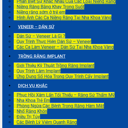
Phân Biệt Sự Khác Nhau Của Các Loại Niềng Răng
Niềng Răng Bằng Khay Trong Suốt
Niềng răng sớm ở trẻ em
Hình Ảnh Các Ca Niềng Răng Tại Nha Khoa Vàng
VENEER – DÁN SỨ
Dán Sứ – Veneer Là Gì ?
Quy Trình Thực Hiện Dán Sứ – Veneer
Các Ca Làm Veneer – Dán Sứ Tại Nha Khoa Vàng
TRỒNG RĂNG IMPLANT
Giới Thiệu Kỹ Thuật Trồng Răng Implant
Quy Trình Làm Implant
Ứng Dụng Số Hóa Trong Quy Trình Cấy Implant
DỊCH VỤ KHÁC
Phục Hồi Xâm Lấn Tối Thiểu – Răng Sứ Thẩm Mỹ
Nha Khoa Trẻ Em
Phòng Ngừa Các Bệnh Trong Răng Hàm Mặt
Nhổ Răng Khôn
Điều Trị Tủy
Các Bệnh Lý Viêm Quanh Răng