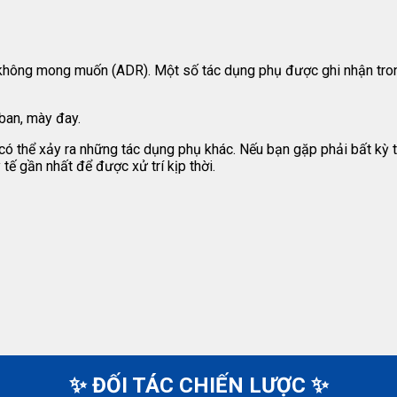
không mong muốn (ADR). Một số tác dụng phụ được ghi nhận tron
 ban, mày đay.
 có thể xảy ra những tác dụng phụ khác. Nếu bạn gặp phải bất k
ế gần nhất để được xử trí kịp thời.
✨ ĐỐI TÁC CHIẾN LƯỢC ✨