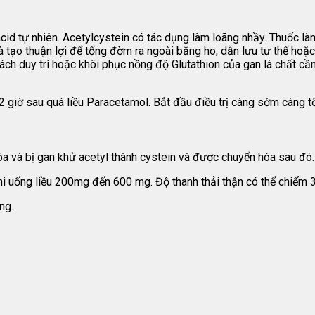
 acid tự nhiên. Acetylcystein có tác dụng làm loãng nhầy. Thuốc
à tạo thuận lợi để tống đờm ra ngoài bằng ho, dẫn lưu tư thế ho
ch duy trì hoặc khôi phục nồng độ Glutathion của gan là chất cần
 giờ sau quá liều Paracetamol. Bắt đầu điều trị càng sớm càng tố
a và bị gan khử acetyl thành cystein và được chuyển hóa sau đó.
i uống liều 200mg đến 600 mg. Độ thanh thải thận có thể chiếm 3
ng.