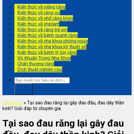
Kiến thức về niềng răng
Kiến thức về răng sứ
Kiến thức về nhổ răng khôn
Kiến thức về implant
Kiến thức về răng trẻ em
Kiến thức về bệnh quanh răng
Kiến thức về nha khoa phòng ngừa
Kiến thức về nha khoa kỹ thuật số
Kiến thức về bệnh lý tủy răng
Vô Khuẩn Trong Nha Khoa
Chấn thương răng
Dịch thuật nghiên cứu
Trang chủ
»
Tại sao đau răng lại gây đau đầu, đau dây thần
kinh? Giải đáp từ chuyên gia.
Tại sao đau răng lại gây đau