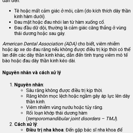
dẫn đến:
Tê hoặc mất cảm giác ở môi, cằm (do kích thích dây thần
kinh hàm dưới).
Đau mặt hoặc đau nhói lan từ hàm xuống cổ.
Đau đầu dữ dội, thường là cảm giác căng thẳng ở vùng
thái dương hoặc sau gáy.
American Dental Association (ADA)
cho biết, viêm nhiễm
hoặc áp xe do đau răng nếu không được điều trị kịp thời có thể
lan đến các dây thần kinh khác, dẫn đến tình trạng viêm mô tế
bào hoặc đau dây thần kinh kéo dài.
Nguyên nhân và cách xử lý
Nguyên nhân
:
Sâu răng không được điều trị kịp thời.
Răng khôn mọc lệch hoặc ngầm gây áp lực lên dây
thần kinh.
Viêm nhiễm vùng nướu hoặc tủy răng.
Rối loạn khớp thái dương hàm
(
temporomandibular joint disorders – TMJ
).
Cách xử lý
:
Điều trị nha khoa
: Đến gặp bác sĩ nha khoa để