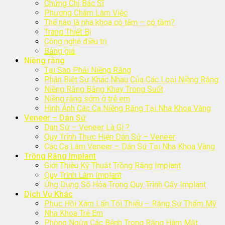
Chứng Chỉ Bác Sĩ
Phương Châm Làm Việc
Thế nào là nha khoa có tâm – có tầm?
Trang Thiết Bị
Công nghệ điều trị
Bảng giá
Niềng răng
Tại Sao Phải Niềng Răng
Phân Biệt Sự Khác Nhau Của Các Loại Niềng Răng
Niềng Răng Bằng Khay Trong Suốt
Niềng răng sớm ở trẻ em
Hình Ảnh Các Ca Niềng Răng Tại Nha Khoa Vàng
Veneer – Dán Sứ
Dán Sứ – Veneer Là Gì ?
Quy Trình Thực Hiện Dán Sứ – Veneer
Các Ca Làm Veneer – Dán Sứ Tại Nha Khoa Vàng
Trồng Răng Implant
Giới Thiệu Kỹ Thuật Trồng Răng Implant
Quy Trình Làm Implant
Ứng Dụng Số Hóa Trong Quy Trình Cấy Implant
Dịch Vụ Khác
Phục Hồi Xâm Lấn Tối Thiểu – Răng Sứ Thẩm Mỹ
Nha Khoa Trẻ Em
Phòng Ngừa Các Bệnh Trong Răng Hàm Mặt