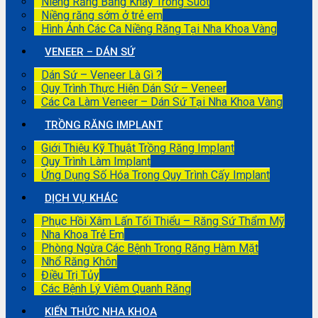
Niềng Răng Bằng Khay Trong Suốt
Niềng răng sớm ở trẻ em
Hình Ảnh Các Ca Niềng Răng Tại Nha Khoa Vàng
VENEER – DÁN SỨ
Dán Sứ – Veneer Là Gì ?
Quy Trình Thực Hiện Dán Sứ – Veneer
Các Ca Làm Veneer – Dán Sứ Tại Nha Khoa Vàng
TRỒNG RĂNG IMPLANT
Giới Thiệu Kỹ Thuật Trồng Răng Implant
Quy Trình Làm Implant
Ứng Dụng Số Hóa Trong Quy Trình Cấy Implant
DỊCH VỤ KHÁC
Phục Hồi Xâm Lấn Tối Thiểu – Răng Sứ Thẩm Mỹ
Nha Khoa Trẻ Em
Phòng Ngừa Các Bệnh Trong Răng Hàm Mặt
Nhổ Răng Khôn
Điều Trị Tủy
Các Bệnh Lý Viêm Quanh Răng
KIẾN THỨC NHA KHOA