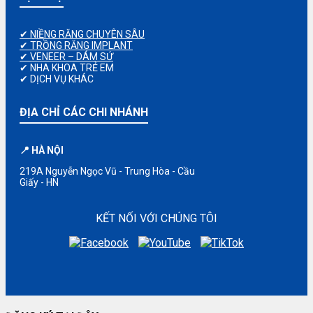
✔ NIỀNG RĂNG CHUYÊN SÂU
✔ TRỒNG RĂNG IMPLANT
✔ VENEER – DÁM SỨ
✔ NHA KHOA TRẺ EM
✔ DỊCH VỤ KHÁC
ĐỊA CHỈ CÁC CHI NHÁNH
📍 HÀ NỘI
219A Nguyễn Ngọc Vũ - Trung Hòa - Cầu
Giấy - HN
KẾT NỐI VỚI CHÚNG TÔI