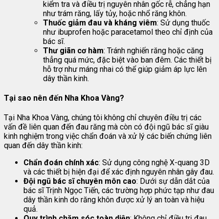
kiểm tra và điều trị nguyên nhân gốc rễ, chẳng hạn
như trám răng, lấy tủy, hoặc nhổ răng khôn.
Thuốc giảm đau và kháng viêm
: Sử dụng thuốc
như ibuprofen hoặc paracetamol theo chỉ định của
bác sĩ.
Thư giãn cơ hàm
: Tránh nghiến răng hoặc căng
thẳng quá mức, đặc biệt vào ban đêm. Các thiết bị
hỗ trợ như máng nhai có thể giúp giảm áp lực lên
dây thần kinh.
Tại sao nên đến Nha Khoa Vàng?
Tại Nha Khoa Vàng, chúng tôi không chỉ chuyên điều trị các
vấn đề liên quan đến đau răng mà còn có đội ngũ bác sĩ giàu
kinh nghiệm trong việc chẩn đoán và xử lý các biến chứng liên
quan đến dây thần kinh:
Chẩn đoán chính xác
: Sử dụng công nghệ X-quang 3D
và các thiết bị hiện đại để xác định nguyên nhân gây đau.
Đội ngũ bác sĩ chuyên môn cao
: Dưới sự dẫn dắt của
bác sĩ Trịnh Ngọc Tiến, các trường hợp phức tạp như đau
dây thần kinh do răng khôn được xử lý an toàn và hiệu
quả.
Quy trình chăm sóc toàn diện
: Không chỉ điều trị đau