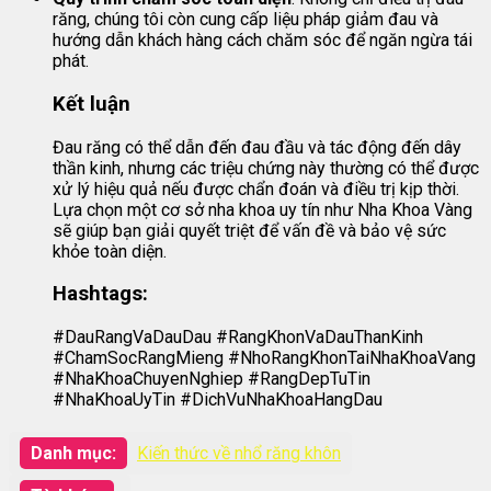
răng, chúng tôi còn cung cấp liệu pháp giảm đau và
hướng dẫn khách hàng cách chăm sóc để ngăn ngừa tái
phát.
Kết luận
Đau răng có thể dẫn đến đau đầu và tác động đến dây
thần kinh, nhưng các triệu chứng này thường có thể được
xử lý hiệu quả nếu được chẩn đoán và điều trị kịp thời.
Lựa chọn một cơ sở nha khoa uy tín như Nha Khoa Vàng
sẽ giúp bạn giải quyết triệt để vấn đề và bảo vệ sức
khỏe toàn diện.
Hashtags:
#DauRangVaDauDau #RangKhonVaDauThanKinh
#ChamSocRangMieng #NhoRangKhonTaiNhaKhoaVang
#NhaKhoaChuyenNghiep #RangDepTuTin
#NhaKhoaUyTin #DichVuNhaKhoaHangDau
Danh mục:
Kiến thức về nhổ răng khôn