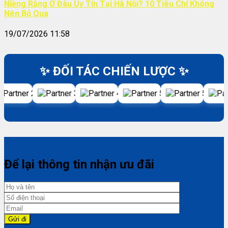
Niềng Răng Ở Đâu Uy Tín Tại Hà Nội? 10 Tiêu Chí Không
Nên Bỏ Qua
19/07/2026 11:58
✨ ĐỐI TÁC CHIẾN LƯỢC ✨
Để lại thông tin nhận ưu đãi