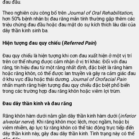
đau đầu.
Theo nghiên cứu công bố trên
Journal of Oral Rehabilitation
,
hơn 50% bệnh nhân bị đau răng mãn tính thường gặp thêm các
triệu chứng đau đầu hoặc đau mặt do sự kích thích lâu dài của
dây thần kinh sinh ba.
Hiện tượng đau quy chiếu (
Referred Pain
)
Đau quy chiếu là hiện tượng khi cơn đau xuất hiện ở một vị trí
trên cơ thể nhưng được cảm nhận ở vị trí khác. Đối với đau
răng, tín hiệu đau từ một răng nhất định, đặc biệt là răng hàm
hoặc răng khôn, có thể được lan truyền và gây ra cảm giác đau
ở khu vực đầu hoặc thái dương.
Journal of Orofacial Pain
nhấn mạnh rằng hiện tượng đau quy chiếu đặc biệt phổ biến
trong các trường hợp đau răng khôn hoặc viêm lợi trùm.
Đau dây thần kinh và đau răng
Răng khôn hàm dưới nằm gần dây thần kinh hàm dưới (
inferior
alveolar nerve
). Khi răng khôn mọc lệch, mọc ngầm, hoặc bị
viêm nhiễm, áp lực từ răng khôn có thể tác động trực tiếp đến
dây thần kinh này, gây đau dây thần kinh. Tình trạng này có thể