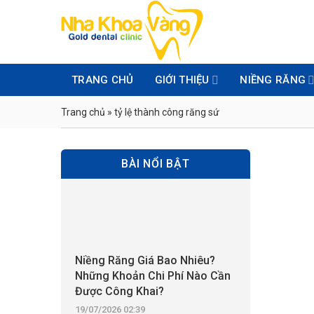
Skip
to
content
TRANG CHỦ
GIỚI THIỆU
NIỀNG RĂNG
Trang chủ
»
tỷ lệ thành công răng sứ
BÀI NỔI BẬT
Niềng Răng Giá Bao Nhiêu?
Những Khoản Chi Phí Nào Cần
Được Công Khai?
19/07/2026 02:39