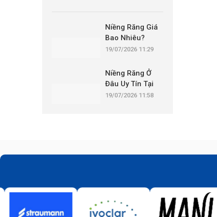
Niềng Răng Giá
Bao Nhiêu?
Những Khoản
19/07/2026 11:29
Chi Phí Nào Cần
Được Công
Niềng Răng Ở
Khai?
Đâu Uy Tín Tại
Hà Nội? 10 Tiêu
19/07/2026 11:58
Chí Không Nên
Bỏ Qua