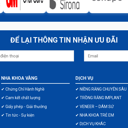
ĐỂ LẠI THÔNG TIN NHẬN ƯU ĐÃI
NHA KHOA VÀNG
DỊCH VỤ
✔ Chứng Chỉ Hành Nghề
✔ NIỀNG RĂNG CHUYÊN SÂU
✔ Cam kết chất lượng
✔ TRỒNG RĂNG IMPLANT
✔ Giấy phép - Giải thưởng
✔ VENEER – DÁM SỨ
✔ Tin tức - Sự kiện
✔ NHA KHOA TRẺ EM
✔ DỊCH VỤ KHÁC