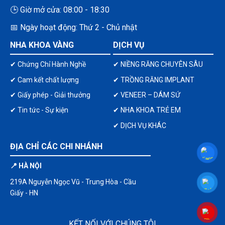
🕒 Giờ mở cửa: 08:00 - 18:30
📅 Ngày hoạt động: Thứ 2 - Chủ nhật
NHA KHOA VÀNG
DỊCH VỤ
✔ Chứng Chỉ Hành Nghề
✔ NIỀNG RĂNG CHUYÊN SÂU
✔ Cam kết chất lượng
✔ TRỒNG RĂNG IMPLANT
✔ Giấy phép - Giải thưởng
✔ VENEER – DÁM SỨ
✔ Tin tức - Sự kiện
✔ NHA KHOA TRẺ EM
✔ DỊCH VỤ KHÁC
ĐỊA CHỈ CÁC CHI NHÁNH
📍 HÀ NỘI
219A Nguyễn Ngọc Vũ - Trung Hòa - Cầu
Giấy - HN
KẾT NỐI VỚI CHÚNG TÔI