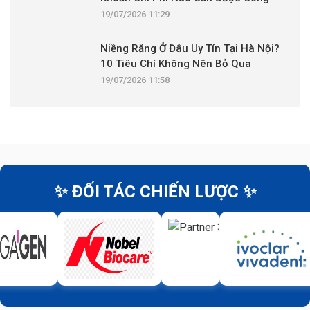
Khai?
19/07/2026 11:29
Niềng Răng Ở Đâu Uy Tín Tại Hà Nội?
10 Tiêu Chí Không Nên Bỏ Qua
19/07/2026 11:58
✨ ĐỐI TÁC CHIẾN LƯỢC ✨