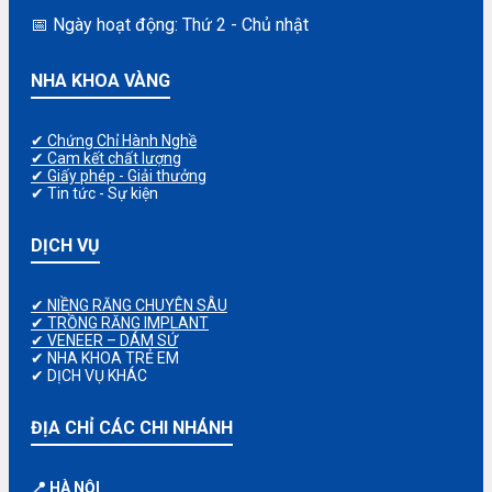
📅 Ngày hoạt động: Thứ 2 - Chủ nhật
NHA KHOA VÀNG
✔ Chứng Chỉ Hành Nghề
✔ Cam kết chất lượng
✔ Giấy phép - Giải thưởng
✔ Tin tức - Sự kiện
DỊCH VỤ
✔ NIỀNG RĂNG CHUYÊN SÂU
✔ TRỒNG RĂNG IMPLANT
✔ VENEER – DÁM SỨ
✔ NHA KHOA TRẺ EM
✔ DỊCH VỤ KHÁC
ĐỊA CHỈ CÁC CHI NHÁNH
📍 HÀ NỘI