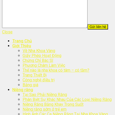
Close
Trang Chủ
Giới Thiệu
Về Nha Khoa Vàng
Giấy Phép Hoạt Động
Chứng Chỉ Bác Sĩ
Phương Châm Làm Việc
Thế nào là nha khoa có tâm – có tầm?
Trang Thiết Bị
Công nghệ điều trị
Bảng giá
Niềng răng
Tại Sao Phải Niềng Răng
Phân Biệt Sự Khác Nhau Của Các Loại Niềng Răng
Niềng Răng Bằng Khay Trong Suốt
Niềng răng sớm ở trẻ em
Hình Ảnh Các Ca Niềng Răng Tại Nha Khoa Vàng