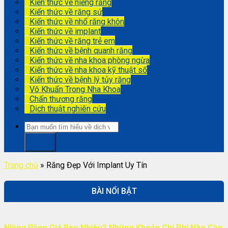
Kiến thức về niềng răng
Kiến thức về răng sứ
Kiến thức về nhổ răng khôn
Kiến thức về implant
Kiến thức về răng trẻ em
Kiến thức về bệnh quanh răng
Kiến thức về nha khoa phòng ngừa
Kiến thức về nha khoa kỹ thuật số
Kiến thức về bệnh lý tủy răng
Vô Khuẩn Trong Nha Khoa
Chấn thương răng
Dịch thuật nghiên cứu
Trang chủ
»
Răng Đẹp Với Implant Uy Tín
BÀI NỔI BẬT
Niềng Răng Giá Bao Nhiêu? Những Khoản Chi Phí Nào Cần