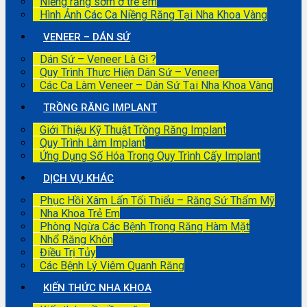
Niềng răng sớm ở trẻ em
Hình Ảnh Các Ca Niềng Răng Tại Nha Khoa Vàng
VENEER – DÁN SỨ
Dán Sứ – Veneer Là Gì ?
Quy Trình Thực Hiện Dán Sứ – Veneer
Các Ca Làm Veneer – Dán Sứ Tại Nha Khoa Vàng
TRỒNG RĂNG IMPLANT
Giới Thiệu Kỹ Thuật Trồng Răng Implant
Quy Trình Làm Implant
Ứng Dụng Số Hóa Trong Quy Trình Cấy Implant
DỊCH VỤ KHÁC
Phục Hồi Xâm Lấn Tối Thiểu – Răng Sứ Thẩm Mỹ
Nha Khoa Trẻ Em
Phòng Ngừa Các Bệnh Trong Răng Hàm Mặt
Nhổ Răng Khôn
Điều Trị Tủy
Các Bệnh Lý Viêm Quanh Răng
KIẾN THỨC NHA KHOA