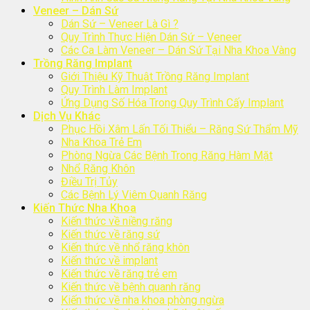
Veneer – Dán Sứ
Dán Sứ – Veneer Là Gì ?
Quy Trình Thực Hiện Dán Sứ – Veneer
Các Ca Làm Veneer – Dán Sứ Tại Nha Khoa Vàng
Trồng Răng Implant
Giới Thiệu Kỹ Thuật Trồng Răng Implant
Quy Trình Làm Implant
Ứng Dụng Số Hóa Trong Quy Trình Cấy Implant
Dịch Vụ Khác
Phục Hồi Xâm Lấn Tối Thiểu – Răng Sứ Thẩm Mỹ
Nha Khoa Trẻ Em
Phòng Ngừa Các Bệnh Trong Răng Hàm Mặt
Nhổ Răng Khôn
Điều Trị Tủy
Các Bệnh Lý Viêm Quanh Răng
Kiến Thức Nha Khoa
Kiến thức về niềng răng
Kiến thức về răng sứ
Kiến thức về nhổ răng khôn
Kiến thức về implant
Kiến thức về răng trẻ em
Kiến thức về bệnh quanh răng
Kiến thức về nha khoa phòng ngừa