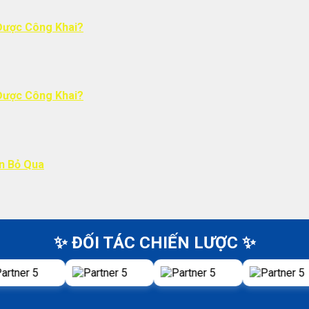
Được Công Khai?
Được Công Khai?
ên Bỏ Qua
✨ ĐỐI TÁC CHIẾN LƯỢC ✨