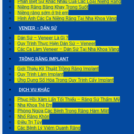
Phân Biệt Sự Khác Nhau Của Các Loại Niềng Răng
Niềng Răng Bằng Khay Trong Suốt
Niềng răng sớm ở trẻ em
Hình Ảnh Các Ca Niềng Răng Tại Nha Khoa Vàng
VENEER – DÁN SỨ
Dán Sứ – Veneer Là Gì ?
Quy Trình Thực Hiện Dán Sứ – Veneer
Các Ca Làm Veneer – Dán Sứ Tại Nha Khoa Vàng
TRỒNG RĂNG IMPLANT
Giới Thiệu Kỹ Thuật Trồng Răng Implant
Quy Trình Làm Implant
Ứng Dụng Số Hóa Trong Quy Trình Cấy Implant
DỊCH VỤ KHÁC
Phục Hồi Xâm Lấn Tối Thiểu – Răng Sứ Thẩm Mỹ
Nha Khoa Trẻ Em
Phòng Ngừa Các Bệnh Trong Răng Hàm Mặt
Nhổ Răng Khôn
Điều Trị Tủy
Các Bệnh Lý Viêm Quanh Răng