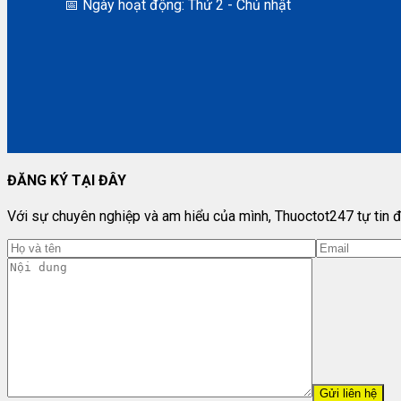
📅 Ngày hoạt động: Thứ 2 - Chủ nhật
ĐĂNG KÝ TẠI ĐÂY
Với sự chuyên nghiệp và am hiểu của mình, Thuoctot247 tự tin đ