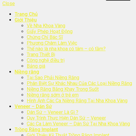
Close
Trang Chủ
Giới Thiệu
Về Nha Khoa Vàng
Giấy Phép Hoạt Động
Chứng Chỉ Bác Sĩ
Phương Châm Làm Việc
Thế nào là nha khoa có tâm – có tầm?
Trang Thiết Bị
Công nghệ điều trị
Bảng giá
Niềng răng
Tại Sao Phải Niềng Răng
Phân Biệt Sự Khác Nhau Của Các Loại Niềng Răng
Niềng Răng Bằng Khay Trong Suốt
Niềng răng sớm ở trẻ em
Hình Ảnh Các Ca Niềng Răng Tại Nha Khoa Vàng
Veneer – Dán Sứ
Dán Sứ – Veneer Là Gì ?
Quy Trình Thực Hiện Dán Sứ – Veneer
Các Ca Làm Veneer – Dán Sứ Tại Nha Khoa Vàng
Trồng Răng Implant
Giới Thiệu Kỹ Thuật Trồng Răng Implant