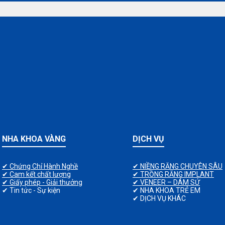
NHA KHOA VÀNG
DỊCH VỤ
✔ Chứng Chỉ Hành Nghề
✔ NIỀNG RĂNG CHUYÊN SÂU
✔ Cam kết chất lượng
✔ TRỒNG RĂNG IMPLANT
✔ Giấy phép - Giải thưởng
✔ VENEER – DÁM SỨ
✔ Tin tức - Sự kiện
✔ NHA KHOA TRẺ EM
✔ DỊCH VỤ KHÁC