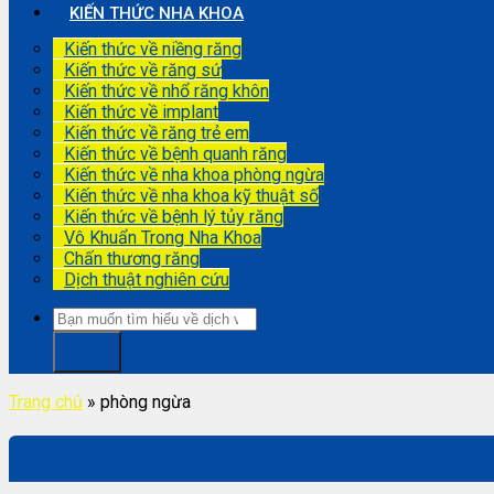
KIẾN THỨC NHA KHOA
Kiến thức về niềng răng
Kiến thức về răng sứ
Kiến thức về nhổ răng khôn
Kiến thức về implant
Kiến thức về răng trẻ em
Kiến thức về bệnh quanh răng
Kiến thức về nha khoa phòng ngừa
Kiến thức về nha khoa kỹ thuật số
Kiến thức về bệnh lý tủy răng
Vô Khuẩn Trong Nha Khoa
Chấn thương răng
Dịch thuật nghiên cứu
Trang chủ
»
phòng ngừa