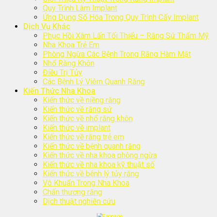
Quy Trình Làm Implant
Ứng Dụng Số Hóa Trong Quy Trình Cấy Implant
Dịch Vụ Khác
Phục Hồi Xâm Lấn Tối Thiểu – Răng Sứ Thẩm Mỹ
Nha Khoa Trẻ Em
Phòng Ngừa Các Bệnh Trong Răng Hàm Mặt
Nhổ Răng Khôn
Điều Trị Tủy
Các Bệnh Lý Viêm Quanh Răng
Kiến Thức Nha Khoa
Kiến thức về niềng răng
Kiến thức về răng sứ
Kiến thức về nhổ răng khôn
Kiến thức về implant
Kiến thức về răng trẻ em
Kiến thức về bệnh quanh răng
Kiến thức về nha khoa phòng ngừa
Kiến thức về nha khoa kỹ thuật số
Kiến thức về bệnh lý tủy răng
Vô Khuẩn Trong Nha Khoa
Chấn thương răng
Dịch thuật nghiên cứu