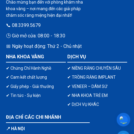
Chào mừng bạn đến với phòng khám nha
khoa vàng – nơi mang đến các giải pháp
chăm sóc răng miệng hiện đại nhất!
📞 08.3399.5679
🕒 Giờ mở cửa: 08:00 - 18:30
📅 Ngày hoạt động: Thứ 2 - Chủ nhật
NHA KHOA VÀNG
DỊCH VỤ
✔ Chứng Chỉ Hành Nghề
✔ NIỀNG RĂNG CHUYÊN SÂU
✔ Cam kết chất lượng
✔ TRỒNG RĂNG IMPLANT
✔ Giấy phép - Giải thưởng
✔ VENEER – DÁM SỨ
✔ Tin tức - Sự kiện
✔ NHA KHOA TRẺ EM
✔ DỊCH VỤ KHÁC
ĐỊA CHỈ CÁC CHI NHÁNH
📍 HÀ NỘI