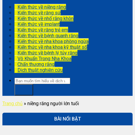
Kiến thức về niềng răng
Kiến thức về răng sứ
Kiến thức về nhổ răng khôn
Kiến thức về implant
Kiến thức về răng trẻ em
Kiến thức về bệnh quanh răng
Kiến thức về nha khoa phòng ngừa
Kiến thức về nha khoa kỹ thuật số
Kiến thức về bệnh lý tủy răng
Vô Khuẩn Trong Nha Khoa
Chấn thương răng
Dịch thuật nghiên cứu
Trang chủ
»
niềng răng người lớn tuổi
BÀI NỔI BẬT