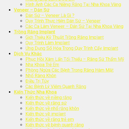
Hình Ảnh Các Ca Niềng Răng Tại Nha Khoa Vàng
Veneer – Dán Sứ
Dán Sứ – Veneer Là Gì ?
Quy Trình Thực Hiện Dán Sứ – Veneer
Các Ca Làm Veneer – Dán Sứ Tại Nha Khoa Vàng
Trồng Răng Implant
Giới Thiệu Kỹ Thuật Trồng Răng Implant
Quy Trình Làm Implant
Ứng Dụng Số Hóa Trong Quy Trình Cấy Implant
Dịch Vụ Khác
Phục Hồi Xâm Lấn Tối Thiểu – Răng Sứ Thẩm Mỹ
Nha Khoa Trẻ Em
Phòng Ngừa Các Bệnh Trong Răng Hàm Mặt
Nhổ Răng Khôn
Điều Trị Tủy
Các Bệnh Lý Viêm Quanh Răng
Kiến Thức Nha Khoa
Kiến thức về niềng răng
Kiến thức về răng sứ
Kiến thức về nhổ răng khôn
Kiến thức về implant
Kiến thức về răng trẻ em
Kiến thức về bệnh quanh răng