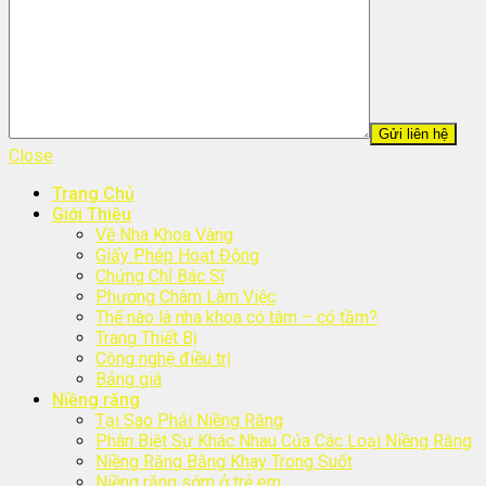
Close
Trang Chủ
Giới Thiệu
Về Nha Khoa Vàng
Giấy Phép Hoạt Động
Chứng Chỉ Bác Sĩ
Phương Châm Làm Việc
Thế nào là nha khoa có tâm – có tầm?
Trang Thiết Bị
Công nghệ điều trị
Bảng giá
Niềng răng
Tại Sao Phải Niềng Răng
Phân Biệt Sự Khác Nhau Của Các Loại Niềng Răng
Niềng Răng Bằng Khay Trong Suốt
Niềng răng sớm ở trẻ em