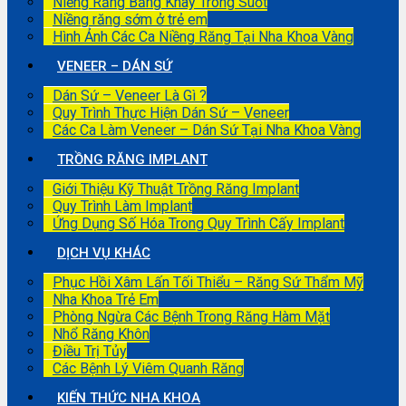
Niềng Răng Bằng Khay Trong Suốt
Niềng răng sớm ở trẻ em
Hình Ảnh Các Ca Niềng Răng Tại Nha Khoa Vàng
VENEER – DÁN SỨ
Dán Sứ – Veneer Là Gì ?
Quy Trình Thực Hiện Dán Sứ – Veneer
Các Ca Làm Veneer – Dán Sứ Tại Nha Khoa Vàng
TRỒNG RĂNG IMPLANT
Giới Thiệu Kỹ Thuật Trồng Răng Implant
Quy Trình Làm Implant
Ứng Dụng Số Hóa Trong Quy Trình Cấy Implant
DỊCH VỤ KHÁC
Phục Hồi Xâm Lấn Tối Thiểu – Răng Sứ Thẩm Mỹ
Nha Khoa Trẻ Em
Phòng Ngừa Các Bệnh Trong Răng Hàm Mặt
Nhổ Răng Khôn
Điều Trị Tủy
Các Bệnh Lý Viêm Quanh Răng
KIẾN THỨC NHA KHOA