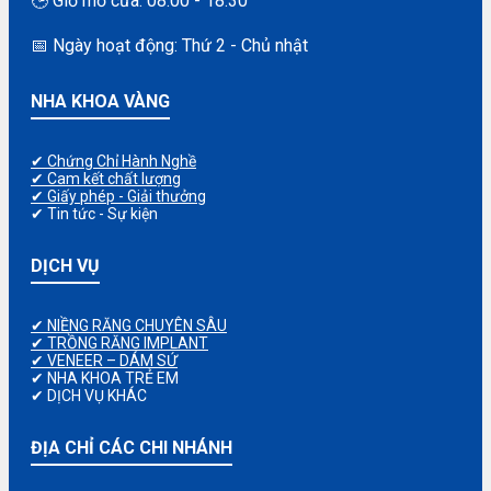
🕒 Giờ mở cửa: 08:00 - 18:30
📅 Ngày hoạt động: Thứ 2 - Chủ nhật
NHA KHOA VÀNG
✔ Chứng Chỉ Hành Nghề
✔ Cam kết chất lượng
✔ Giấy phép - Giải thưởng
✔ Tin tức - Sự kiện
DỊCH VỤ
✔ NIỀNG RĂNG CHUYÊN SÂU
✔ TRỒNG RĂNG IMPLANT
✔ VENEER – DÁM SỨ
✔ NHA KHOA TRẺ EM
✔ DỊCH VỤ KHÁC
ĐỊA CHỈ CÁC CHI NHÁNH