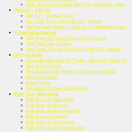
Hình Ảnh Các Ca Niềng Răng Tại Nha Khoa Vàng
Veneer – Dán Sứ
Dán Sứ – Veneer Là Gì ?
Quy Trình Thực Hiện Dán Sứ – Veneer
Các Ca Làm Veneer – Dán Sứ Tại Nha Khoa Vàng
Trồng Răng Implant
Giới Thiệu Kỹ Thuật Trồng Răng Implant
Quy Trình Làm Implant
Ứng Dụng Số Hóa Trong Quy Trình Cấy Implant
Dịch Vụ Khác
Phục Hồi Xâm Lấn Tối Thiểu – Răng Sứ Thẩm Mỹ
Nha Khoa Trẻ Em
Phòng Ngừa Các Bệnh Trong Răng Hàm Mặt
Nhổ Răng Khôn
Điều Trị Tủy
Các Bệnh Lý Viêm Quanh Răng
Kiến Thức Nha Khoa
Kiến thức về niềng răng
Kiến thức về răng sứ
Kiến thức về nhổ răng khôn
Kiến thức về implant
Kiến thức về răng trẻ em
Kiến thức về bệnh quanh răng