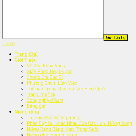
Close
Trang Chủ
Giới Thiệu
Về Nha Khoa Vàng
Giấy Phép Hoạt Động
Chứng Chỉ Bác Sĩ
Phương Châm Làm Việc
Thế nào là nha khoa có tâm – có tầm?
Trang Thiết Bị
Công nghệ điều trị
Bảng giá
Niềng răng
Tại Sao Phải Niềng Răng
Phân Biệt Sự Khác Nhau Của Các Loại Niềng Răng
Niềng Răng Bằng Khay Trong Suốt
Niềng răng sớm ở trẻ em