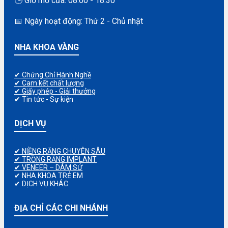
🕒 Giờ mở cửa: 08:00 - 18:30
📅 Ngày hoạt động: Thứ 2 - Chủ nhật
NHA KHOA VÀNG
✔ Chứng Chỉ Hành Nghề
✔ Cam kết chất lượng
✔ Giấy phép - Giải thưởng
✔ Tin tức - Sự kiện
DỊCH VỤ
✔ NIỀNG RĂNG CHUYÊN SÂU
✔ TRỒNG RĂNG IMPLANT
✔ VENEER – DÁM SỨ
✔ NHA KHOA TRẺ EM
✔ DỊCH VỤ KHÁC
ĐỊA CHỈ CÁC CHI NHÁNH