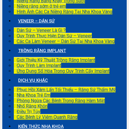
Niềng Răng Bằng Khay Trong Suốt
Niềng răng sớm ở trẻ em
Hình Ảnh Các Ca Niềng Răng Tại Nha Khoa Vàng
VENEER – DÁN SỨ
Dán Sứ – Veneer Là Gì ?
Quy Trình Thực Hiện Dán Sứ – Veneer
Các Ca Làm Veneer – Dán Sứ Tại Nha Khoa Vàng
TRỒNG RĂNG IMPLANT
Giới Thiệu Kỹ Thuật Trồng Răng Implant
Quy Trình Làm Implant
Ứng Dụng Số Hóa Trong Quy Trình Cấy Implant
DỊCH VỤ KHÁC
Phục Hồi Xâm Lấn Tối Thiểu – Răng Sứ Thẩm Mỹ
Nha Khoa Trẻ Em
Phòng Ngừa Các Bệnh Trong Răng Hàm Mặt
Nhổ Răng Khôn
Điều Trị Tủy
Các Bệnh Lý Viêm Quanh Răng
KIẾN THỨC NHA KHOA