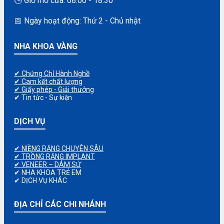
🕒 Giờ mở cửa: 08:00 - 18:30
📅 Ngày hoạt động: Thứ 2 - Chủ nhật
NHA KHOA VÀNG
✔ Chứng Chỉ Hành Nghề
✔ Cam kết chất lượng
✔ Giấy phép - Giải thưởng
✔ Tin tức - Sự kiện
DỊCH VỤ
✔ NIỀNG RĂNG CHUYÊN SÂU
✔ TRỒNG RĂNG IMPLANT
✔ VENEER – DÁM SỨ
✔ NHA KHOA TRẺ EM
✔ DỊCH VỤ KHÁC
ĐỊA CHỈ CÁC CHI NHÁNH