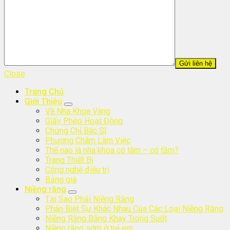
Close
Trang Chủ
Giới Thiệu
Về Nha Khoa Vàng
Giấy Phép Hoạt Động
Chứng Chỉ Bác Sĩ
Phương Châm Làm Việc
Thế nào là nha khoa có tâm – có tầm?
Trang Thiết Bị
Công nghệ điều trị
Bảng giá
Niềng răng
Tại Sao Phải Niềng Răng
Phân Biệt Sự Khác Nhau Của Các Loại Niềng Răng
Niềng Răng Bằng Khay Trong Suốt
Niềng răng sớm ở trẻ em