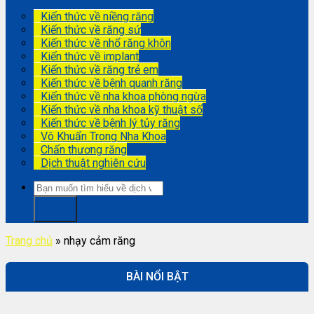
Kiến thức về niềng răng
Kiến thức về răng sứ
Kiến thức về nhổ răng khôn
Kiến thức về implant
Kiến thức về răng trẻ em
Kiến thức về bệnh quanh răng
Kiến thức về nha khoa phòng ngừa
Kiến thức về nha khoa kỹ thuật số
Kiến thức về bệnh lý tủy răng
Vô Khuẩn Trong Nha Khoa
Chấn thương răng
Dịch thuật nghiên cứu
Trang chủ
»
nhạy cảm răng
BÀI NỔI BẬT