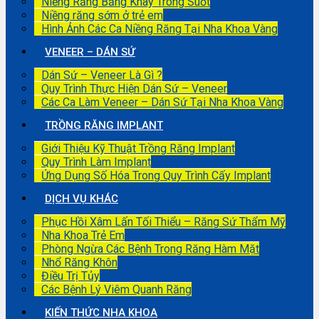
Niềng Răng Bằng Khay Trong Suốt
Niềng răng sớm ở trẻ em
Hình Ảnh Các Ca Niềng Răng Tại Nha Khoa Vàng
VENEER – DÁN SỨ
Dán Sứ – Veneer Là Gì ?
Quy Trình Thực Hiện Dán Sứ – Veneer
Các Ca Làm Veneer – Dán Sứ Tại Nha Khoa Vàng
TRỒNG RĂNG IMPLANT
Giới Thiệu Kỹ Thuật Trồng Răng Implant
Quy Trình Làm Implant
Ứng Dụng Số Hóa Trong Quy Trình Cấy Implant
DỊCH VỤ KHÁC
Phục Hồi Xâm Lấn Tối Thiểu – Răng Sứ Thẩm Mỹ
Nha Khoa Trẻ Em
Phòng Ngừa Các Bệnh Trong Răng Hàm Mặt
Nhổ Răng Khôn
Điều Trị Tủy
Các Bệnh Lý Viêm Quanh Răng
KIẾN THỨC NHA KHOA