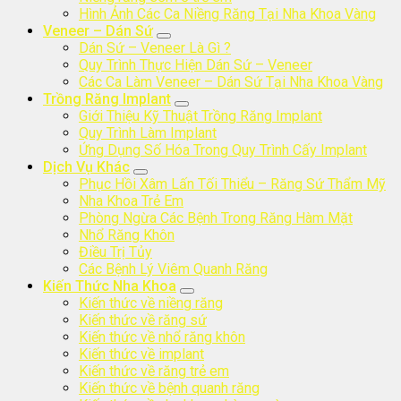
Hình Ảnh Các Ca Niềng Răng Tại Nha Khoa Vàng
Veneer – Dán Sứ
Dán Sứ – Veneer Là Gì ?
Quy Trình Thực Hiện Dán Sứ – Veneer
Các Ca Làm Veneer – Dán Sứ Tại Nha Khoa Vàng
Trồng Răng Implant
Giới Thiệu Kỹ Thuật Trồng Răng Implant
Quy Trình Làm Implant
Ứng Dụng Số Hóa Trong Quy Trình Cấy Implant
Dịch Vụ Khác
Phục Hồi Xâm Lấn Tối Thiểu – Răng Sứ Thẩm Mỹ
Nha Khoa Trẻ Em
Phòng Ngừa Các Bệnh Trong Răng Hàm Mặt
Nhổ Răng Khôn
Điều Trị Tủy
Các Bệnh Lý Viêm Quanh Răng
Kiến Thức Nha Khoa
Kiến thức về niềng răng
Kiến thức về răng sứ
Kiến thức về nhổ răng khôn
Kiến thức về implant
Kiến thức về răng trẻ em
Kiến thức về bệnh quanh răng