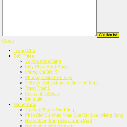
Close
Trang Chủ
Giới Thiệu
Về Nha Khoa Vàng
Giấy Phép Hoạt Động
Chứng Chỉ Bác Sĩ
Phương Châm Làm Việc
Thế nào là nha khoa có tâm – có tầm?
Trang Thiết Bị
Công nghệ điều trị
Bảng giá
Niềng răng
Tại Sao Phải Niềng Răng
Phân Biệt Sự Khác Nhau Của Các Loại Niềng Răng
Niềng Răng Bằng Khay Trong Suốt
Niềng răng sớm ở trẻ em