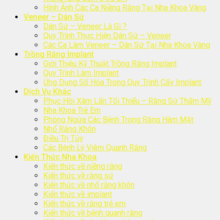
Hình Ảnh Các Ca Niềng Răng Tại Nha Khoa Vàng
Veneer – Dán Sứ
Dán Sứ – Veneer Là Gì ?
Quy Trình Thực Hiện Dán Sứ – Veneer
Các Ca Làm Veneer – Dán Sứ Tại Nha Khoa Vàng
Trồng Răng Implant
Giới Thiệu Kỹ Thuật Trồng Răng Implant
Quy Trình Làm Implant
Ứng Dụng Số Hóa Trong Quy Trình Cấy Implant
Dịch Vụ Khác
Phục Hồi Xâm Lấn Tối Thiểu – Răng Sứ Thẩm Mỹ
Nha Khoa Trẻ Em
Phòng Ngừa Các Bệnh Trong Răng Hàm Mặt
Nhổ Răng Khôn
Điều Trị Tủy
Các Bệnh Lý Viêm Quanh Răng
Kiến Thức Nha Khoa
Kiến thức về niềng răng
Kiến thức về răng sứ
Kiến thức về nhổ răng khôn
Kiến thức về implant
Kiến thức về răng trẻ em
Kiến thức về bệnh quanh răng