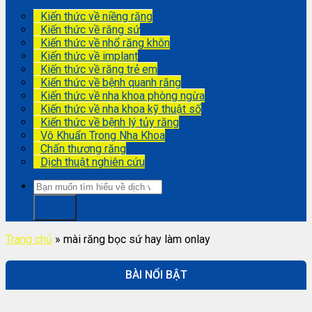
Kiến thức về niềng răng
Kiến thức về răng sứ
Kiến thức về nhổ răng khôn
Kiến thức về implant
Kiến thức về răng trẻ em
Kiến thức về bệnh quanh răng
Kiến thức về nha khoa phòng ngừa
Kiến thức về nha khoa kỹ thuật số
Kiến thức về bệnh lý tủy răng
Vô Khuẩn Trong Nha Khoa
Chấn thương răng
Dịch thuật nghiên cứu
Trang chủ
»
mài răng bọc sứ hay làm onlay
BÀI NỔI BẬT