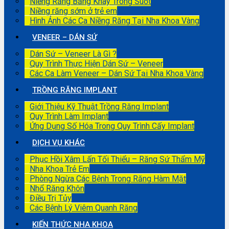
Niềng Răng Bằng Khay Trong Suốt
Niềng răng sớm ở trẻ em
Hình Ảnh Các Ca Niềng Răng Tại Nha Khoa Vàng
VENEER – DÁN SỨ
Dán Sứ – Veneer Là Gì ?
Quy Trình Thực Hiện Dán Sứ – Veneer
Các Ca Làm Veneer – Dán Sứ Tại Nha Khoa Vàng
TRỒNG RĂNG IMPLANT
Giới Thiệu Kỹ Thuật Trồng Răng Implant
Quy Trình Làm Implant
Ứng Dụng Số Hóa Trong Quy Trình Cấy Implant
DỊCH VỤ KHÁC
Phục Hồi Xâm Lấn Tối Thiểu – Răng Sứ Thẩm Mỹ
Nha Khoa Trẻ Em
Phòng Ngừa Các Bệnh Trong Răng Hàm Mặt
Nhổ Răng Khôn
Điều Trị Tủy
Các Bệnh Lý Viêm Quanh Răng
KIẾN THỨC NHA KHOA