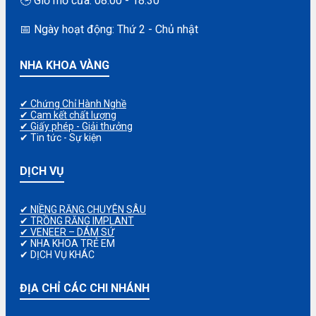
🕒 Giờ mở cửa: 08:00 - 18:30
📅 Ngày hoạt động: Thứ 2 - Chủ nhật
NHA KHOA VÀNG
✔ Chứng Chỉ Hành Nghề
✔ Cam kết chất lượng
✔ Giấy phép - Giải thưởng
✔ Tin tức - Sự kiện
DỊCH VỤ
✔ NIỀNG RĂNG CHUYÊN SÂU
✔ TRỒNG RĂNG IMPLANT
✔ VENEER – DÁM SỨ
✔ NHA KHOA TRẺ EM
✔ DỊCH VỤ KHÁC
ĐỊA CHỈ CÁC CHI NHÁNH