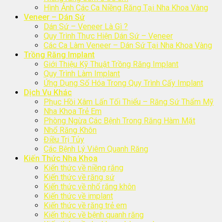
Hình Ảnh Các Ca Niềng Răng Tại Nha Khoa Vàng
Veneer – Dán Sứ
Dán Sứ – Veneer Là Gì ?
Quy Trình Thực Hiện Dán Sứ – Veneer
Các Ca Làm Veneer – Dán Sứ Tại Nha Khoa Vàng
Trồng Răng Implant
Giới Thiệu Kỹ Thuật Trồng Răng Implant
Quy Trình Làm Implant
Ứng Dụng Số Hóa Trong Quy Trình Cấy Implant
Dịch Vụ Khác
Phục Hồi Xâm Lấn Tối Thiểu – Răng Sứ Thẩm Mỹ
Nha Khoa Trẻ Em
Phòng Ngừa Các Bệnh Trong Răng Hàm Mặt
Nhổ Răng Khôn
Điều Trị Tủy
Các Bệnh Lý Viêm Quanh Răng
Kiến Thức Nha Khoa
Kiến thức về niềng răng
Kiến thức về răng sứ
Kiến thức về nhổ răng khôn
Kiến thức về implant
Kiến thức về răng trẻ em
Kiến thức về bệnh quanh răng