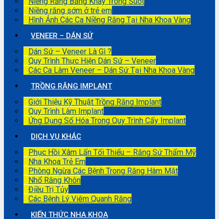
Niềng Răng Bằng Khay Trong Suốt
Niềng răng sớm ở trẻ em
Hình Ảnh Các Ca Niềng Răng Tại Nha Khoa Vàng
VENEER – DÁN SỨ
Dán Sứ – Veneer Là Gì ?
Quy Trình Thực Hiện Dán Sứ – Veneer
Các Ca Làm Veneer – Dán Sứ Tại Nha Khoa Vàng
TRỒNG RĂNG IMPLANT
Giới Thiệu Kỹ Thuật Trồng Răng Implant
Quy Trình Làm Implant
Ứng Dụng Số Hóa Trong Quy Trình Cấy Implant
DỊCH VỤ KHÁC
Phục Hồi Xâm Lấn Tối Thiểu – Răng Sứ Thẩm Mỹ
Nha Khoa Trẻ Em
Phòng Ngừa Các Bệnh Trong Răng Hàm Mặt
Nhổ Răng Khôn
Điều Trị Tủy
Các Bệnh Lý Viêm Quanh Răng
KIẾN THỨC NHA KHOA