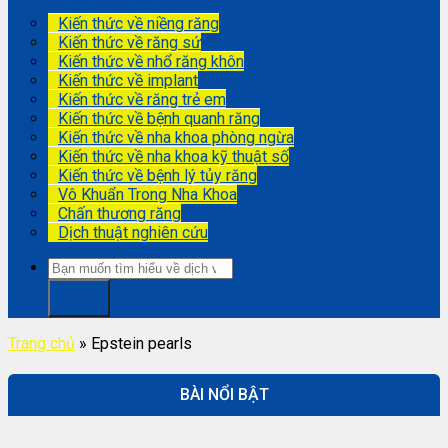
Kiến thức về niềng răng
Kiến thức về răng sứ
Kiến thức về nhổ răng khôn
Kiến thức về implant
Kiến thức về răng trẻ em
Kiến thức về bệnh quanh răng
Kiến thức về nha khoa phòng ngừa
Kiến thức về nha khoa kỹ thuật số
Kiến thức về bệnh lý tủy răng
Vô Khuẩn Trong Nha Khoa
Chấn thương răng
Dịch thuật nghiên cứu
Trang chủ
»
Epstein pearls
BÀI NỔI BẬT