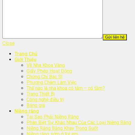
Close
Trang Chủ
Giới Thiệu
Về Nha Khoa Vàng
Giấy Phép Hoạt Động
Chứng Chỉ Bác Sĩ
Phương Châm Làm Việc
Thế nào là nha khoa có tâm – có tầm?
Trang Thiết Bị
Công nghệ điều trị
Bảng giá
Niềng răng
Tại Sao Phải Niềng Răng
Phân Biệt Sự Khác Nhau Của Các Loại Niềng Răng
Niềng Răng Bằng Khay Trong Suốt
Niềng răng sớm ở trẻ em