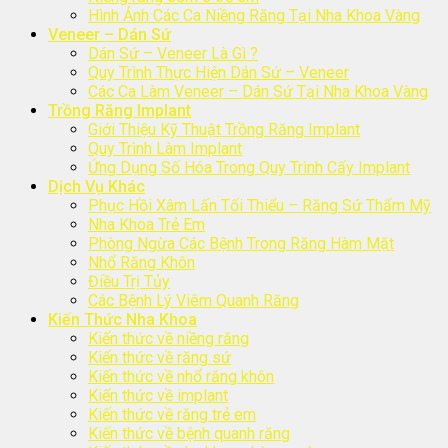
Hình Ảnh Các Ca Niềng Răng Tại Nha Khoa Vàng
Veneer – Dán Sứ
Dán Sứ – Veneer Là Gì ?
Quy Trình Thực Hiện Dán Sứ – Veneer
Các Ca Làm Veneer – Dán Sứ Tại Nha Khoa Vàng
Trồng Răng Implant
Giới Thiệu Kỹ Thuật Trồng Răng Implant
Quy Trình Làm Implant
Ứng Dụng Số Hóa Trong Quy Trình Cấy Implant
Dịch Vụ Khác
Phục Hồi Xâm Lấn Tối Thiểu – Răng Sứ Thẩm Mỹ
Nha Khoa Trẻ Em
Phòng Ngừa Các Bệnh Trong Răng Hàm Mặt
Nhổ Răng Khôn
Điều Trị Tủy
Các Bệnh Lý Viêm Quanh Răng
Kiến Thức Nha Khoa
Kiến thức về niềng răng
Kiến thức về răng sứ
Kiến thức về nhổ răng khôn
Kiến thức về implant
Kiến thức về răng trẻ em
Kiến thức về bệnh quanh răng