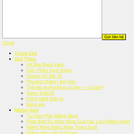
Close
Trang Chủ
Giới Thiệu
Về Nha Khoa Vàng
Giấy Phép Hoạt Động
Chứng Chỉ Bác Sĩ
Phương Châm Làm Việc
Thế nào là nha khoa có tâm – có tầm?
Trang Thiết Bị
Công nghệ điều trị
Bảng giá
Niềng răng
Tại Sao Phải Niềng Răng
Phân Biệt Sự Khác Nhau Của Các Loại Niềng Răng
Niềng Răng Bằng Khay Trong Suốt
Niềng răng sớm ở trẻ em