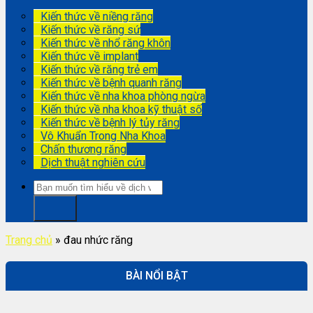
Kiến thức về niềng răng
Kiến thức về răng sứ
Kiến thức về nhổ răng khôn
Kiến thức về implant
Kiến thức về răng trẻ em
Kiến thức về bệnh quanh răng
Kiến thức về nha khoa phòng ngừa
Kiến thức về nha khoa kỹ thuật số
Kiến thức về bệnh lý tủy răng
Vô Khuẩn Trong Nha Khoa
Chấn thương răng
Dịch thuật nghiên cứu
Trang chủ
»
đau nhức răng
BÀI NỔI BẬT