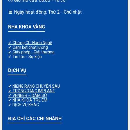
🕒 Giờ mở cửa: 08:00 - 18:30
📅 Ngày hoạt động: Thứ 2 - Chủ nhật
NHA KHOA VÀNG
✔ Chứng Chỉ Hành Nghề
✔ Cam kết chất lượng
✔ Giấy phép - Giải thưởng
✔ Tin tức - Sự kiện
DỊCH VỤ
✔ NIỀNG RĂNG CHUYÊN SÂU
✔ TRỒNG RĂNG IMPLANT
✔ VENEER – DÁM SỨ
✔ NHA KHOA TRẺ EM
✔ DỊCH VỤ KHÁC
ĐỊA CHỈ CÁC CHI NHÁNH