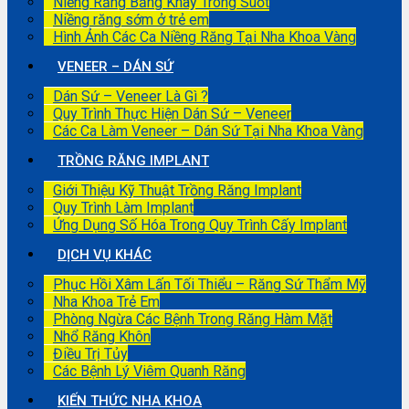
Niềng Răng Bằng Khay Trong Suốt
Niềng răng sớm ở trẻ em
Hình Ảnh Các Ca Niềng Răng Tại Nha Khoa Vàng
VENEER – DÁN SỨ
Dán Sứ – Veneer Là Gì ?
Quy Trình Thực Hiện Dán Sứ – Veneer
Các Ca Làm Veneer – Dán Sứ Tại Nha Khoa Vàng
TRỒNG RĂNG IMPLANT
Giới Thiệu Kỹ Thuật Trồng Răng Implant
Quy Trình Làm Implant
Ứng Dụng Số Hóa Trong Quy Trình Cấy Implant
DỊCH VỤ KHÁC
Phục Hồi Xâm Lấn Tối Thiểu – Răng Sứ Thẩm Mỹ
Nha Khoa Trẻ Em
Phòng Ngừa Các Bệnh Trong Răng Hàm Mặt
Nhổ Răng Khôn
Điều Trị Tủy
Các Bệnh Lý Viêm Quanh Răng
KIẾN THỨC NHA KHOA