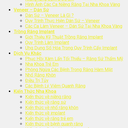
Hình Ảnh Các Ca Niềng Răng Tại Nha Khoa Vàng
Veneer – Dán Sứ
Dán Sứ – Veneer Là Gì ?
Quy Trình Thực Hiện Dán Sứ – Veneer
Các Ca Làm Veneer – Dán Sứ Tại Nha Khoa Vàng
Trồng Răng Implant
Giới Thiệu Kỹ Thuật Trồng Răng Implant
Quy Trình Làm Implant
Ứng Dụng Số Hóa Trong Quy Trình Cấy Implant
Dịch Vụ Khác
Phục Hồi Xâm Lấn Tối Thiểu – Răng Sứ Thẩm Mỹ
Nha Khoa Trẻ Em
Phòng Ngừa Các Bệnh Trong Răng Hàm Mặt
Nhổ Răng Khôn
Điều Trị Tủy
Các Bệnh Lý Viêm Quanh Răng
Kiến Thức Nha Khoa
Kiến thức về niềng răng
Kiến thức về răng sứ
Kiến thức về nhổ răng khôn
Kiến thức về implant
Kiến thức về răng trẻ em
Kiến thức về bệnh quanh răng