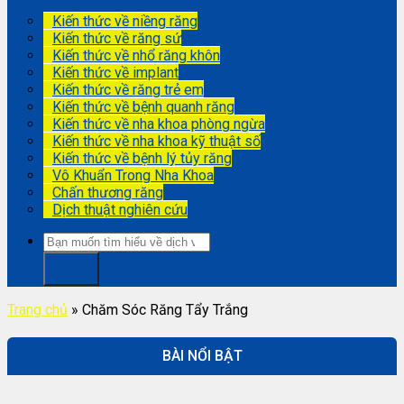
Kiến thức về niềng răng
Kiến thức về răng sứ
Kiến thức về nhổ răng khôn
Kiến thức về implant
Kiến thức về răng trẻ em
Kiến thức về bệnh quanh răng
Kiến thức về nha khoa phòng ngừa
Kiến thức về nha khoa kỹ thuật số
Kiến thức về bệnh lý tủy răng
Vô Khuẩn Trong Nha Khoa
Chấn thương răng
Dịch thuật nghiên cứu
Trang chủ
»
Chăm Sóc Răng Tẩy Trắng
BÀI NỔI BẬT