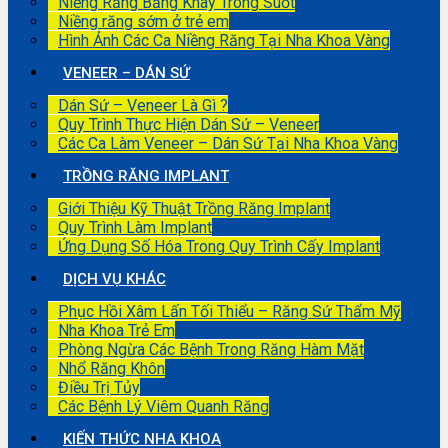
Niềng Răng Bằng Khay Trong Suốt
Niềng răng sớm ở trẻ em
Hình Ảnh Các Ca Niềng Răng Tại Nha Khoa Vàng
VENEER – DÁN SỨ
Dán Sứ – Veneer Là Gì ?
Quy Trình Thực Hiện Dán Sứ – Veneer
Các Ca Làm Veneer – Dán Sứ Tại Nha Khoa Vàng
TRỒNG RĂNG IMPLANT
Giới Thiệu Kỹ Thuật Trồng Răng Implant
Quy Trình Làm Implant
Ứng Dụng Số Hóa Trong Quy Trình Cấy Implant
DỊCH VỤ KHÁC
Phục Hồi Xâm Lấn Tối Thiểu – Răng Sứ Thẩm Mỹ
Nha Khoa Trẻ Em
Phòng Ngừa Các Bệnh Trong Răng Hàm Mặt
Nhổ Răng Khôn
Điều Trị Tủy
Các Bệnh Lý Viêm Quanh Răng
KIẾN THỨC NHA KHOA