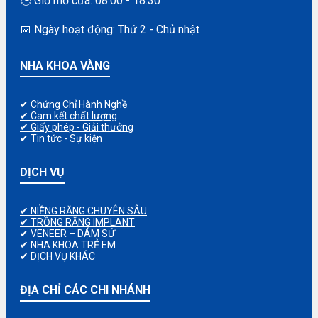
🕒 Giờ mở cửa: 08:00 - 18:30
📅 Ngày hoạt động: Thứ 2 - Chủ nhật
NHA KHOA VÀNG
✔ Chứng Chỉ Hành Nghề
✔ Cam kết chất lượng
✔ Giấy phép - Giải thưởng
✔ Tin tức - Sự kiện
DỊCH VỤ
✔ NIỀNG RĂNG CHUYÊN SÂU
✔ TRỒNG RĂNG IMPLANT
✔ VENEER – DÁM SỨ
✔ NHA KHOA TRẺ EM
✔ DỊCH VỤ KHÁC
ĐỊA CHỈ CÁC CHI NHÁNH