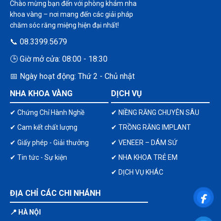
Chào mừng bạn đến với phòng khám nha
khoa vàng – nơi mang đến các giải pháp
chăm sóc răng miệng hiện đại nhất!
📞 08.3399.5679
🕒 Giờ mở cửa: 08:00 - 18:30
📅 Ngày hoạt động: Thứ 2 - Chủ nhật
NHA KHOA VÀNG
DỊCH VỤ
✔ Chứng Chỉ Hành Nghề
✔ NIỀNG RĂNG CHUYÊN SÂU
✔ Cam kết chất lượng
✔ TRỒNG RĂNG IMPLANT
✔ Giấy phép - Giải thưởng
✔ VENEER – DÁM SỨ
✔ Tin tức - Sự kiện
✔ NHA KHOA TRẺ EM
✔ DỊCH VỤ KHÁC
ĐỊA CHỈ CÁC CHI NHÁNH
📍 HÀ NỘI