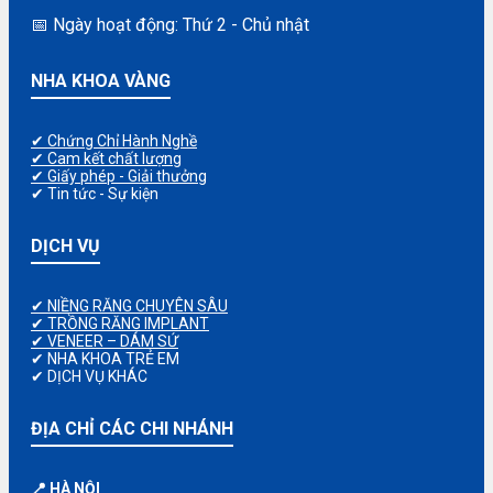
📅 Ngày hoạt động: Thứ 2 - Chủ nhật
NHA KHOA VÀNG
✔ Chứng Chỉ Hành Nghề
✔ Cam kết chất lượng
✔ Giấy phép - Giải thưởng
✔ Tin tức - Sự kiện
DỊCH VỤ
✔ NIỀNG RĂNG CHUYÊN SÂU
✔ TRỒNG RĂNG IMPLANT
✔ VENEER – DÁM SỨ
✔ NHA KHOA TRẺ EM
✔ DỊCH VỤ KHÁC
ĐỊA CHỈ CÁC CHI NHÁNH
📍 HÀ NỘI