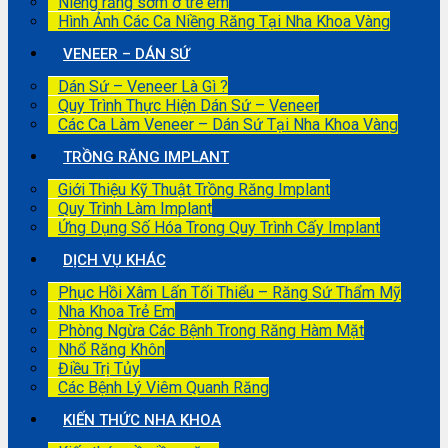
Niềng răng sớm ở trẻ em
Hình Ảnh Các Ca Niềng Răng Tại Nha Khoa Vàng
VENEER – DÁN SỨ
Dán Sứ – Veneer Là Gì ?
Quy Trình Thực Hiện Dán Sứ – Veneer
Các Ca Làm Veneer – Dán Sứ Tại Nha Khoa Vàng
TRỒNG RĂNG IMPLANT
Giới Thiệu Kỹ Thuật Trồng Răng Implant
Quy Trình Làm Implant
Ứng Dụng Số Hóa Trong Quy Trình Cấy Implant
DỊCH VỤ KHÁC
Phục Hồi Xâm Lấn Tối Thiểu – Răng Sứ Thẩm Mỹ
Nha Khoa Trẻ Em
Phòng Ngừa Các Bệnh Trong Răng Hàm Mặt
Nhổ Răng Khôn
Điều Trị Tủy
Các Bệnh Lý Viêm Quanh Răng
KIẾN THỨC NHA KHOA