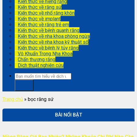
Kiến thức về niềng răng
Kiến thức về răng sứ
Kiến thức về nhổ răng khôn
Kiến thức về implant
Kiến thức về răng trẻ em
Kiến thức về bệnh quanh răng
Kiến thức về nha khoa phòng ngừa
Kiến thức về nha khoa kỹ thuật số
Kiến thức về bệnh lý tủy răng
Vô Khuẩn Trong Nha Khoa
Chấn thương răng
Dịch thuật nghiên cứu
Trang chủ
»
bọc răng sứ
BÀI NỔI BẬT
Niềng Răng Giá Bao Nhiêu? Những Khoản Chi Phí Nào Cần