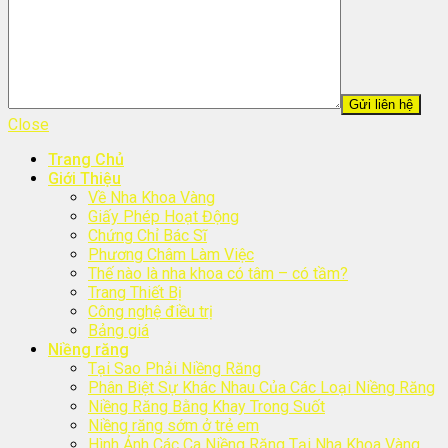
Close
Trang Chủ
Giới Thiệu
Về Nha Khoa Vàng
Giấy Phép Hoạt Động
Chứng Chỉ Bác Sĩ
Phương Châm Làm Việc
Thế nào là nha khoa có tâm – có tầm?
Trang Thiết Bị
Công nghệ điều trị
Bảng giá
Niềng răng
Tại Sao Phải Niềng Răng
Phân Biệt Sự Khác Nhau Của Các Loại Niềng Răng
Niềng Răng Bằng Khay Trong Suốt
Niềng răng sớm ở trẻ em
Hình Ảnh Các Ca Niềng Răng Tại Nha Khoa Vàng