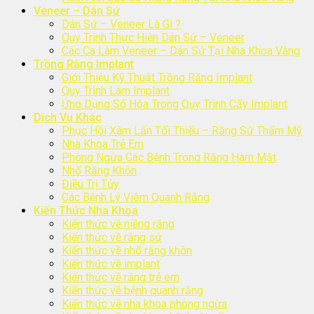
Veneer – Dán Sứ
Dán Sứ – Veneer Là Gì ?
Quy Trình Thực Hiện Dán Sứ – Veneer
Các Ca Làm Veneer – Dán Sứ Tại Nha Khoa Vàng
Trồng Răng Implant
Giới Thiệu Kỹ Thuật Trồng Răng Implant
Quy Trình Làm Implant
Ứng Dụng Số Hóa Trong Quy Trình Cấy Implant
Dịch Vụ Khác
Phục Hồi Xâm Lấn Tối Thiểu – Răng Sứ Thẩm Mỹ
Nha Khoa Trẻ Em
Phòng Ngừa Các Bệnh Trong Răng Hàm Mặt
Nhổ Răng Khôn
Điều Trị Tủy
Các Bệnh Lý Viêm Quanh Răng
Kiến Thức Nha Khoa
Kiến thức về niềng răng
Kiến thức về răng sứ
Kiến thức về nhổ răng khôn
Kiến thức về implant
Kiến thức về răng trẻ em
Kiến thức về bệnh quanh răng
Kiến thức về nha khoa phòng ngừa