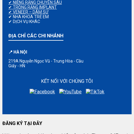
✔ NIỀNG RĂNG CHUYÊN SÂU
✔ TRỒNG RĂNG IMPLANT
✔ VENEER – DÁM SỨ
✔ NHA KHOA TRẺ EM
✔ DỊCH VỤ KHÁC
ĐỊA CHỈ CÁC CHI NHÁNH
📍 HÀ NỘI
219A Nguyễn Ngọc Vũ - Trung Hòa - Cầu
Giấy - HN
KẾT NỐI VỚI CHÚNG TÔI
ĐĂNG KÝ TẠI ĐÂY