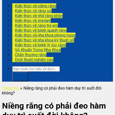
Kiến thức về niềng răng
Kiến thức về răng sứ
Kiến thức về nhổ răng khôn
Kiến thức về implant
Kiến thức về răng trẻ em
Kiến thức về bệnh quanh răng
Kiến thức về nha khoa phòng ngừa
Kiến thức về nha khoa kỹ thuật số
Kiến thức về bệnh lý tủy răng
Vô Khuẩn Trong Nha Khoa
Chấn thương răng
Dịch thuật nghiên cứu
Trang chủ
»
Niềng răng có phải đeo hàm duy trì suốt đời
không?
Niềng răng có phải đeo hàm