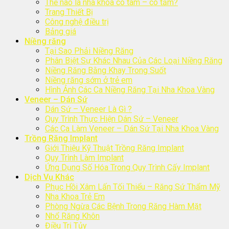
Thế nào là nha khoa có tâm – có tầm?
Trang Thiết Bị
Công nghệ điều trị
Bảng giá
Niềng răng
Tại Sao Phải Niềng Răng
Phân Biệt Sự Khác Nhau Của Các Loại Niềng Răng
Niềng Răng Bằng Khay Trong Suốt
Niềng răng sớm ở trẻ em
Hình Ảnh Các Ca Niềng Răng Tại Nha Khoa Vàng
Veneer – Dán Sứ
Dán Sứ – Veneer Là Gì ?
Quy Trình Thực Hiện Dán Sứ – Veneer
Các Ca Làm Veneer – Dán Sứ Tại Nha Khoa Vàng
Trồng Răng Implant
Giới Thiệu Kỹ Thuật Trồng Răng Implant
Quy Trình Làm Implant
Ứng Dụng Số Hóa Trong Quy Trình Cấy Implant
Dịch Vụ Khác
Phục Hồi Xâm Lấn Tối Thiểu – Răng Sứ Thẩm Mỹ
Nha Khoa Trẻ Em
Phòng Ngừa Các Bệnh Trong Răng Hàm Mặt
Nhổ Răng Khôn
Điều Trị Tủy