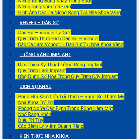
Niềng Răng Bằng Khay Trong Suốt
Niềng răng sớm ở trẻ em
Hình Ảnh Các Ca Niềng Răng Tại Nha Khoa Vàng
VENEER – DÁN SỨ
Dán Sứ – Veneer Là Gì ?
Quy Trình Thực Hiện Dán Sứ – Veneer
Các Ca Làm Veneer – Dán Sứ Tại Nha Khoa Vàng
TRỒNG RĂNG IMPLANT
Giới Thiệu Kỹ Thuật Trồng Răng Implant
Quy Trình Làm Implant
Ứng Dụng Số Hóa Trong Quy Trình Cấy Implant
DỊCH VỤ KHÁC
Phục Hồi Xâm Lấn Tối Thiểu – Răng Sứ Thẩm Mỹ
Nha Khoa Trẻ Em
Phòng Ngừa Các Bệnh Trong Răng Hàm Mặt
Nhổ Răng Khôn
Điều Trị Tủy
Các Bệnh Lý Viêm Quanh Răng
KIẾN THỨC NHA KHOA