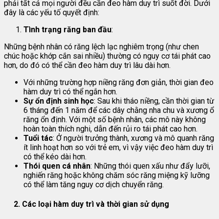
phải tất cả mọi người đều cần đeo hàm duy trì suốt đời. Dưới
đây là các yếu tố quyết định:
Tình trạng răng ban đầu
:
Những bệnh nhân có răng lệch lạc nghiêm trọng (như chen
chúc hoặc khớp cắn sai nhiều) thường có nguy cơ tái phát cao
hơn, do đó có thể cần đeo hàm duy trì lâu dài hơn.
Với những trường hợp niềng răng đơn giản, thời gian đeo
hàm duy trì có thể ngắn hơn.
Sự ổn định sinh học
: Sau khi tháo niềng, cần thời gian từ
6 tháng đến 1 năm để các dây chằng nha chu và xương ổ
răng ổn định. Với một số bệnh nhân, các mô này không
hoàn toàn thích nghi, dẫn đến rủi ro tái phát cao hơn.
Tuổi tác
: Ở người trưởng thành, xương và mô quanh răng
ít linh hoạt hơn so với trẻ em, vì vậy việc đeo hàm duy trì
có thể kéo dài hơn.
Thói quen cá nhân
: Những thói quen xấu như đẩy lưỡi,
nghiến răng hoặc không chăm sóc răng miệng kỹ lưỡng
có thể làm tăng nguy cơ dịch chuyển răng.
2. Các loại hàm duy trì và thời gian sử dụng