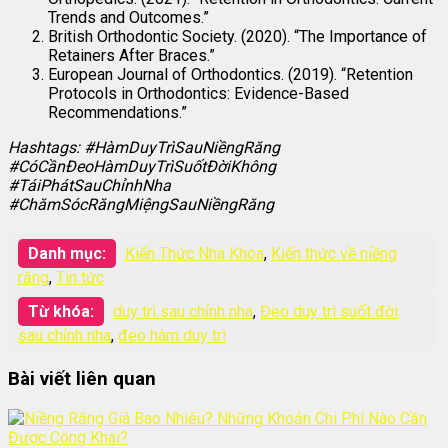
Trends and Outcomes.”
British Orthodontic Society. (2020). “The Importance of
Retainers After Braces.”
European Journal of Orthodontics. (2019). “Retention
Protocols in Orthodontics: Evidence-Based
Recommendations.”
Hashtags: #HàmDuyTrìSauNiềngRăng
#CóCầnĐeoHàmDuyTrìSuốtĐờiKhông
#TáiPhátSauChỉnhNha
#ChămSócRăngMiệngSauNiềngRăng
Danh mục:
Kiến Thức Nha Khoa
,
Kiến thức về niềng
răng
,
Tin tức
Từ khóa:
duy trì sau chỉnh nha
,
Đeo duy trì suốt đời
sau chỉnh nha
,
đeo hàm duy trì
Bài viết liên quan