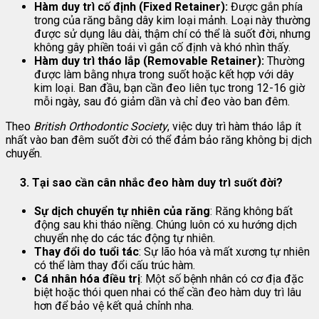
Hàm duy trì cố định (Fixed Retainer):
Được gắn phía
trong của răng bằng dây kim loại mảnh. Loại này thường
được sử dụng lâu dài, thậm chí có thể là suốt đời, nhưng
không gây phiền toái vì gắn cố định và khó nhìn thấy.
Hàm duy trì tháo lắp (Removable Retainer):
Thường
được làm bằng nhựa trong suốt hoặc kết hợp với dây
kim loại. Ban đầu, bạn cần đeo liên tục trong 12-16 giờ
mỗi ngày, sau đó giảm dần và chỉ đeo vào ban đêm.
Theo
British Orthodontic Society
, việc duy trì hàm tháo lắp ít
nhất vào ban đêm suốt đời có thể đảm bảo răng không bị dịch
chuyển.
3. Tại sao cần cân nhắc đeo hàm duy trì suốt đời?
Sự dịch chuyển tự nhiên của răng
: Răng không bất
động sau khi tháo niềng. Chúng luôn có xu hướng dịch
chuyển nhẹ do các tác động tự nhiên.
Thay đổi do tuổi tác
: Sự lão hóa và mất xương tự nhiên
có thể làm thay đổi cấu trúc hàm.
Cá nhân hóa điều trị
: Một số bệnh nhân có cơ địa đặc
biệt hoặc thói quen nhai có thể cần đeo hàm duy trì lâu
hơn để bảo vệ kết quả chỉnh nha.