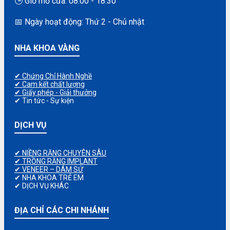
🕒 Giờ mở cửa: 08:00 - 18:30
📅 Ngày hoạt động: Thứ 2 - Chủ nhật
NHA KHOA VÀNG
✔ Chứng Chỉ Hành Nghề
✔ Cam kết chất lượng
✔ Giấy phép - Giải thưởng
✔ Tin tức - Sự kiện
DỊCH VỤ
✔ NIỀNG RĂNG CHUYÊN SÂU
✔ TRỒNG RĂNG IMPLANT
✔ VENEER – DÁM SỨ
✔ NHA KHOA TRẺ EM
✔ DỊCH VỤ KHÁC
ĐỊA CHỈ CÁC CHI NHÁNH