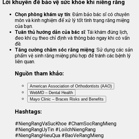
Lời khuyên để bảo vệ sức khỏe khi niềng răng
Chọn phòng khám uy tín
: Đảm bảo bác sĩ có chuyên
môn và kinh nghiệm để xử lý tốt tình trạng răng miệng
của bạn.
Tuân thủ hướng dẫn của bác sĩ
: Tái khám đúng lịch,
đeo khí cụ theo chỉ định và thông báo ngay khi có vấn
đề.
Tăng cường chăm sóc răng miệng
: Sử dụng các sản
phẩm vệ sinh răng miệng phù hợp để tránh các bệnh lý
liên quan.
Nguồn tham khảo:
American Association of Orthodontists (AAO)
WebMD – Dental Health
Mayo Clinic – Braces Risks and Benefits
Hashtags:
#NiengRangVaSucKhoe #ChamSocRangMieng
#NiengRangUyTin #LoiIchNiengRang
#NiengRangHieuQua #BaoVeRangMieng