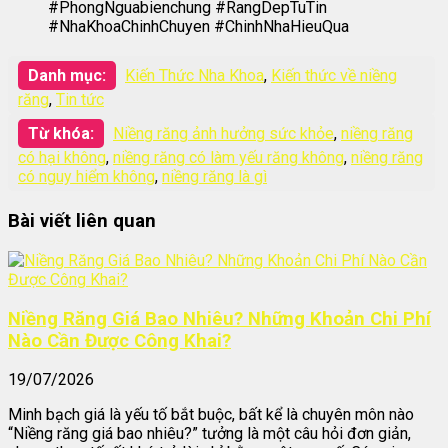
#PhongNguabienchung #RangDepTuTin
#NhaKhoaChinhChuyen #ChinhNhaHieuQua
Danh mục:
Kiến Thức Nha Khoa
,
Kiến thức về niềng
răng
,
Tin tức
Từ khóa:
Niềng răng ảnh hưởng sức khỏe
,
niềng răng
có hại không
,
niềng răng có làm yếu răng không
,
niềng răng
có nguy hiểm không
,
niềng răng là gì
Bài viết liên quan
Niềng Răng Giá Bao Nhiêu? Những Khoản Chi Phí
Nào Cần Được Công Khai?
19/07/2026
Minh bạch giá là yếu tố bắt buộc, bất kể là chuyên môn nào
“Niềng răng giá bao nhiêu?” tưởng là một câu hỏi đơn giản,