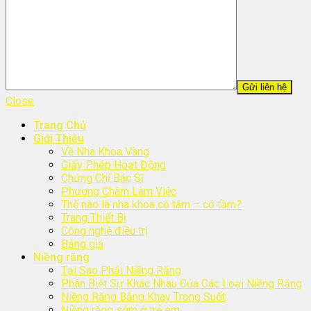
Close
Trang Chủ
Giới Thiệu
Về Nha Khoa Vàng
Giấy Phép Hoạt Động
Chứng Chỉ Bác Sĩ
Phương Châm Làm Việc
Thế nào là nha khoa có tâm – có tầm?
Trang Thiết Bị
Công nghệ điều trị
Bảng giá
Niềng răng
Tại Sao Phải Niềng Răng
Phân Biệt Sự Khác Nhau Của Các Loại Niềng Răng
Niềng Răng Bằng Khay Trong Suốt
Niềng răng sớm ở trẻ em