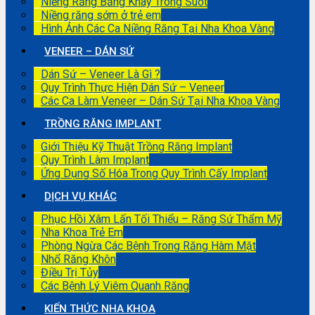
Niềng Răng Bằng Khay Trong Suốt
Niềng răng sớm ở trẻ em
Hình Ảnh Các Ca Niềng Răng Tại Nha Khoa Vàng
VENEER – DÁN SỨ
Dán Sứ – Veneer Là Gì ?
Quy Trình Thực Hiện Dán Sứ – Veneer
Các Ca Làm Veneer – Dán Sứ Tại Nha Khoa Vàng
TRỒNG RĂNG IMPLANT
Giới Thiệu Kỹ Thuật Trồng Răng Implant
Quy Trình Làm Implant
Ứng Dụng Số Hóa Trong Quy Trình Cấy Implant
DỊCH VỤ KHÁC
Phục Hồi Xâm Lấn Tối Thiểu – Răng Sứ Thẩm Mỹ
Nha Khoa Trẻ Em
Phòng Ngừa Các Bệnh Trong Răng Hàm Mặt
Nhổ Răng Khôn
Điều Trị Tủy
Các Bệnh Lý Viêm Quanh Răng
KIẾN THỨC NHA KHOA