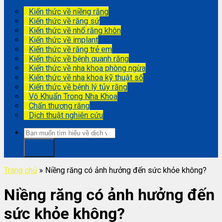
Kiến thức về niềng răng
Kiến thức về răng sứ
Kiến thức về nhổ răng khôn
Kiến thức về implant
Kiến thức về răng trẻ em
Kiến thức về bệnh quanh răng
Kiến thức về nha khoa phòng ngừa
Kiến thức về nha khoa kỹ thuật số
Kiến thức về bệnh lý tủy răng
Vô Khuẩn Trong Nha Khoa
Chấn thương răng
Dịch thuật nghiên cứu
Trang chủ
»
Niềng răng có ảnh hưởng đến sức khỏe không?
Niềng răng có ảnh hưởng đến
sức khỏe không?