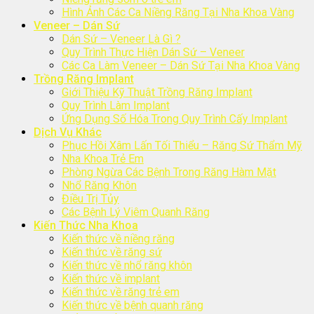
Hình Ảnh Các Ca Niềng Răng Tại Nha Khoa Vàng
Veneer – Dán Sứ
Dán Sứ – Veneer Là Gì ?
Quy Trình Thực Hiện Dán Sứ – Veneer
Các Ca Làm Veneer – Dán Sứ Tại Nha Khoa Vàng
Trồng Răng Implant
Giới Thiệu Kỹ Thuật Trồng Răng Implant
Quy Trình Làm Implant
Ứng Dụng Số Hóa Trong Quy Trình Cấy Implant
Dịch Vụ Khác
Phục Hồi Xâm Lấn Tối Thiểu – Răng Sứ Thẩm Mỹ
Nha Khoa Trẻ Em
Phòng Ngừa Các Bệnh Trong Răng Hàm Mặt
Nhổ Răng Khôn
Điều Trị Tủy
Các Bệnh Lý Viêm Quanh Răng
Kiến Thức Nha Khoa
Kiến thức về niềng răng
Kiến thức về răng sứ
Kiến thức về nhổ răng khôn
Kiến thức về implant
Kiến thức về răng trẻ em
Kiến thức về bệnh quanh răng