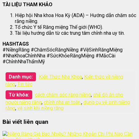
TÀI LIỆU THAM KHẢO
Hiệp hội Nha khoa Hoa Kỳ (ADA) – Hướng dẫn chăm sóc
răng niềng.
Tổ chức Y tế Răng miệng Thế giới (WHO).
Tài liệu hướng dẫn từ các trung tâm chỉnh nha uy tín.
HASHTAGS
#NiềngRăng #ChămSócRăngNiềng #VệSinhRăngMiệng
#NhaKhoaChỉnhNha #SứcKhỏeRăngMiệng #MắcCài
#ChỉnhNhaThẩmMỹ
Danh mục:
Kiến Thức Nha Khoa
,
Kiến thức về niềng
răng
,
Tin tức
Từ khóa:
cách chăm sóc răng niềng
,
chế độ ăn cho
người niềng răng
,
chỉnh nha an toàn.
,
dụng cụ vệ sinh niềng
răng
,
vệ sinh khi niềng răng
Bài viết liên quan