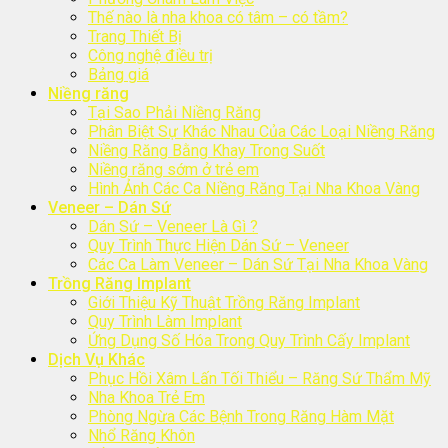
Thế nào là nha khoa có tâm – có tầm?
Trang Thiết Bị
Công nghệ điều trị
Bảng giá
Niềng răng
Tại Sao Phải Niềng Răng
Phân Biệt Sự Khác Nhau Của Các Loại Niềng Răng
Niềng Răng Bằng Khay Trong Suốt
Niềng răng sớm ở trẻ em
Hình Ảnh Các Ca Niềng Răng Tại Nha Khoa Vàng
Veneer – Dán Sứ
Dán Sứ – Veneer Là Gì ?
Quy Trình Thực Hiện Dán Sứ – Veneer
Các Ca Làm Veneer – Dán Sứ Tại Nha Khoa Vàng
Trồng Răng Implant
Giới Thiệu Kỹ Thuật Trồng Răng Implant
Quy Trình Làm Implant
Ứng Dụng Số Hóa Trong Quy Trình Cấy Implant
Dịch Vụ Khác
Phục Hồi Xâm Lấn Tối Thiểu – Răng Sứ Thẩm Mỹ
Nha Khoa Trẻ Em
Phòng Ngừa Các Bệnh Trong Răng Hàm Mặt
Nhổ Răng Khôn