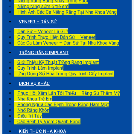
Niềng Răng Bằng Khay Trong Suốt
Niềng răng sớm ở trẻ em
Hình Ảnh Các Ca Niềng Răng Tại Nha Khoa Vàng
VENEER – DÁN SỨ
Dán Sứ – Veneer Là Gì ?
Quy Trình Thực Hiện Dán Sứ – Veneer
Các Ca Làm Veneer – Dán Sứ Tại Nha Khoa Vàng
TRỒNG RĂNG IMPLANT
Giới Thiệu Kỹ Thuật Trồng Răng Implant
Quy Trình Làm Implant
Ứng Dụng Số Hóa Trong Quy Trình Cấy Implant
DỊCH VỤ KHÁC
Phục Hồi Xâm Lấn Tối Thiểu – Răng Sứ Thẩm Mỹ
Nha Khoa Trẻ Em
Phòng Ngừa Các Bệnh Trong Răng Hàm Mặt
Nhổ Răng Khôn
Điều Trị Tủy
Các Bệnh Lý Viêm Quanh Răng
KIẾN THỨC NHA KHOA