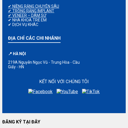
✔ NIỀNG RĂNG CHUYÊN SÂU
✔ TRỒNG RĂNG IMPLANT
✔ VENEER – DÁM SỨ
✔ NHA KHOA TRẺ EM
✔ DỊCH VỤ KHÁC
ĐỊA CHỈ CÁC CHI NHÁNH
📍 HÀ NỘI
219A Nguyễn Ngọc Vũ - Trung Hòa - Cầu
Giấy - HN
KẾT NỐI VỚI CHÚNG TÔI
ĐĂNG KÝ TẠI ĐÂY