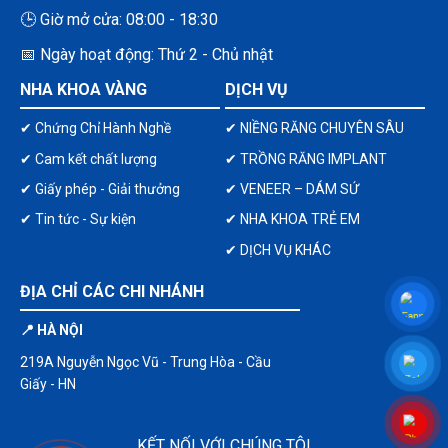
🕒 Giờ mở cửa: 08:00 - 18:30
📅 Ngày hoạt động: Thứ 2 - Chủ nhật
NHA KHOA VÀNG
DỊCH VỤ
✔ Chứng Chỉ Hành Nghề
✔ NIỀNG RĂNG CHUYÊN SÂU
✔ Cam kết chất lượng
✔ TRỒNG RĂNG IMPLANT
✔ Giấy phép - Giải thưởng
✔ VENEER – DÁM SỨ
✔ Tin tức - Sự kiện
✔ NHA KHOA TRẺ EM
✔ DỊCH VỤ KHÁC
ĐỊA CHỈ CÁC CHI NHÁNH
📍 HÀ NỘI
219A Nguyễn Ngọc Vũ - Trung Hòa - Cầu
Giấy - HN
KẾT NỐI VỚI CHÚNG TÔI