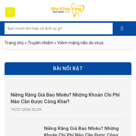
Skip
to
content
Trang chủ
»
Truyền nhiễm
»
Viêm màng não do virus
BÀI NỔI BẬT
Niềng Răng Giá Bao Nhiêu? Những Khoản Chi Phí
Nào Cần Được Công Khai?
19/07/2026 02:39
Niềng Răng Giá Bao Nhiêu? Những
Khoản Chi Phí Nào Cần Được Công