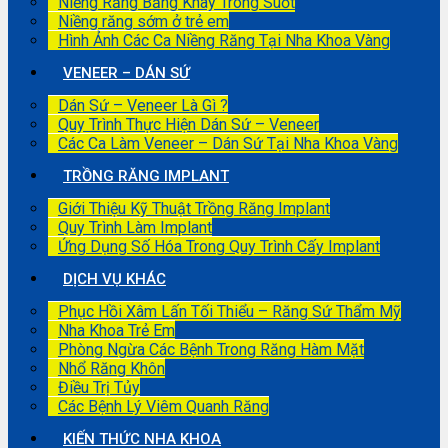
Niềng Răng Bằng Khay Trong Suốt
Niềng răng sớm ở trẻ em
Hình Ảnh Các Ca Niềng Răng Tại Nha Khoa Vàng
VENEER – DÁN SỨ
Dán Sứ – Veneer Là Gì ?
Quy Trình Thực Hiện Dán Sứ – Veneer
Các Ca Làm Veneer – Dán Sứ Tại Nha Khoa Vàng
TRỒNG RĂNG IMPLANT
Giới Thiệu Kỹ Thuật Trồng Răng Implant
Quy Trình Làm Implant
Ứng Dụng Số Hóa Trong Quy Trình Cấy Implant
DỊCH VỤ KHÁC
Phục Hồi Xâm Lấn Tối Thiểu – Răng Sứ Thẩm Mỹ
Nha Khoa Trẻ Em
Phòng Ngừa Các Bệnh Trong Răng Hàm Mặt
Nhổ Răng Khôn
Điều Trị Tủy
Các Bệnh Lý Viêm Quanh Răng
KIẾN THỨC NHA KHOA