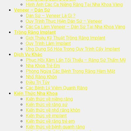
Hình Ảnh Các Ca Niềng Răng Tại Nha Khoa Vàng
Veneer – Dán Sứ
Dán Sứ – Veneer Là Gì ?
Quy Trình Thực Hiện Dán Sứ – Veneer
Các Ca Làm Veneer – Dán Sứ Tại Nha Khoa Vàng
Trồng Răng Implant
Giới Thiệu Kỹ Thuật Trồng Răng Implant
Quy Trình Làm Implant
Ứng Dụng Số Hóa Trong Quy Trình Cấy Implant
Dịch Vụ Khác
Phục Hồi Xâm Lấn Tối Thiểu – Răng Sứ Thẩm Mỹ
Nha Khoa Trẻ Em
Phòng Ngừa Các Bệnh Trong Răng Hàm Mặt
Nhổ Răng Khôn
Điều Trị Tủy
Các Bệnh Lý Viêm Quanh Răng
Kiến Thức Nha Khoa
Kiến thức về niềng răng
Kiến thức về răng sứ
Kiến thức về nhổ răng khôn
Kiến thức về implant
Kiến thức về răng trẻ em
Kiến thức về bệnh quanh răng