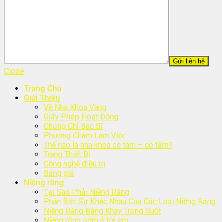
Close
Trang Chủ
Giới Thiệu
Về Nha Khoa Vàng
Giấy Phép Hoạt Động
Chứng Chỉ Bác Sĩ
Phương Châm Làm Việc
Thế nào là nha khoa có tâm – có tầm?
Trang Thiết Bị
Công nghệ điều trị
Bảng giá
Niềng răng
Tại Sao Phải Niềng Răng
Phân Biệt Sự Khác Nhau Của Các Loại Niềng Răng
Niềng Răng Bằng Khay Trong Suốt
Niềng răng sớm ở trẻ em