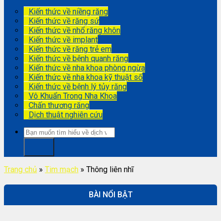
Kiến thức về niềng răng
Kiến thức về răng sứ
Kiến thức về nhổ răng khôn
Kiến thức về implant
Kiến thức về răng trẻ em
Kiến thức về bệnh quanh răng
Kiến thức về nha khoa phòng ngừa
Kiến thức về nha khoa kỹ thuật số
Kiến thức về bệnh lý tủy răng
Vô Khuẩn Trong Nha Khoa
Chấn thương răng
Dịch thuật nghiên cứu
Trang chủ
»
Tim mạch
»
Thông liên nhĩ
BÀI NỔI BẬT