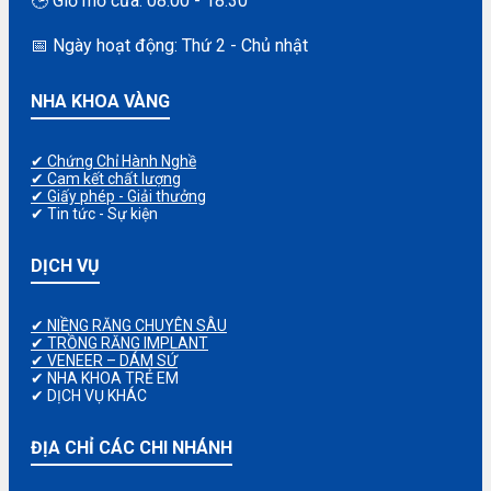
🕒 Giờ mở cửa: 08:00 - 18:30
📅 Ngày hoạt động: Thứ 2 - Chủ nhật
NHA KHOA VÀNG
✔ Chứng Chỉ Hành Nghề
✔ Cam kết chất lượng
✔ Giấy phép - Giải thưởng
✔ Tin tức - Sự kiện
DỊCH VỤ
✔ NIỀNG RĂNG CHUYÊN SÂU
✔ TRỒNG RĂNG IMPLANT
✔ VENEER – DÁM SỨ
✔ NHA KHOA TRẺ EM
✔ DỊCH VỤ KHÁC
ĐỊA CHỈ CÁC CHI NHÁNH