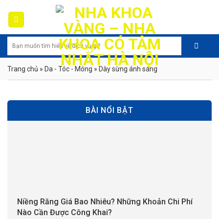
Skip
to
content
Trang chủ
»
Da - Tóc - Móng
»
Dày sừng ánh sáng
BÀI NỔI BẬT
Niềng Răng Giá Bao Nhiêu? Những Khoản Chi Phí
Nào Cần Được Công Khai?