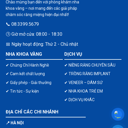
Chào mừng bạn đến với phòng khám nha
khoa vàng – nơi mang đến các giải pháp
chăm sóc răng miệng hiện đại nhất!
📞 08.3399.5679
🕒 Giờ mở cửa: 08:00 - 18:30
📅 Ngày hoạt động: Thứ 2 - Chủ nhật
NHA KHOA VÀNG
DỊCH VỤ
✔ Chứng Chỉ Hành Nghề
✔ NIỀNG RĂNG CHUYÊN SÂU
✔ Cam kết chất lượng
✔ TRỒNG RĂNG IMPLANT
✔ Giấy phép - Giải thưởng
✔ VENEER – DÁM SỨ
✔ Tin tức - Sự kiện
✔ NHA KHOA TRẺ EM
✔ DỊCH VỤ KHÁC
ĐỊA CHỈ CÁC CHI NHÁNH
📍 HÀ NỘI