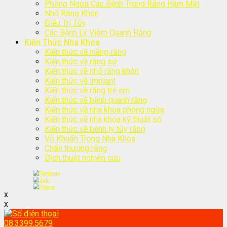
Phòng Ngừa Các Bệnh Trong Răng Hàm Mặt
Nhổ Răng Khôn
Điều Trị Tủy
Các Bệnh Lý Viêm Quanh Răng
Kiến Thức Nha Khoa
Kiến thức về niềng răng
Kiến thức về răng sứ
Kiến thức về nhổ răng khôn
Kiến thức về implant
Kiến thức về răng trẻ em
Kiến thức về bệnh quanh răng
Kiến thức về nha khoa phòng ngừa
Kiến thức về nha khoa kỹ thuật số
Kiến thức về bệnh lý tủy răng
Vô Khuẩn Trong Nha Khoa
Chấn thương răng
Dịch thuật nghiên cứu
x
x
08.3399.5679