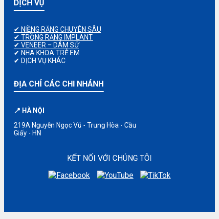
DỊCH VỤ
✔ NIỀNG RĂNG CHUYÊN SÂU
✔ TRỒNG RĂNG IMPLANT
✔ VENEER – DÁM SỨ
✔ NHA KHOA TRẺ EM
✔ DỊCH VỤ KHÁC
ĐỊA CHỈ CÁC CHI NHÁNH
📍 HÀ NỘI
219A Nguyễn Ngọc Vũ - Trung Hòa - Cầu
Giấy - HN
KẾT NỐI VỚI CHÚNG TÔI