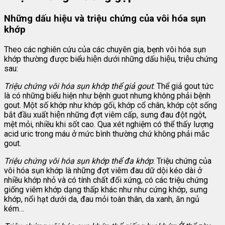
Những dấu hiệu và triệu chứng của vôi hóa sụn
khớp
Theo các nghiên cứu của các chuyên gia, bẹnh vôi hóa sụn
khớp thường được biểu hiện dưới những dấu hiệu, triệu chứng
sau:
Triệu chứng vôi hóa sụn khớp thể giả gout
: Thể giả gout tức
là có những biểu hiện như bệnh guot nhưng không phải bệnh
gout. Một số khớp như khớp gối, khớp cổ chân, khớp cột sống
bắt đầu xuất hiện những đợt viêm cấp, sưng đau đột ngột,
mệt mỏi, nhiều khi sốt cao. Qua xét nghiệm có thể thấy lượng
acid uric trong máu ở mức bình thường chứ không phải mắc
gout.
Triệu chứng vôi hóa sụn khớp thể đa khớp
: Triệu chứng của
vôi hóa sụn khớp là những đợt viêm đau dữ dội kéo dài ở
nhiều khớp nhỏ và có tính chất đối xứng, có các triệu chứng
giống viêm khớp dạng thấp khác như như cứng khớp, sưng
khớp, nổi hạt dưới da, đau mỏi toàn thân, da xanh, ăn ngủ
kém…