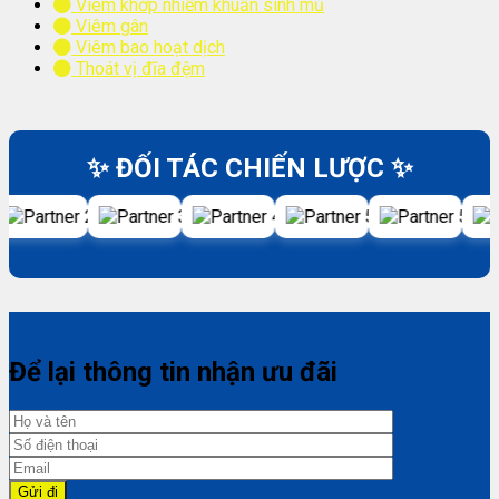
Viêm khớp nhiễm khuẩn sinh mủ
Viêm gân
Viêm bao hoạt dịch
Thoát vị đĩa đệm
✨ ĐỐI TÁC CHIẾN LƯỢC ✨
Để lại thông tin nhận ưu đãi