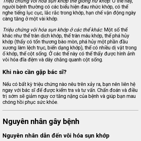
Triệu chứng vôi hóa sụn khớp thể giống hư khớp
: Ở thể này,
người bệnh thường có các biểu hiện đau nhức khớp, có thể
nghe tiếng lục cục, lắc rắc trong khớp, hạn chế vận động ngày
càng tăng ở một vài khớp.
Triệu chứng vôi hóa sụn khớp ở các thể khác
: Một số thể
khác như thể tràn dịch khớp, thể tràn máu khớp, thể phá hủy
khớp (thấy có tổn thương bào mòn, phá hủy một phần đầu
xương làm lệch trục, biến dạng khớp), thể có nhiều dị vật trong
ổ khớp, thể cột sống. Ở các thể này có thể thấy được hình ảnh
vôi hóa đĩa đệm và dây chằng quanh cột sống.
Khi nào cần gặp bác sĩ?
Nếu có bất kỳ triệu chứng nào nêu trên xảy ra, bạn nên liên hệ
ngay với bác sĩ để được kiểm tra và tư vấn. Chẩn đoán và điều
trị sớm sẽ giảm nguy cơ tăng nặng của bệnh và giúp bạn mau
chóng hồi phục sức khỏe.
Nguyên nhân gây bệnh
Nguyên nhân dẫn đến vôi hóa sụn khớp