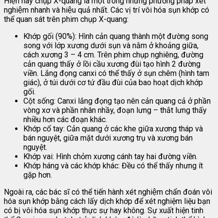
Hiện nay chụp X-quang là một trong những phương pháp xét
nghiệm nhanh và hiệu quả nhất. Các vị trí vôi hóa sụn khớp có
thể quan sát trên phim chụp X-quang:
Khớp gối (90%): Hình cản quang thành một đường song
song với lớp xương dưới sụn và nằm ở khoảng giữa,
cách xương 3 – 4 cm. Trên phim chụp nghiêng, đường
cản quang thấy ở lồi cầu xương đùi tạo hình 2 đường
viền. Lắng đọng canxi có thể thấy ở sụn chêm (hình tam
giác), ở túi dưới cơ tứ đầu đùi của bao hoạt dịch khớp
gối.
Cột sống: Canxi lắng đọng tạo nên cản quang cả ở phần
vòng xơ và phần nhân nhầy, đoạn lưng – thắt lưng thấy
nhiều hơn các đoạn khác.
Khớp cổ tay: Cản quang ở các khe giữa xương tháp và
bán nguyệt, giữa mặt dưới xương trụ và xương bán
nguyệt.
Khớp vai: Hình chỏm xương cánh tay hai đường viền.
Khớp háng và các khớp khác: Đều có thể thấy nhưng ít
gặp hơn.
Ngoài ra, các bác sĩ có thể tiến hành xét nghiệm chẩn đoán vôi
hóa sụn khớp bằng cách lấy dịch khớp để xét nghiệm liệu bạn
có bị vôi hóa sụn khớp thực sự hay không. Sự xuất hiện tinh