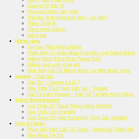
Chứng Chỉ Bác Sĩ
Phương Châm Làm Việc
Thế nào là nha khoa có tâm – có tầm?
Trang Thiết Bị
Công nghệ điều trị
Bảng giá
Niềng răng
Tại Sao Phải Niềng Răng
Phân Biệt Sự Khác Nhau Của Các Loại Niềng Răng
Niềng Răng Bằng Khay Trong Suốt
Niềng răng sớm ở trẻ em
Hình Ảnh Các Ca Niềng Răng Tại Nha Khoa Vàng
Veneer – Dán Sứ
Dán Sứ – Veneer Là Gì ?
Quy Trình Thực Hiện Dán Sứ – Veneer
Các Ca Làm Veneer – Dán Sứ Tại Nha Khoa Vàng
Trồng Răng Implant
Giới Thiệu Kỹ Thuật Trồng Răng Implant
Quy Trình Làm Implant
Ứng Dụng Số Hóa Trong Quy Trình Cấy Implant
Dịch Vụ Khác
Phục Hồi Xâm Lấn Tối Thiểu – Răng Sứ Thẩm Mỹ
Nha Khoa Trẻ Em