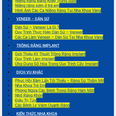
Niềng Răng Bằng Khay Trong Suốt
Niềng răng sớm ở trẻ em
Hình Ảnh Các Ca Niềng Răng Tại Nha Khoa Vàng
VENEER – DÁN SỨ
Dán Sứ – Veneer Là Gì ?
Quy Trình Thực Hiện Dán Sứ – Veneer
Các Ca Làm Veneer – Dán Sứ Tại Nha Khoa Vàng
TRỒNG RĂNG IMPLANT
Giới Thiệu Kỹ Thuật Trồng Răng Implant
Quy Trình Làm Implant
Ứng Dụng Số Hóa Trong Quy Trình Cấy Implant
DỊCH VỤ KHÁC
Phục Hồi Xâm Lấn Tối Thiểu – Răng Sứ Thẩm Mỹ
Nha Khoa Trẻ Em
Phòng Ngừa Các Bệnh Trong Răng Hàm Mặt
Nhổ Răng Khôn
Điều Trị Tủy
Các Bệnh Lý Viêm Quanh Răng
KIẾN THỨC NHA KHOA