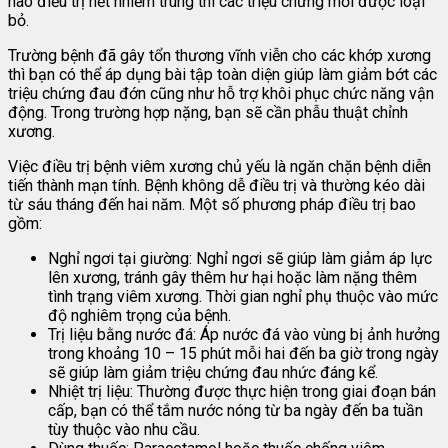
nào điều trị hết nhiễm trùng thì các triệu chứng mới được loại
bỏ.
Trường bệnh đã gây tổn thương vĩnh viễn cho các khớp xương
thì bạn có thể áp dụng bài tập toàn diện giúp làm giảm bớt các
triệu chứng đau đớn cũng như hỗ trợ khôi phục chức năng vận
động. Trong trường hợp nặng, bạn sẽ cần phẫu thuật chỉnh
xương.
Việc điều trị bệnh viêm xương chủ yếu là ngăn chặn bệnh diễn
tiến thành mạn tính. Bệnh không dễ điều trị và thường kéo dài
từ sáu tháng đến hai năm. Một số phương pháp điều trị bao
gồm:
Nghỉ ngơi tại giường: Nghỉ ngơi sẽ giúp làm giảm áp lực
lên xương, tránh gây thêm hư hại hoặc làm nặng thêm
tình trạng viêm xương. Thời gian nghỉ phụ thuộc vào mức
độ nghiêm trọng của bệnh.
Trị liệu bằng nước đá: Áp nước đá vào vùng bị ảnh hưởng
trong khoảng 10 – 15 phút mỗi hai đến ba giờ trong ngày
sẽ giúp làm giảm triệu chứng đau nhức đáng kể.
Nhiệt trị liệu: Thường được thực hiện trong giai đoạn bán
cấp, bạn có thể tắm nước nóng từ ba ngày đến ba tuần
tùy thuộc vào nhu cầu.