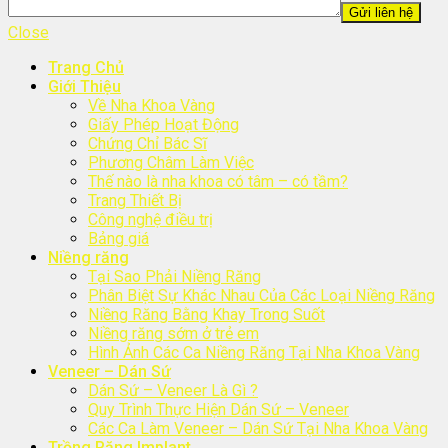
Close
Trang Chủ
Giới Thiệu
Về Nha Khoa Vàng
Giấy Phép Hoạt Động
Chứng Chỉ Bác Sĩ
Phương Châm Làm Việc
Thế nào là nha khoa có tâm – có tầm?
Trang Thiết Bị
Công nghệ điều trị
Bảng giá
Niềng răng
Tại Sao Phải Niềng Răng
Phân Biệt Sự Khác Nhau Của Các Loại Niềng Răng
Niềng Răng Bằng Khay Trong Suốt
Niềng răng sớm ở trẻ em
Hình Ảnh Các Ca Niềng Răng Tại Nha Khoa Vàng
Veneer – Dán Sứ
Dán Sứ – Veneer Là Gì ?
Quy Trình Thực Hiện Dán Sứ – Veneer
Các Ca Làm Veneer – Dán Sứ Tại Nha Khoa Vàng
Trồng Răng Implant