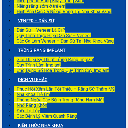
Niềng Răng Bằng Khay Trong Suốt
Niềng răng sớm ở trẻ em
Hình Ảnh Các Ca Niềng Răng Tại Nha Khoa Vàng
VENEER – DÁN SỨ
Dán Sứ – Veneer Là Gì ?
Quy Trình Thực Hiện Dán Sứ – Veneer
Các Ca Làm Veneer – Dán Sứ Tại Nha Khoa Vàng
TRỒNG RĂNG IMPLANT
Giới Thiệu Kỹ Thuật Trồng Răng Implant
Quy Trình Làm Implant
Ứng Dụng Số Hóa Trong Quy Trình Cấy Implant
DỊCH VỤ KHÁC
Phục Hồi Xâm Lấn Tối Thiểu – Răng Sứ Thẩm Mỹ
Nha Khoa Trẻ Em
Phòng Ngừa Các Bệnh Trong Răng Hàm Mặt
Nhổ Răng Khôn
Điều Trị Tủy
Các Bệnh Lý Viêm Quanh Răng
KIẾN THỨC NHA KHOA