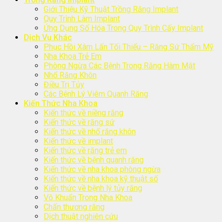
Giới Thiệu Kỹ Thuật Trồng Răng Implant
Quy Trình Làm Implant
Ứng Dụng Số Hóa Trong Quy Trình Cấy Implant
Dịch Vụ Khác
Phục Hồi Xâm Lấn Tối Thiểu – Răng Sứ Thẩm Mỹ
Nha Khoa Trẻ Em
Phòng Ngừa Các Bệnh Trong Răng Hàm Mặt
Nhổ Răng Khôn
Điều Trị Tủy
Các Bệnh Lý Viêm Quanh Răng
Kiến Thức Nha Khoa
Kiến thức về niềng răng
Kiến thức về răng sứ
Kiến thức về nhổ răng khôn
Kiến thức về implant
Kiến thức về răng trẻ em
Kiến thức về bệnh quanh răng
Kiến thức về nha khoa phòng ngừa
Kiến thức về nha khoa kỹ thuật số
Kiến thức về bệnh lý tủy răng
Vô Khuẩn Trong Nha Khoa
Chấn thương răng
Dịch thuật nghiên cứu