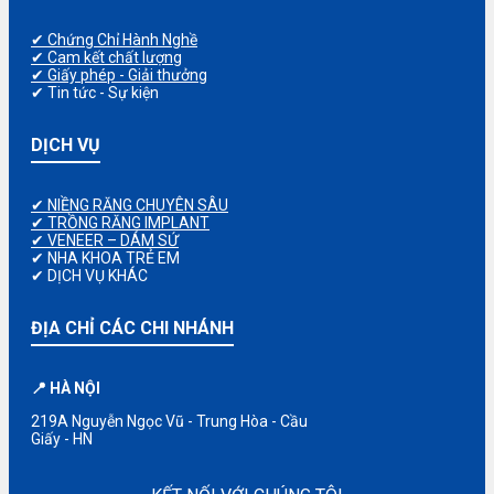
✔ Chứng Chỉ Hành Nghề
✔ Cam kết chất lượng
✔ Giấy phép - Giải thưởng
✔ Tin tức - Sự kiện
DỊCH VỤ
✔ NIỀNG RĂNG CHUYÊN SÂU
✔ TRỒNG RĂNG IMPLANT
✔ VENEER – DÁM SỨ
✔ NHA KHOA TRẺ EM
✔ DỊCH VỤ KHÁC
ĐỊA CHỈ CÁC CHI NHÁNH
📍 HÀ NỘI
219A Nguyễn Ngọc Vũ - Trung Hòa - Cầu
Giấy - HN