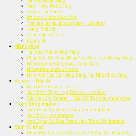
Về Nha Khoa Vàng
Giấy Phép Hoạt Động
Chứng Chỉ Bác Sĩ
Phương Châm Làm Việc
Thế nào là nha khoa có tâm – có tầm?
Trang Thiết Bị
Công nghệ điều trị
Bảng giá
Niềng răng
Tại Sao Phải Niềng Răng
Phân Biệt Sự Khác Nhau Của Các Loại Niềng Răng
Niềng Răng Bằng Khay Trong Suốt
Niềng răng sớm ở trẻ em
Hình Ảnh Các Ca Niềng Răng Tại Nha Khoa Vàng
Veneer – Dán Sứ
Dán Sứ – Veneer Là Gì ?
Quy Trình Thực Hiện Dán Sứ – Veneer
Các Ca Làm Veneer – Dán Sứ Tại Nha Khoa Vàng
Trồng Răng Implant
Giới Thiệu Kỹ Thuật Trồng Răng Implant
Quy Trình Làm Implant
Ứng Dụng Số Hóa Trong Quy Trình Cấy Implant
Dịch Vụ Khác
Phục Hồi Xâm Lấn Tối Thiểu – Răng Sứ Thẩm Mỹ