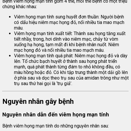
Bệnh viêm họng mạn tính gồm 4 thể, mỗi thể bệnh có một triệu
chứng khác nhau:
Viêm họng mạn tính sung huyết đơn thuần: Người bệnh
có dấu hiệu niêm mạc họng đỏ, nổi nhiều tia mao mạch
máu.
Viêm họng mạn tính xuất tiết: Thành sau họng tăng xuất
tiết nhầy, trong, hơi dính vào niêm mạc, chảy từ vòm
xuống hạ họng, tạm mất đi khi bệnh nhân nuốt. Niêm
mạc họng đỏ và nổi nhiều tia mao mạch máu.
Viêm họng mạn tính quá phát: Niêm mạc họng đỏ và dày
lên. Tổ chức bạch huyết ở thành sau họng phát triển
mạnh, quá phát thành từng đám to nhỏ không đều, có
màu hồng hoặc đỏ. Có khi tập trung thành một dải gồ lên
ở phía sau và dọc theo trụ sau của amidan trông như một
trụ sau thứ hai gọi là ‘trụ giả’.
Nguyên nhân gây bệnh
Nguyên nhân dẫn đến viêm họng mạn tính
Bệnh viêm họng mạn tính do những nguyên nhân sau: