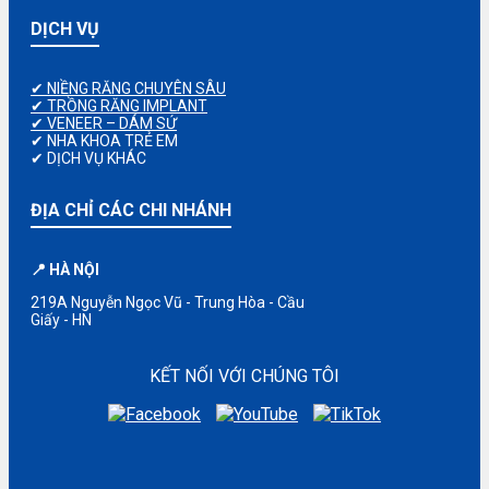
DỊCH VỤ
✔ NIỀNG RĂNG CHUYÊN SÂU
✔ TRỒNG RĂNG IMPLANT
✔ VENEER – DÁM SỨ
✔ NHA KHOA TRẺ EM
✔ DỊCH VỤ KHÁC
ĐỊA CHỈ CÁC CHI NHÁNH
📍 HÀ NỘI
219A Nguyễn Ngọc Vũ - Trung Hòa - Cầu
Giấy - HN
KẾT NỐI VỚI CHÚNG TÔI