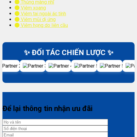
Thủng màng nhĩ
Viêm xoang
Viêm tai ngoài ác tính
Viêm mũi dị ứng
Viêm họng do liên cầu
✨ ĐỐI TÁC CHIẾN LƯỢC ✨
Để lại thông tin nhận ưu đãi