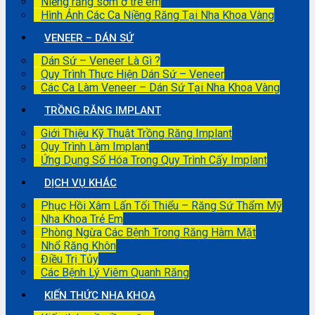
Niềng răng sớm ở trẻ em
Hình Ảnh Các Ca Niềng Răng Tại Nha Khoa Vàng
VENEER – DÁN SỨ
Dán Sứ – Veneer Là Gì ?
Quy Trình Thực Hiện Dán Sứ – Veneer
Các Ca Làm Veneer – Dán Sứ Tại Nha Khoa Vàng
TRỒNG RĂNG IMPLANT
Giới Thiệu Kỹ Thuật Trồng Răng Implant
Quy Trình Làm Implant
Ứng Dụng Số Hóa Trong Quy Trình Cấy Implant
DỊCH VỤ KHÁC
Phục Hồi Xâm Lấn Tối Thiểu – Răng Sứ Thẩm Mỹ
Nha Khoa Trẻ Em
Phòng Ngừa Các Bệnh Trong Răng Hàm Mặt
Nhổ Răng Khôn
Điều Trị Tủy
Các Bệnh Lý Viêm Quanh Răng
KIẾN THỨC NHA KHOA