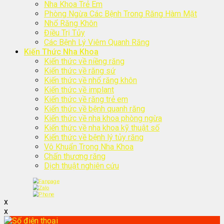
Nha Khoa Trẻ Em
Phòng Ngừa Các Bệnh Trong Răng Hàm Mặt
Nhổ Răng Khôn
Điều Trị Tủy
Các Bệnh Lý Viêm Quanh Răng
Kiến Thức Nha Khoa
Kiến thức về niềng răng
Kiến thức về răng sứ
Kiến thức về nhổ răng khôn
Kiến thức về implant
Kiến thức về răng trẻ em
Kiến thức về bệnh quanh răng
Kiến thức về nha khoa phòng ngừa
Kiến thức về nha khoa kỹ thuật số
Kiến thức về bệnh lý tủy răng
Vô Khuẩn Trong Nha Khoa
Chấn thương răng
Dịch thuật nghiên cứu
x
x