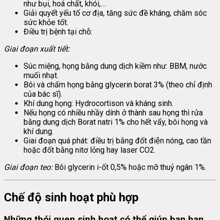
như bụi, hoá chất, khói,…
Giải quyết yếu tố cơ địa, tăng sức đề kháng, chăm sóc
sức khỏe tốt.
Điều trị bệnh tại chỗ:
Giai đoạn xuất tiết:
Súc miệng, họng bằng dung dịch kiềm như: BBM, nước
muối nhạt.
Bôi và chấm họng bằng glycerin borat 3% (theo chỉ định
của bác sĩ).
Khí dung họng: Hydrocortison và kháng sinh.
Nếu họng có nhiều nhầy dính ở thành sau họng thì rửa
bằng dung dịch Borat natri 1% cho hết vẩy, bôi họng và
khí dung.
Giai đoạn quá phát: điều trị bằng đốt điện nóng, cao tần
hoặc đốt bằng nitơ lỏng hay laser CO2.
Giai đoạn teo:
Bôi glycerin i-ốt 0,5% hoặc mỡ thuỷ ngân 1%.
Chế độ sinh hoạt phù hợp
Những thói quen sinh hoạt có thể giúp bạn hạn