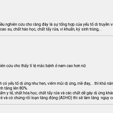
ều nghiên cứu cho răng đây là sự tổng hợp của yếu tố di truyền 
 cao su, chất háo học, chất tẩy rửa, vi khuẩn, ký sinh trùng,…
hiên cứu cho thấy tỉ lệ mắc bệnh ở nam cao hơn nữ.
h có yếu tố dị ứng như hen, viêm mũi dị ứng, mề đay,… thì khả n
nh tăng lên 80%.
m y tế, chất hóa học, chất tẩy rửa và các chất dễ gây dị ứng khá
trẻ và có chứng rối loạn tăng động (ADHD) thì sẽ làm tăng nguy cơ