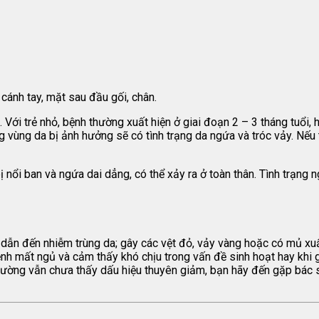
 cánh tay, mặt sau đầu gối, chân.
 Với trẻ nhỏ, bệnh thường xuất hiện ở giai đoạn 2 – 3 tháng tuổi, 
 vùng da bị ảnh hưởng sẽ có tình trạng da ngứa và tróc vảy. Nếu t
ị nổi ban và ngứa dai dẳng, có thể xảy ra ở toàn thân. Tình trạng
 dẫn đến nhiễm trùng da; gây các vệt đỏ, vảy vàng hoặc có mủ xuất
ệnh mất ngủ và cảm thấy khó chịu trong vấn đề sinh hoạt hay khi g
hường vẫn chưa thấy dấu hiệu thuyên giảm, bạn hãy đến gặp bác s