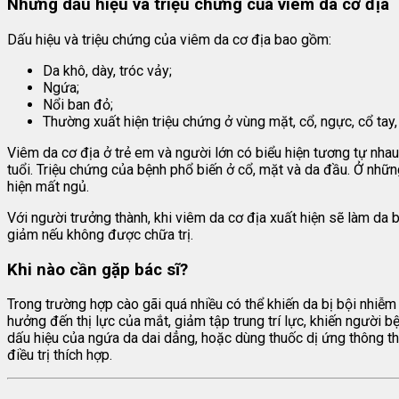
Những dấu hiệu và triệu chứng của viêm da cơ địa
Dấu hiệu và triệu chứng của viêm da cơ địa bao gồm:
Da khô, dày, tróc vảy;
Ngứa;
Nổi ban đỏ;
Thường xuất hiện triệu chứng ở vùng mặt, cổ, ngực, cổ tay,
Viêm da cơ địa ở trẻ em và người lớn có biểu hiện tương tự nhau.
tuổi. Triệu chứng của bệnh phổ biến ở cổ, mặt và da đầu. Ở những
hiện mất ngủ.
Với người trưởng thành, khi viêm da cơ địa xuất hiện sẽ làm da b
giảm nếu không được chữa trị.
Khi nào cần gặp bác sĩ?
Trong trường hợp cào gãi quá nhiều có thể khiến da bị bội nhiễm
hưởng đến thị lực của mắt, giảm tập trung trí lực, khiến người b
dấu hiệu của ngứa da dai dẳng, hoặc dùng thuốc dị ứng thông t
điều trị thích hợp.