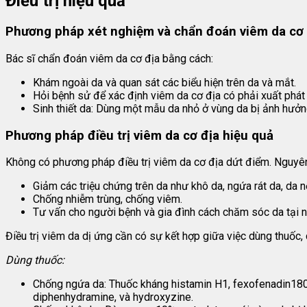
Điều trị hiệu quả
Phương pháp xét nghiệm và chẩn đoán viêm da cơ 
Bác sĩ chẩn đoán viêm da cơ địa bằng cách:
Khám ngoài da và quan sát các biểu hiện trên da và mắt.
Hỏi bệnh sử để xác định viêm da cơ địa có phải xuất phát 
Sinh thiết da: Dùng một mẫu da nhỏ ở vùng da bị ảnh hưởng 
Phương pháp điều trị viêm da cơ địa hiệu quả
Không có phương pháp điều trị viêm da cơ địa dứt điểm. Nguyên 
Giảm các triệu chứng trên da như khô da, ngứa rát da, da n
Chống nhiễm trùng, chống viêm.
Tư vấn cho người bệnh và gia đình cách chăm sóc da tại n
Điều trị viêm da dị ứng cần có sự kết hợp giữa việc dùng thuốc,
Dùng thuốc:
Chống ngứa da: Thuốc kháng histamin H1, fexofenadin180 
diphenhydramine, và hydroxyzine.