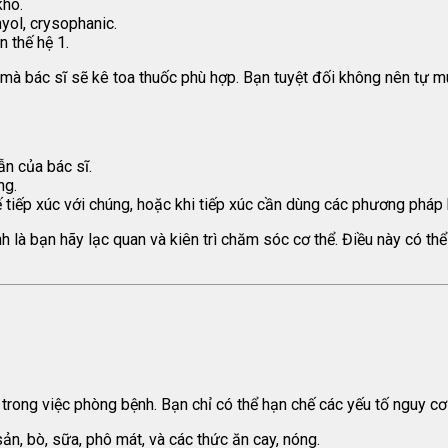
khô.
yol, crysophanic.
 thế hệ 1.
à bác sĩ sẽ kê toa thuốc phù hợp. Bạn tuyệt đối không nên tự mu
n của bác sĩ.
ng.
 tiếp xúc với chúng, hoặc khi tiếp xúc cần dùng các phương pháp 
nh là bạn hãy lạc quan và kiên trì chăm sóc cơ thể. Điều này có th
 trong việc phòng bệnh. Bạn chỉ có thể hạn chế các yếu tố nguy c
ản, bò, sữa, phô mát, và các thức ăn cay, nóng.