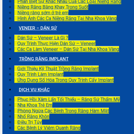
Phân Biệt Sự Khác Nhau Của Các Loại Niềng Răng
Niềng Răng Bằng Khay Trong Suốt
Niềng răng sớm ở trẻ em
Hình Ảnh Các Ca Niềng Răng Tại Nha Khoa Vàng
VENEER – DÁN SỨ
Dán Sứ – Veneer Là Gì ?
Quy Trình Thực Hiện Dán Sứ – Veneer
Các Ca Làm Veneer – Dán Sứ Tại Nha Khoa Vàng
TRỒNG RĂNG IMPLANT
Giới Thiệu Kỹ Thuật Trồng Răng Implant
Quy Trình Làm Implant
Ứng Dụng Số Hóa Trong Quy Trình Cấy Implant
DỊCH VỤ KHÁC
Phục Hồi Xâm Lấn Tối Thiểu – Răng Sứ Thẩm Mỹ
Nha Khoa Trẻ Em
Phòng Ngừa Các Bệnh Trong Răng Hàm Mặt
Nhổ Răng Khôn
Điều Trị Tủy
Các Bệnh Lý Viêm Quanh Răng