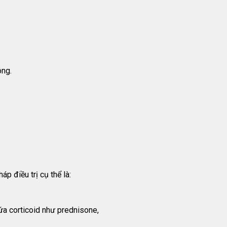
ông.
p điều trị cụ thể là:
ứa corticoid như prednisone,