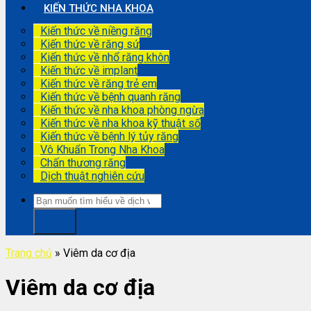
KIẾN THỨC NHA KHOA
Kiến thức về niềng răng
Kiến thức về răng sứ
Kiến thức về nhổ răng khôn
Kiến thức về implant
Kiến thức về răng trẻ em
Kiến thức về bệnh quanh răng
Kiến thức về nha khoa phòng ngừa
Kiến thức về nha khoa kỹ thuật số
Kiến thức về bệnh lý tủy răng
Vô Khuẩn Trong Nha Khoa
Chấn thương răng
Dịch thuật nghiên cứu
Trang chủ
»
Viêm da cơ địa
Viêm da cơ địa