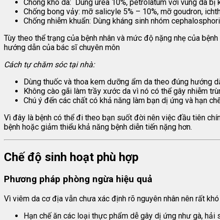
Chống khô da: Dùng urea 10%, petrolatum với vùng da bị 
Chống bong vảy: mỡ salicyle 5% – 10%, mỡ goudron, ichth
Chống nhiễm khuẩn: Dùng kháng sinh nhóm cephalosphorin
Tùy theo thể trạng của bệnh nhân và mức độ nặng nhẹ của bệnh m
hướng dẫn của bác sĩ chuyên môn
Cách tự chăm sóc tại nhà:
Dùng thuốc và thoa kem dưỡng ẩm da theo đúng hướng dẫ
Không cào gãi làm trầy xước da vì nó có thể gây nhiễm trù
Chú ý đến các chất có khả năng làm bạn dị ứng và hạn chế
Vì đây là bệnh có thể đi theo bạn suốt đời nên việc đầu tiên chí
bệnh hoặc giảm thiểu khả năng bệnh diễn tiến nặng hơn.
Chế độ sinh hoạt phù hợp
Phương pháp phòng ngừa hiệu quả
Vì viêm da cơ địa vẫn chưa xác định rõ nguyên nhân nên rất khó
Hạn chế ăn các loại thực phẩm dễ gây dị ứng như gà, hải s